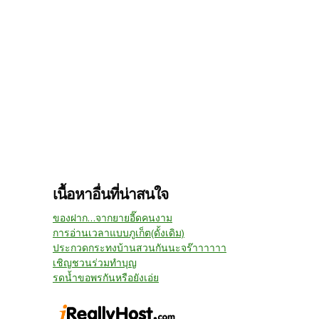
เนื้อหาอื่นที่น่าสนใจ
ของฝาก…จากยายอี๊ดคนงาม
การอ่านเวลาแบบภูเก็ต(ดั้งเดิม)
ประกวดกระทงบ้านสวนกันนะจร๊าาาาาา
เชิญชวนร่วมทำบุญ
รดน้ำขอพรกันหรือยังเอ่ย