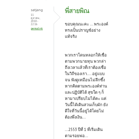
พี่สายพิณ
satjang
11
ตุลาคม,
2010 -
ขอบคุณนะคะ ... พระองค์
22:16
permalink
ทรงเป็นปราญช์อย่าง
แท้จริง
พวกเราโดนหลอกให้เชื่อ
ตามพวกนายทุน พวกล่า
ถึงเวลาแล้วที่เราต้องเชื่อ
ในวิถีของเรา.... อยู่แบบ
จน ฟังดูเหมือนไม่ลึกซึ้ง
หากคิดตามพระองค์ท่าน
และปฏิบัติได้ สุขใด ๆ ก็
หามาเปรียบไม่ได้คะ แค่
วันนี้ได้เดินสวนเก็บผัก ยัง
ดีใจที่วันนี้อยู่ได้โดยไม่
ต้องพึ่งเงิน...
...2553 ปีที่ 1 ที่เริ่มเดิน
ตามรอยพ่อ...