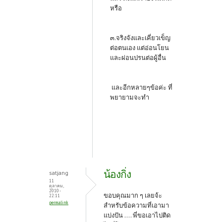
หรือ
๓.จริงจังและเคี่ยวเข็ญ
ต่อตนเอง แต่อ่อนโยน
และผ่อนปรนต่อผู้อื่น
และอีกหลายๆข้อค่ะ ที่
พยายามจะทำ
น้องกิ่ง
satjang
11
ตุลาคม,
2010 -
ขอบคุณมาก ๆ เลยจ้ะ
22:11
permalink
สำหรับข้อความที่เอามา
แบ่งปัน .... พี่ขอเอาไปติด