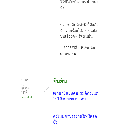
ไว้ที่โต๊ะทำงานหน่อยนะ
จ้ะ
ปล. เราคิดดี ทำดี ก็ดีแล้ว
จ้า จากนั้นก็ค่อย ๆ แบ่ง
ปันเรื่องดี ๆ ให้คนอื่น
...2553 ปีที่ 1 ที่เริ่มเดิน
ตามรอยพ่อ...
ยืนยัน
นนท์
10
ตุลาคม,
2010 -
เข้ามายืนยันคับ
ผมก็ด้วยแต่
15:40
permalink
ไม่ได้เอามาลงนะคับ
คงไม่มีคำบรรยายใดๆให้ลึก
ซึ้ง