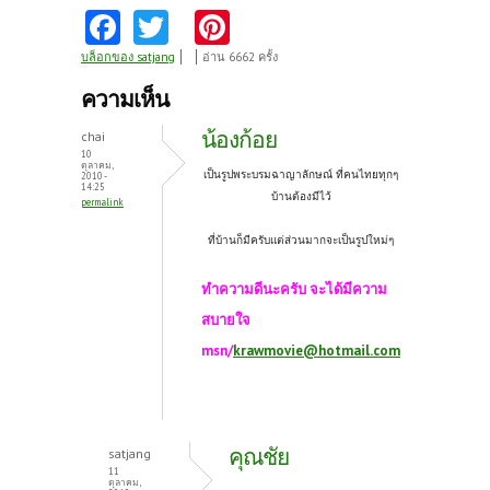
Fa
T
Pi
ce
w
nt
บล็อกของ satjang
อ่าน 6662 ครั้ง
b
itt
er
ความเห็น
o
er
es
น้องก้อย
chai
o
t
10
ตุลาคม,
เป็นรูป
พระบรมฉาญาลักษณ์ ที่คนไทยทุกๆ
2010 -
k
14:25
บ้านต้องมีไว้
permalink
ที่บ้านก็มีครับแต่ส่วนมากจะเป็นรูปใหม่ๆ
ทำความดีนะครับ จะได้มีความ
สบายใจ
msn/
krawmovie@hotmail.com
คุณชัย
satjang
11
ตุลาคม,