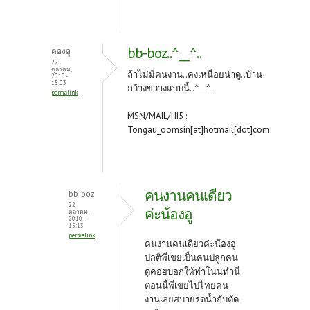
bb-boz..^__^..
ตองอู
22
ตุลาคม,
ถ้าไม่มีคนงาน..คงเหนื่อยน่าดู..บ้าน
2010 -
15:03
กว้างขวางแบบนี้..^__^..
permalink
MSN/MAIL/HI5 :
Tongau_oomsin[at]hotmail[dot]com
คนงานคนเดียว
bb-boz
22
ค่ะน้องอู
ตุลาคม,
2010 -
15:13
permalink
คนงานคนเดียวค่ะน้องอู
ปกติพี่เขยเป็นคนปลูกคน
ดูคอยบอกให้ทำโน่นทำนี่
ตอนนี้พี่เขยไปไทยคน
งานเลยสบายรดน้ำกับตัด