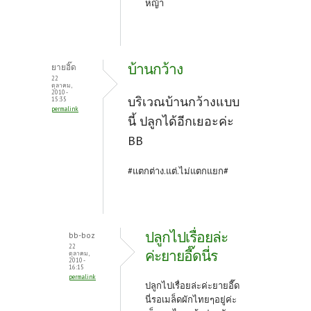
หญ้า
บ้านกว้าง
ยายอิ๊ด
22
ตุลาคม,
2010 -
บริเวณบ้านกว้างแบบ
15:35
permalink
นี้ ปลูกได้อีกเยอะค่ะ
BB
#แตกต่าง.แต่.ไม่แตกแยก#
ปลูกไปเรื่อยล่ะ
bb-boz
22
ค่ะยายอี๊ดนี่ร
ตุลาคม,
2010 -
16:15
permalink
ปลูกไปเรื่อยล่ะค่ะยายอี๊ด
นี่รอเมล็ดผักไทยๆอยู่ค่ะ