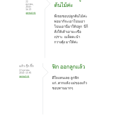
22
ต้นไม้ค่ะ
ตุลาคม,
2010 -
16:13
permalink
พี่เขยชอบปลูกต้นไม้ค่ะ
พ่อมาก้จะเอาโน่นเอา
โน่นเอานี่มาให้ปลูก นี่ก็
สั่งให้เค้าเอามะเขือ
เปราะ เมล็ดคะน้า
กวางตุ้ง มาให้ค่ะ
ฟิก ออกลูกแล้ว
แก้ว กุ๊ก กิ๊ก
22 ตุลาคม,
2010 - 15:45
permalink
ดีใจแทนเลย ลูกฟิก
แก่..ตากแห้ง แม่ของแก้ว
ชอบทานมากๆ