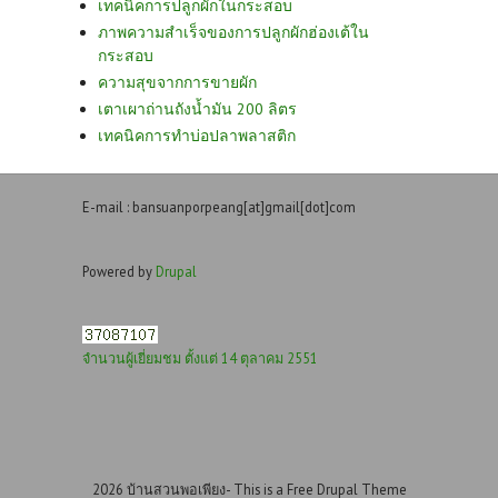
เทคนิคการปลูกผักในกระสอบ
ภาพความสำเร็จของการปลูกผักฮ่องเต้ใน
กระสอบ
ความสุขจากการขายผัก
เตาเผาถ่านถังน้ำมัน 200 ลิตร
เทคนิคการทำบ่อปลาพลาสติก
E-mail : bansuanporpeang[at]gmail[dot]com
Powered by
Drupal
จำนวนผู้เยี่ยมชม ตั้งแต่ 14 ตุลาคม 2551
2026 บ้านสวนพอเพียง- This is a Free Drupal Theme