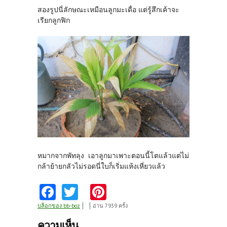
สองรูปนี่ลักษณะเหมือนลูกมะเดื่อ แต่รู้สึกเค้าจะ
เรียกลูกฟิก
หมากจากพัทลุง เอาลูกมาเพาะตอนนี้โตแล้วแต่ไม่
กล้าย้ายกลัวไม่รอดนี่ใบก็เริ่มแห้งเหี่ยวแล้ว
Fa
T
Pi
ce
w
nt
บล็อกของ bb-boz
อ่าน 7939 ครั้ง
b
itt
er
ความเห็น