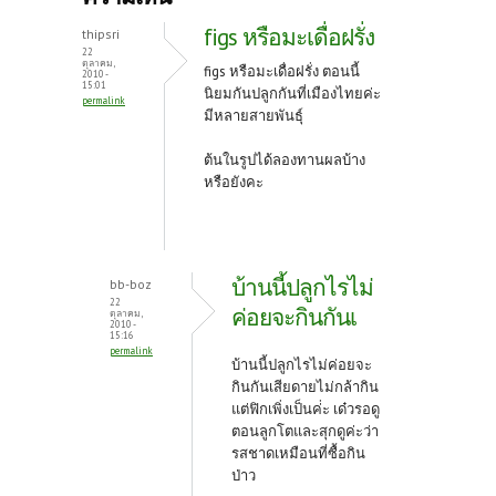
o
er
es
figs หรือมะเดื่อฝรั่ง
thipsri
o
t
22
ตุลาคม,
figs หรือมะเดื่อฝรั่ง ตอนนี้
2010 -
k
15:01
นิยมกันปลูกกันที่เมืองไทยค่ะ
permalink
มีหลายสายพันธุ์
ต้นในรูปได้ลองทานผลบ้าง
หรือยังคะ
บ้านนี้ปลูกไรไม่
bb-boz
22
ค่อยจะกินกันเ
ตุลาคม,
2010 -
15:16
permalink
บ้านนี้ปลูกไรไม่ค่อยจะ
กินกันเสียดายไม่กล้ากิน
แต่ฟิกเพิ่งเป็นค่่ะ เด๋วรอดู
ตอนลูกโตและสุกดูค่ะว่า
รสชาดเหมือนที่ซื้อกิน
ป่าว