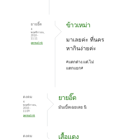
ข้าวเหม่า
ยายอิ๊ด
4
พฤศจิกายน,
2010 -
มาเลยค่ะ ที่นคร
11:11
permalink
หากินง่ายค่ะ
#แตกต่าง.แต่.ไม่
แตกแยก#
ยายอิ๊ด
ดงดม
4
พฤศจิกายน,
มันเบิ้ลเฉยเลย นิ
2010 -
11:09
permalink
เสื้อแดง
ดงดม