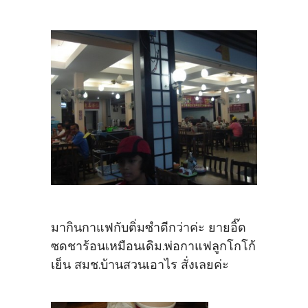
มากินกาแฟกับติ่มซำดีกว่าค่ะ ยายอิ๊ด
ซดชาร้อนเหมือนเดิม.พ่อกาแฟลูกโกโก้
เย็น สมช.บ้านสวนเอาไร สั่งเลยค่ะ