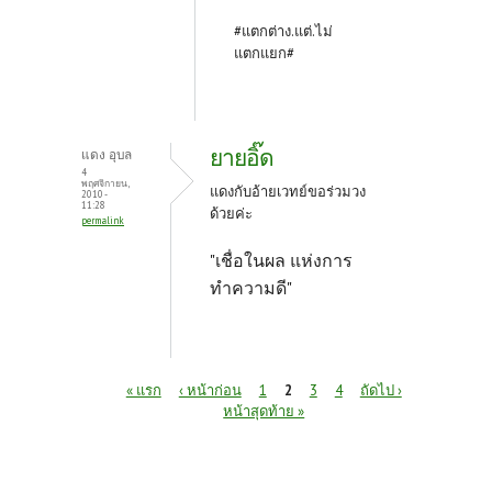
#แตกต่าง.แต่.ไม่
แตกแยก#
ยายอิ๊ด
แดง อุบล
4
พฤศจิกายน,
แดงกับอ้ายเวทย์ขอร่วมวง
2010 -
11:28
ด้วยค่ะ
permalink
"เชื่อในผล แห่งการ
ทำความดี"
หน้า
« แรก
‹ หน้าก่อน
1
2
3
4
ถัดไป ›
หน้าสุดท้าย »