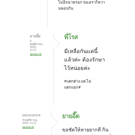
ไม่อิจฉาหรอก ของเราก็หวา
นพอๆกัน
พี่โรส
ยายอิ๊ด
4
พฤศจิกายน,
2010 -
มีเหลือกันแค่นี้
11:15
permalink
แล้วค่ะ ต้องรักษา
ไว้หน่อยค่ะ
#แตกต่าง.แต่.ไม่
แตกแยก#
ยายอี๊ด
lekonshore
4 พฤศจิกายน,
2010 - 11:11
permalink
ขอซัดให้หายยากที กิน