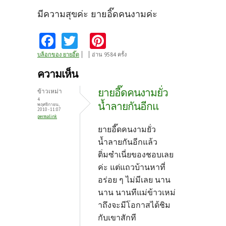
มีความสุขค่ะ ยายอิ๊ดคนงามค่ะ
Fa
T
Pi
ce
w
nt
บล็อกของ ยายอิ๊ด
อ่าน 9584 ครั้ง
b
itt
er
ความเห็น
o
er
es
ยายอี๊ดคนงามยั่ว
ข้าวเหม่า
o
t
4
น้ำลายกันอีกแ
พฤศจิกายน,
2010 - 11:07
k
permalink
ยายอี๊ดคนงามยั่ว
น้ำลายกันอีกแล้ว
ติ่มซำเนี่ยของชอบเลย
ค่ะ แต่แถวบ้านหาที่
อร่อย ๆ ไม่มีเลย นาน
นาน นานทีแม่ข้าวเหม่
าถึงจะมีโอกาสได้ชิม
กับเขาสักที