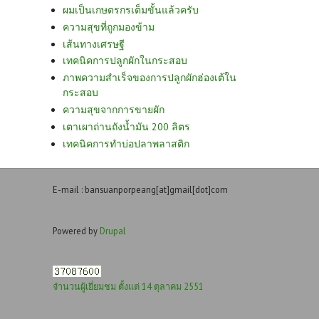
ผมเป็นเกษตรกรเต็มขั้นแล้วครับ
ความสุขที่ถูกมองข้าม
เส้นทางเศรษฐี
เทคนิคการปลูกผักในกระสอบ
ภาพความสำเร็จของการปลูกผักฮ่องเต้ใน
กระสอบ
ความสุขจากการขายผัก
เตาเผาถ่านถังน้ำมัน 200 ลิตร
เทคนิคการทำบ่อปลาพลาสติก
E-mail : bansuanporpeang[at]gmail[dot]com
Powered by
Drupal
จำนวนผู้เยี่ยมชม ตั้งแต่ 14 ตุลาคม 2551