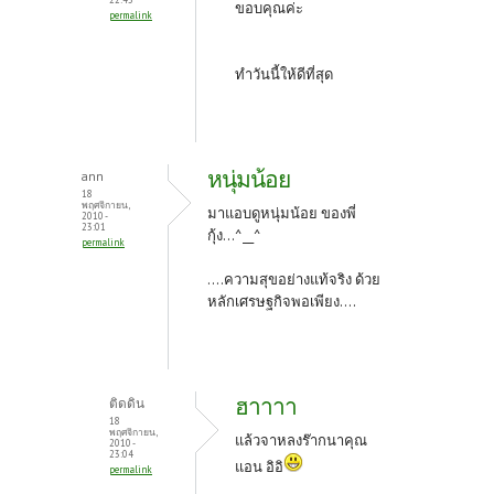
ขอบคุณค่ะ
permalink
ทำวันนี้ให้ดีที่สุด
หนุ่มน้อย
ann
18
พฤศจิกายน,
มาแอบดูหนุ่มน้อย ของพี่
2010 -
23:01
กุ้ง...^__^
permalink
....ความสุขอย่างแท้จริง ด้วย
หลักเศรษฐกิจพอเพียง....
ฮาาาา
ติดดิน
18
พฤศจิกายน,
แล้วจาหลงร๊ากนาคุณ
2010 -
23:04
แอน อิอิ
permalink