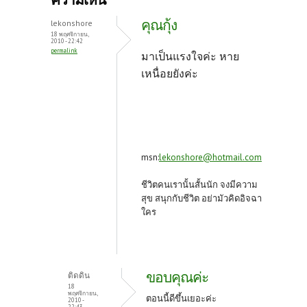
o
er
es
คุณกุ้ง
lekonshore
o
t
18 พฤศจิกายน,
2010 - 22:42
permalink
k
มาเป็นแรงใจค่ะ หาย
เหนื่อยยังค่ะ
msn:
lekonshore@hotmail.com
ชีวิตคนเรานั้นสั้นนัก จงมีความ
สุข สนุกกับชีวิต อย่ามัวคิดอิจฉา
ใคร
ขอบคุณค่ะ
ติดดิน
18
พฤศจิกายน,
ตอนนี้ดีขึ้นเยอะค่ะ
2010 -
22:43