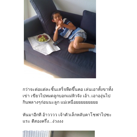
กว่าจะต่อแต่ละชิ้นเสร็จหืดขึ้นคอ เล่นเอาทั้งขาทั้ง
เข่า เขียวไปหมดลูกบอกแม่หิวจัง เอ้า..เอาองุ่นไป
กินพลางๆก่อนนะลูก แม่เหนื่อยยยยยยยยย
หันมาอีกที อ้าวววว เจ้าตัวเล็กหลับคาโชฟาไปซะ
แระ ตีสองครึ่ง...ง่วงงง