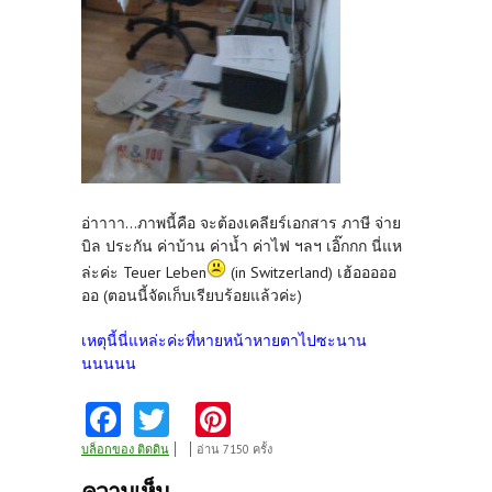
อ่าาาา...ภาพนี้คือ จะต้องเคลียร์เอกสาร ภาษี จ่าย
บิล ประกัน ค่าบ้าน ค่าน้ำ ค่าไฟ ฯลฯ เอิ๊กกก นี่แห
ล่ะค่ะ Teuer Leben
(in Switzerland) เฮ้อออออ
ออ (ตอนนี้จัดเก็บเรียบร้อยแล้วค่ะ)
เหตุนี้นี่แหล่ะค่ะที่หายหน้าหายตาไปซะนาน
นนนนน
Fa
T
Pi
ce
w
nt
บล็อกของ ติดดิน
อ่าน 7150 ครั้ง
b
itt
er
ความเห็น