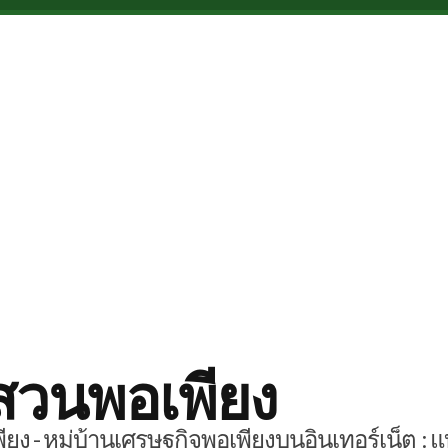
สวนพอเพียง
ยง - หมู่บ้านเศรษฐกิจพอเพียงบนอินเทอร์เน็ต : แ