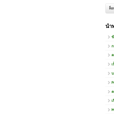
นำ
ข
ก
ค
เ
บ
P
ค
เ
M