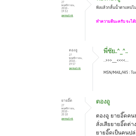
27
พฤศจิกายน,
ฟังแล้วกลั้นน้ำตาแทบไม่ไ
2010 -
19:32
permalink
ทำความดีนะครับ จะได
พี่ชัย..^_^..
ตองอู
27
พฤศจิกายน,
..>>>___<<<<...
2010 -
19:57
permalink
MSN/MAIL/HI5 : To
ตองอู
ยายอิ๊ด
27
พฤศจิกายน,
2010 -
ตองอู ยายอิ๊ดคนหน
20:10
permalink
สั่งเสียยายอิ๊ดต่
ยายอิ๊ดเป็นคนปล่