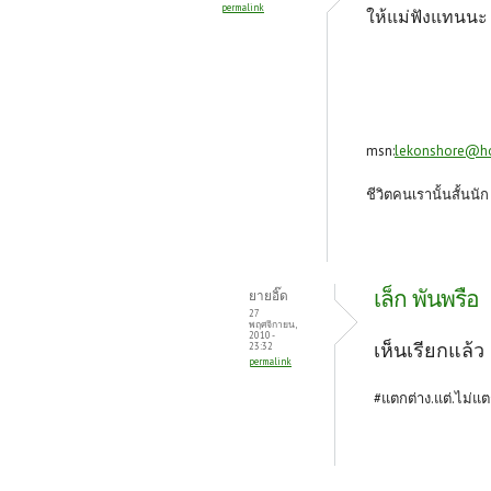
permalink
ให้แม่ฟังแทนนะ พ
msn:
lekonshore@h
ชีวิตคนเรานั้นสั้นนั
เล็ก พันพรือ
ยายอิ๊ด
27
พฤศจิกายน,
2010 -
เห็นเรียกแล้ว
23:32
permalink
#แตกต่าง.แต่.ไม่