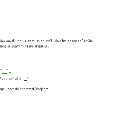
ฟังเพลงซึ้งมาก แต่เศร้านะเพราะเราไม่มีพ่อให้บอกรักแล้ว
ใครที่ยัง
่านเถอะค่ะกอดท่านก่อนจะสายนะคะ
^__^..
ที่จะสายเกินไป..^__^..
ngau_oomsin[at]hotmail[dot]com