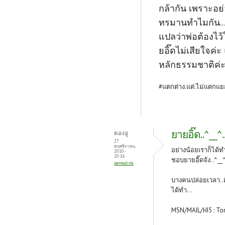
กล้ากัน เพราะอย
ทรมานทำไมกัน...
แปลว่าพ่อต้องไว้
ยอิ๊ดไม่เสียใจค่
หลักธรรมชาติค่ะ.
#แตกต่าง.แต่.ไม่แตกแ
ยายอิ๊ด..^__^.
ตองอู
27
พฤศจิกายน,
อย่างน้อยเราก็ได้ทำน
2010 -
20:16
ชอบยายอิ๊ดจัง..^__^
permalink
บางคนปล่อยเวลา..คิด
ได้ทำ...
MSN/MAIL/HI5 : To