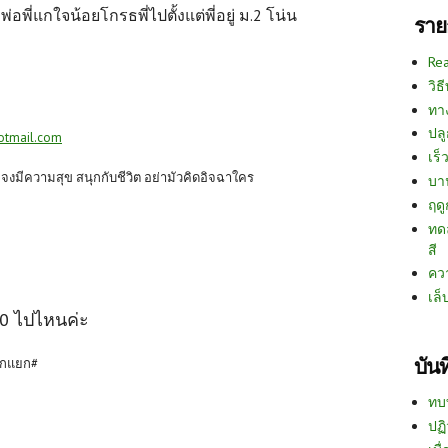
่อพี่แกใจน้อยโกรธพี่ไปตั้งแต่พี่อยู่ ม.2 โน่น
ราย
Re
วิธ
ทา
ปลู
otmail.com
เร็ว
ก จงมีความสุข สนุกกับชีวิต อย่ามัวคิดอิจฉาใคร
บา
ฤด
ทด
สี
คว
เล็
 0 ไปไหนค่ะ
บัน
แตกแยก#
ทบ
ปฏิ