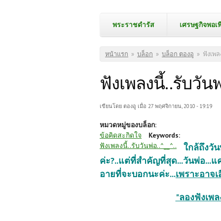
พระราชดำรัส
เศรษฐกิจพอเพ
คุณอยู่ที่นี่
หน้าแรก
»
บล็อก
»
บล็อก ตองอู
»
ฟังเพลง
ฟังเพลงนี้..รับวันพ
เขียนโดย
ตองอู
เมื่อ 27 พฤศจิกายน, 2010 - 19:19
หมวดหมู่ของบล็อก:
ข้อคิดสะกิดใจ
Keywords:
ฟังเพลงนี้..รับวันพ่อ..^__^..
ใกล้ถึงวั
ค่ะ?..แต่ที่สำคัญที่สุด...วันพ่อ..
อายที่จะบอกนะค่ะ...
เพราะอาจเสี
"ลองฟังเพลง