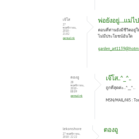
พ่อยังอยู่....แม่ไ
เจ้โส
27
พฤศจิกายน,
ตอนที่ท่านยังมีชีวิตอยู
2010 -
21:02
ไม่มีประโยชน์อันใด
permalink
garden_art1139@hotm
เจ๊โส..^_^..
ตองอู
28
พฤศจิกายน,
ถูกที่สุดค่ะ..^__^..
2010 -
08:09
permalink
MSN/MAIL/HI5 : To
ตองอู
lekonshore
27 พฤศจิกายน,
2010 - 22:22