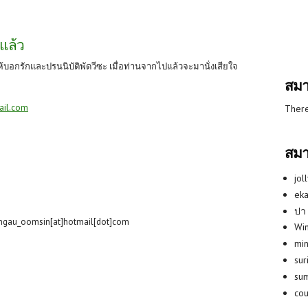
ปแล้ว
่ให้บอกรักและปรนนิบัติพัดวีซะ เมื่อท่านจากไปแล้วจะมานั่งเสียใจ
สมา
ail.com
There
สมา
jol
eka
ปา
ngau_oomsin[at]hotmail[dot]com
Win
min
su
su
co