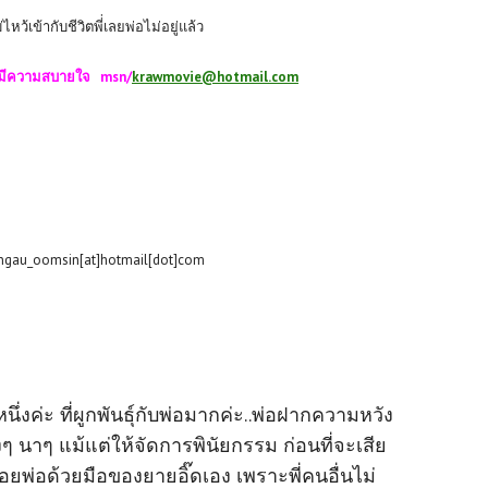
หว้เข้ากับชีวิตพี่่เลยพ่อไม่อยู่แล้ว
้มีความสบายใจ msn/
krawmovie@hotmail.com
ngau_oomsin[at]hotmail[dot]com
ึ่งค่ะ ที่ผูกพันธุ์กับพ่อมากค่ะ..พ่อฝากความหวัง
างๆ นาๆ แม้แต่ให้จัดการพินัยกรรม ก่อนที่จะเสีย
อยพ่อด้วยมือของยายอิ๊ดเอง เพราะพี่คนอื่นไม่