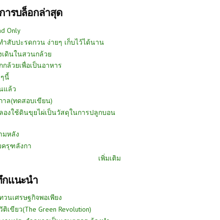
การบล็อกล่าสุด
ad Only
ีทำสับปะรดกวน ง่ายๆ เก็บไว้ได้นาน
งเดินในสวนกล้วย
กกล้วยเพื่อเป็นอาหาร
ๆนี้
นแล้ว
ูกาล(ทดสอบเขียน)
ลองใช้ดินขุยไผ่เป็นวัสดุในการปลูกบอน
ามหลัง
บครุฑลังกา
เพิ่มเติม
ทึกแนะนำ
ทวนเศรษฐกิจพอเพียง
วัติเขียว(The Green Revolution)