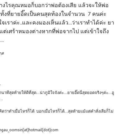
่างไรคุณหมอก็บอกว่าพ่อต้องเสีย แล้วจะให้พ่อ
ทั้งที่ยายอิ๊ดเป็นคนสุดท้องในจำนวน 7 คนค่ะ
ใจเราค่ะ..และคงมองเห็นแล้ว...ว่าเราทำได้ค่ะ ยา
ะ แต่เศร้าหมองต่างหากที่พ่อจากไป แต่เข้าใจถึง
..
ยก#
.
าทีสุดท้ายให้ดีที่สุด...น่าภูมิใจจังค่ะ...ยายอิ๊ดนี่สุดยอดจริงๆค่ะ...อู
..
ว่าทำเมื่อไหร่ก็ได้ บอกเมื่อไหร่ก็ได้...สุดท้ายแม้แต่คำสั่งเสียก็ไม่
ngau_oomsin[at]hotmail[dot]com