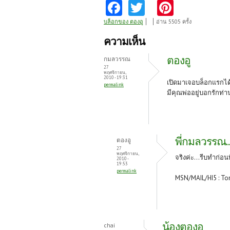
Fa
T
Pi
ce
w
nt
บล็อกของ ตองอู
อ่าน 5505 ครั้ง
b
itt
er
ความเห็น
o
er
es
ตองอู
กมลวรรณ
o
t
27
พฤศจิกายน,
2010 - 19:31
k
เปิดมาเจอบล็อกแรกได้
permalink
มีคุณพ่ออยู่บอกรักท
พี่กมลวรรณ..
ตองอู
27
พฤศจิกายน,
จริงค่ะ...รีบทำก่อน
2010 -
19:53
permalink
MSN/MAIL/HI5 : To
น้องตองอู
chai