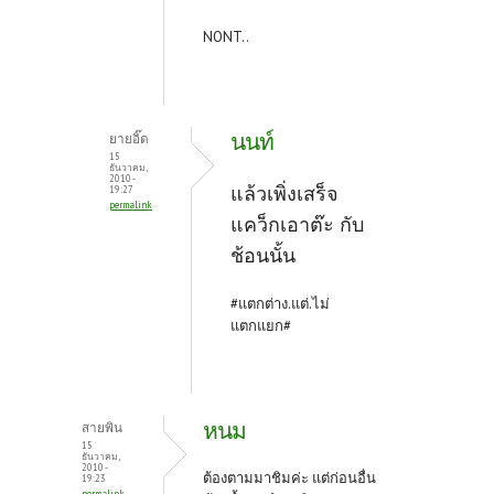
NONT..
นนท์
ยายอิ๊ด
15
ธันวาคม,
2010 -
แล้วเพิ่งเสร็จ
19:27
permalink
แคว็กเอาต๊ะ กับ
ช้อนนั้น
#แตกต่าง.แต่.ไม่
แตกแยก#
หนม
สายพิน
15
ธันวาคม,
2010 -
ต้องตามมาชิมค่ะ แต่ก่อนอื่น
19:23
permalink