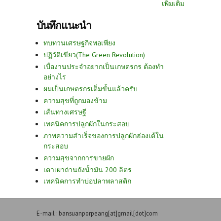
เพิ่มเติม
บันทึกแนะนำ
ทบทวนเศรษฐกิจพอเพียง
ปฏิวัติเขียว(The Green Revolution)
เบื่องานประจำอยากเป็นเกษตรกร ต้องทำ
อย่างไร
ผมเป็นเกษตรกรเต็มขั้นแล้วครับ
ความสุขที่ถูกมองข้าม
เส้นทางเศรษฐี
เทคนิคการปลูกผักในกระสอบ
ภาพความสำเร็จของการปลูกผักฮ่องเต้ใน
กระสอบ
ความสุขจากการขายผัก
เตาเผาถ่านถังน้ำมัน 200 ลิตร
เทคนิคการทำบ่อปลาพลาสติก
E-mail : bansuanporpeang[at]gmail[dot]com