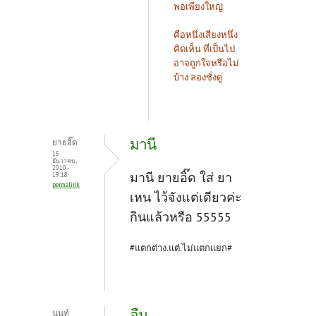
พอเพียงใหญ่
คือหนึ่งเสียงหนึ่ง
คิดเห็น ที่เป็นไป
อาจถูกใจหรือไม่
บ้าง ลองชั่งดู
มานี
ยายอิ๊ด
15
ธันวาคม,
2010 -
มานี ยายอิ๊ด ใส่ ยา
19:18
permalink
เหน ไว้จังแต่เดียวค่ะ
กินแล้วหรือ 55555
#แตกต่าง.แต่.ไม่แตกแยก#
อืม
นนท์