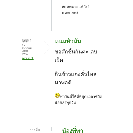
#แตกต่าง.แต่.ไม่
แตกแยก#
หนมหัวมัน
บุญพา
15
ธันวาคม,
ขอสักชิ้นกันตะ..ลบ
2010 -
19:32
permalink
เผ็ด
กินข้าวแกงคั่วไหล
มาพอดี
ทำวันนี้ให้ดีที่สุด เวลาชีวิต
น้อยลงทุกวัน
น้องพี่พา
ยายอิ๊ด