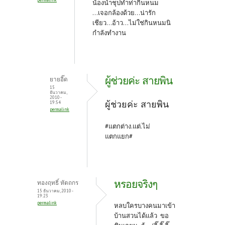
น้องน้ำชุปทำท่ากินหนม
...เจอกล้องด้วย...น่ารัก
เชียว...อ้าว...ไม่ใช่กินหนมนิ
กำลังทำงาน
ผู้ช่วยค่ะ สายพิน
ยายอิ๊ด
15
ธันวาคม,
2010 -
ผู้ช่วยค่ะ สายพิน
19:54
permalink
#แตกต่าง.แต่.ไม่
แตกแยก#
หรอยจริงๆ
ทองฤทธิ์ หัตถกร
15 ธันวาคม, 2010 -
19:23
permalink
หลบใครบางคนมาเข้า
บ้านสวนได้แล้ว ขอ