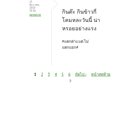
15
ธันวาคม,
2010 -
กินต๊ะ กินข้าวกี่
19:56
permalink
โคมหละวันนี้ น่า
หรอยอย่างแรง
#แตกต่าง.แต่.ไม่
แตกแยก#
หน้า
1
2
3
4
5
6
ถัดไป ›
หน้าสุดท้าย
»