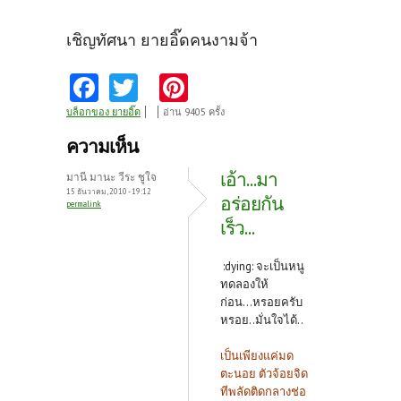
เชิญทัศนา ยายอิ๊ดคนงามจ้า
Fa
T
Pi
ce
w
nt
บล็อกของ ยายอิ๊ด
อ่าน 9405 ครั้ง
b
itt
er
ความเห็น
o
er
es
เอ้า...มา
มานี มานะ วีระ ชูใจ
o
t
15 ธันวาคม, 2010 - 19:12
อร่อยกัน
permalink
k
เร็ว...
:dying: จะเป็นหนู
ทดลองให้
ก่อน...หรอยครับ
หรอย..มั่นใจได้..
เป็นเพียงแค่มด
ตะนอย ตัวจ้อยจิด
ทีพลัดติดกลางช่อ