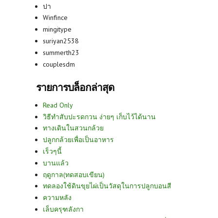
ปา
Winfince
mingitype
suriyan2538
summerth23
couplesdm
รายการบล็อกล่าสุด
Read Only
วิธีทำสับปะรดกวน ง่ายๆ เก็บไว้ได้นาน
ทางเดินในสวนกล้วย
ปลูกกล้วยเพื่อเป็นอาหาร
เร็วๆนี้
บานแล้ว
ฤดูกาล(ทดสอบเขียน)
ทดลองใช้ดินขุยไผ่เป็นวัสดุในการปลูกบอนสี
ความหลัง
เล็บครุฑลังกา