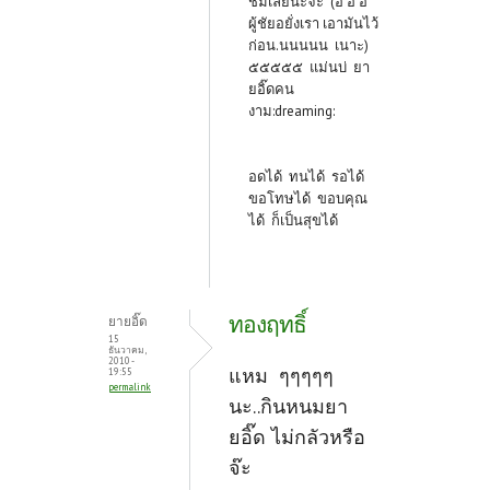
ชิมเลยนะจ้ะ (อิ๊ อิ๊ อิ๊
ผู้ชัยอยั่งเรา เอามันไว้
ก่อน.นนนนน เนาะ)
๕๕๕๕๕ แม่นบ่ ยา
ยอิ๊ดคน
งาม:dreaming:
อดได้ ทนได้ รอได้
ขอโทษได้ ขอบคุณ
ได้ ก็เป็นสุขได้
ทองฤทธิ์
ยายอิ๊ด
15
ธันวาคม,
2010 -
แหม ๆๆๆๆๆ
19:55
permalink
นะ..กินหนมยา
ยอิ๊ด ไม่กลัวหรือ
จ๊ะ