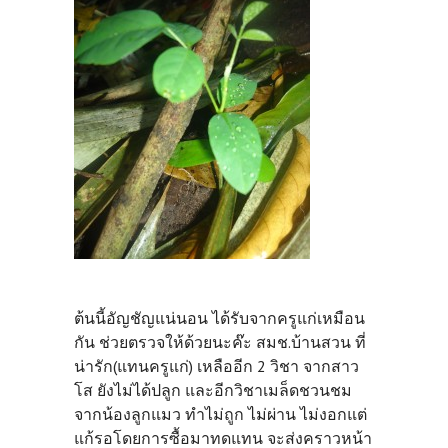
ต้นนี้อัญชัญแน่นอน ได้รับจากครูแก่เหมือน
กัน ช่วยตรวจให้ด้วยนะค๊ะ สมช.บ้านสวน ที่
น่ารัก(แทนครูแก่) เหลืออีก 2 วิชา จากสาว
โส ยังไม่ได้ปลูก และอีกวิชาเมล็ดชวนชม
จากน้องลูกแมว ทำไม่ถูก ไม่ผ่าน ไม่งอกแต่
แก้รอโดยการซื้อมาทดแทน จะส่งคราวหน้า