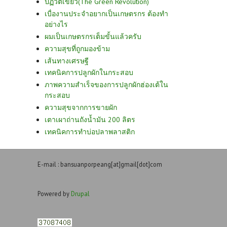
ปฏิวัติเขียว(The Green Revolution)
เบื่องานประจำอยากเป็นเกษตรกร ต้องทำ
อย่างไร
ผมเป็นเกษตรกรเต็มขั้นแล้วครับ
ความสุขที่ถูกมองข้าม
เส้นทางเศรษฐี
เทคนิคการปลูกผักในกระสอบ
ภาพความสำเร็จของการปลูกผักฮ่องเต้ใน
กระสอบ
ความสุขจากการขายผัก
เตาเผาถ่านถังน้ำมัน 200 ลิตร
เทคนิคการทำบ่อปลาพลาสติก
E-mail : bansuanporpeang[at]gmail[dot]com
Powered by
Drupal