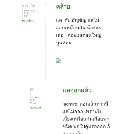
คล้าย
สาว - โส
6 มกราคม,
2011 -
19:21
แค กับ อัญชัญ แลไม่
permalink
ออกเหมือนกัน น้องสร
เหอ ค่อยแลตอนใหญ่
นูแหละ
แลออกแล้ว
สร
7
มกราคม,
2011 -
:admire: ตอนเล็กหวานี้
11:42
permalink
แลไม่ออก เพราะใบ
เลี้ยงเหมือนกันเกือบทุก
ชนิด พอใบคู่แรกออก ก็
แลออกจ้า