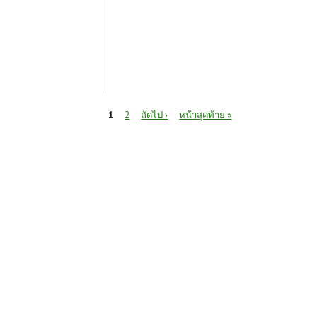
หน้า
1
2
ถัดไป ›
หน้าสุดท้าย »