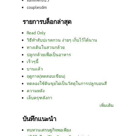
summerth23
couplesdm
รายการบล็อกล่าสุด
Read Only
วิธีทำสับปะรดกวน ง่ายๆ เก็บไว้ได้นาน
ทางเดินในสวนกล้วย
ปลูกกล้วยเพื่อเป็นอาหาร
เร็วๆนี้
บานแล้ว
ฤดูกาล(ทดสอบเขียน)
ทดลองใช้ดินขุยไผ่เป็นวัสดุในการปลูกบอนสี
ความหลัง
เล็บครุฑลังกา
เพิ่มเติม
บันทึกแนะนำ
ทบทวนเศรษฐกิจพอเพียง