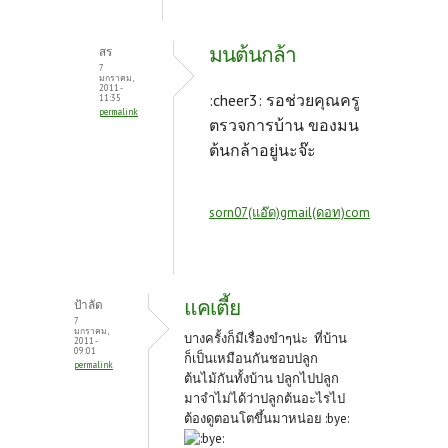
มนต้นกล้า
สร
7
มกราคม,
2011 -
:cheer3: รอช่วยคุณครู
11:35
permalink
ตรวจการบ้าน ของมน
ต้นกล้าอยู่นะจ๊ะ
sorn07(แอ๊ด)gmail(ดอท)com
แคเตี้ย
ป้าลัด
7
มกราคม,
บางครั้งก็มีเรื่องขำๆน่ะ ที่บ้าน
2011 -
09:01
ก็เป็นเหมือนกันชอบปลูก
permalink
ต้นไม้กันทั้งบ้าน ปลูกไปปลูก
มาจำไม่ได้ว่าปลูกต้นอะไรไป
ต้องดูตอนโตขึ้นมาหน่อย :bye: