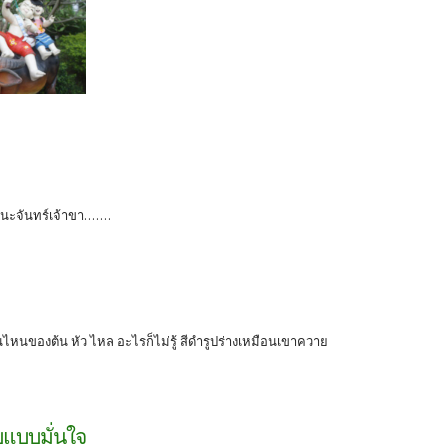
นะจันทร์เจ้าขา.......
่วนไหนของต้น หัว ไหล อะไรก็ไม่รู้ สีดำรูปร่างเหมือนเขาควาย
บแบบมั่นใจ