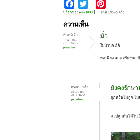
Fa
T
Pi
ce
w
nt
บล็อกของ rose1000
อ่าน 19586 ครั้ง
b
itt
er
ความเห็น
o
er
es
มั่ว
จันทร์เจ้า
o
t
18 เมษายน,
2010 - 16:53
ใบบัวบก อิอิ
permalink
k
พอเพียง และ เพียงพอ
บ
ยังคงรักษ
กระต่ายดำ
18 เมษายน,
2010 - 16:55
ถูกหรือไม่ถูก ไม่
permalink
จะปลูกต้นไม้ใน