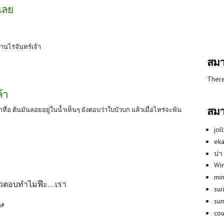
เลย
้านไร่จันทร์เจ้า
สมา
There
้า
สมา
อ ต้นมันลอยอยู่ในน้ำเห็นๆ ยังตอบว่าใบบัวบก แล้วเมื่อไหร่จะพ้น
jol
eka
ปา
Win
min
ล้วตอบทำไมฟ๊ะ....เรา
su
su
ก#
co