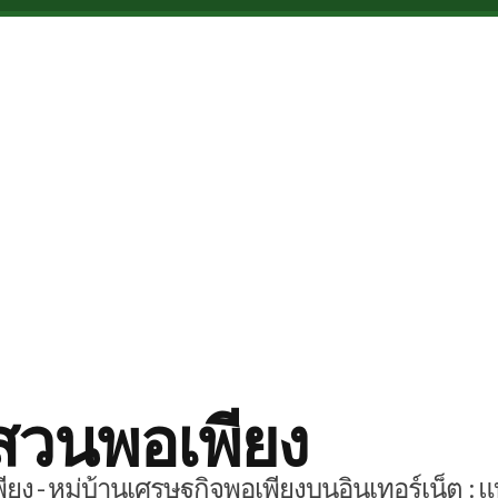
สวนพอเพียง
ยง - หมู่บ้านเศรษฐกิจพอเพียงบนอินเทอร์เน็ต : แ