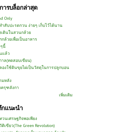
การบล็อกล่าสุด
ad Only
ีทำสับปะรดกวน ง่ายๆ เก็บไว้ได้นาน
งเดินในสวนกล้วย
กกล้วยเพื่อเป็นอาหาร
ๆนี้
นแล้ว
ูกาล(ทดสอบเขียน)
ลองใช้ดินขุยไผ่เป็นวัสดุในการปลูกบอน
ามหลัง
บครุฑลังกา
เพิ่มเติม
ทึกแนะนำ
ทวนเศรษฐกิจพอเพียง
วัติเขียว(The Green Revolution)