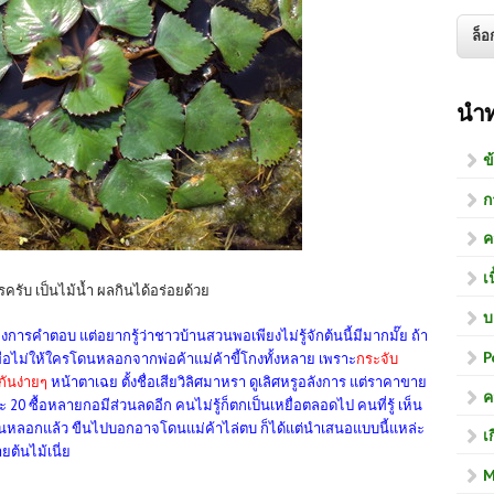
นำ
ข
ก
ค
เ
ครับ เป็นไม้น้ำ ผลกินได้อร่อยด้วย
บ
ต้องการคำตอบ แต่อยากรู้ว่าชาวบ้านสวนพอเพียงไม่รู้จักต้นนี้มีมากมั๊ย ถ้า
P
่อไม่ให้ใครโดนหลอกจากพ่อค้าแม่ค้าขี้โกงทั้งหลาย เพราะ
กระจับ
กันง่ายๆ
หน้าตาเฉย ตั้งชื่อเสียวิลิศมาหรา ดูเลิศหรูอลังการ แต่ราคาขาย
ค
ซื้อหลายกอมีส่วนลดอีก คนไม่รู้ก็ตกเป็นเหยื่อตลอดไป คนที่รู้ เห็น
ดนหลอกแล้ว ขืนไปบอกอาจโดนแม่ค้าไล่ตบ ก็ได้แต่นำเสนอแบบนี้แหล่ะ
เ
ยต้นไม้เนี่ย
M