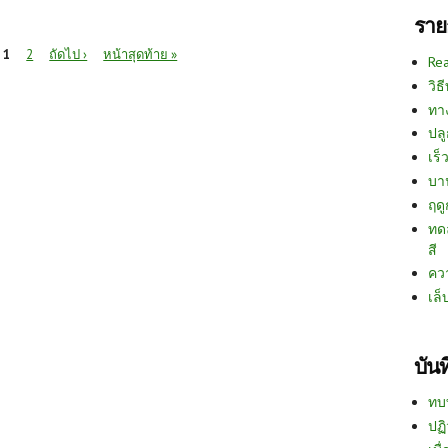
ราย
1
2
ถัดไป ›
หน้าสุดท้าย »
Re
วิธ
ทา
ปลู
เร็ว
บา
ฤด
ทด
สี
คว
เล็
บัน
ทบ
ปฏิ