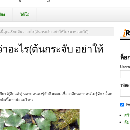
ียง
วิดีโอ
นนี้คุณเรียกมันว่าอะไร(ต้นกระจับ อย่าให้ใครมาหลอกได้)
ว่าอะไร(ต้นกระจับ อย่าให้
ล็อ
Usern
รหัสผ
รติ(อีกแล้ว) หลายคนคงรู้จักดี แต่ผมเชื่อว่าอีกหลายคนไม่รู้จัก บล็อก
จ้าต้นนี้มากน้อแค่ไหน
R
สร้
ลืม