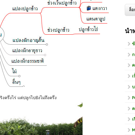
นำ
ข
ก
ค
เ
บ
P
่จริงครึ่งไร่ แต่ปลูกไปยังไม่ถึงครึ่ง
ค
เ
M