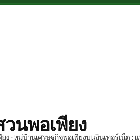
สวนพอเพียง
ยง - หมู่บ้านเศรษฐกิจพอเพียงบนอินเทอร์เน็ต : แ