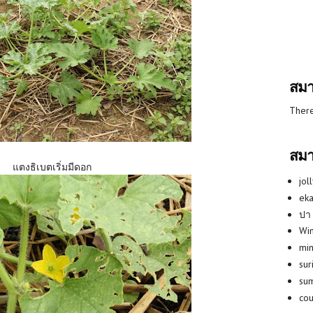
สมา
There
สมา
แตงธิเบตเริ่มมีดอก
jol
eka
ปา
Win
min
su
su
co