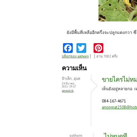
ยังมีพื้นที่เหลืออีกครึ่งจะปลูกแตงกวา 
Fa
T
Pi
ce
w
nt
บล็อกของ sothorn
อ่าน 7002 ครั้ง
b
itt
er
ความเห็น
o
er
es
ขายไครไม่หม
ป้าเล็ก..อุบล
o
t
24 มีนาคม,
2011 - 19:17
เห็นยังอยู่หลายกอ เ
permalink
k
084-167-4671
anongrat2508@hot
ไม่หมดที
sothorn