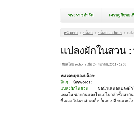
พระราชดำรัส
เศรษฐกิจพอเพ
คุณอยู่ที่นี่
หน้าแรก
»
บล็อก
»
บล็อก sothorn
»
แปลง
แปลงผักในสวน : ท
เขียนโดย
sothorn
เมื่อ 24 มีนาคม, 2011 - 19:02
หมวดหมู่ของบล็อก:
อื่นๆ
Keywords:
แปลงผักในสวน
ขอนำเสนอแปลงผักในสวน
แตงโม ชอบกินแตงโมแต่ไม่กล้าซื้อมากินเพร
ซื้อเอง ไม่งอกสักเมล็ด ก็เลยเปลี่ยนแผ