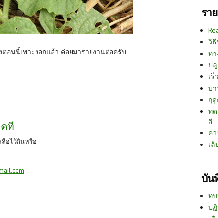
ราย
Re
วิธ
ซึ่งตอนนี้เพาะงอกแล้ว ค่อยมารายงานต่อครับ
ทา
ปลู
เร็ว
บา
ฤด
ทด
สี
ดที
คว
หลือไว้กินหรือ
เล็
mail.com
บัน
ทบ
ปฏิ