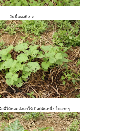
อันนี้แตงธิเบต
หรือพี่ไม้หอมส่งมาให้ มีอยู่ต้นหนึ่ง ใบลายๆ