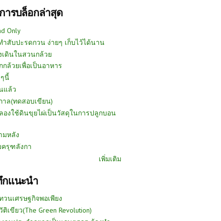
การบล็อกล่าสุด
ad Only
ีทำสับปะรดกวน ง่ายๆ เก็บไว้ได้นาน
งเดินในสวนกล้วย
กกล้วยเพื่อเป็นอาหาร
ๆนี้
นแล้ว
ูกาล(ทดสอบเขียน)
ลองใช้ดินขุยไผ่เป็นวัสดุในการปลูกบอน
ามหลัง
บครุฑลังกา
เพิ่มเติม
ทึกแนะนำ
ทวนเศรษฐกิจพอเพียง
วัติเขียว(The Green Revolution)