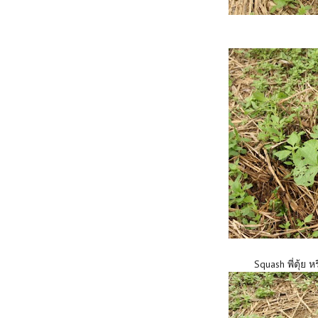
Squash พี่ตุ้ย 