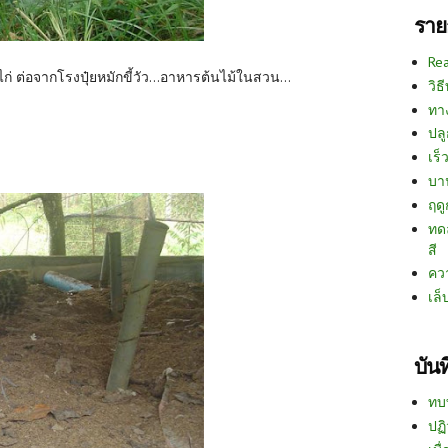
ราย
Re
ี้ไก่ ต่อจากโรงปุ๋ยหมักขี้วัว...อาหารต้นไม้ในสวน...
วิธ
ทา
ปลู
เร็ว
บา
ฤด
ทด
สี
คว
เล็
บัน
ทบ
ปฏิ