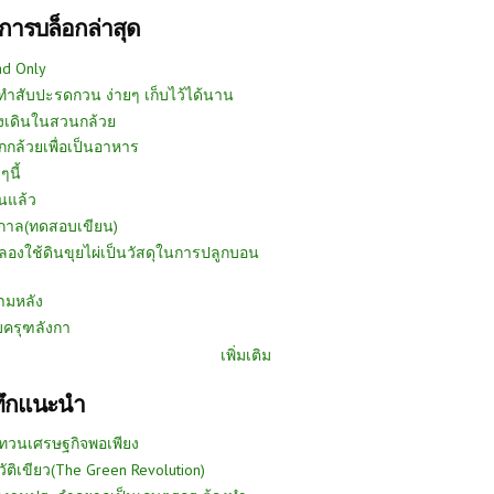
การบล็อกล่าสุด
ad Only
ีทำสับปะรดกวน ง่ายๆ เก็บไว้ได้นาน
งเดินในสวนกล้วย
กกล้วยเพื่อเป็นอาหาร
ๆนี้
นแล้ว
ูกาล(ทดสอบเขียน)
ลองใช้ดินขุยไผ่เป็นวัสดุในการปลูกบอน
ามหลัง
บครุฑลังกา
เพิ่มเติม
ทึกแนะนำ
ทวนเศรษฐกิจพอเพียง
วัติเขียว(The Green Revolution)