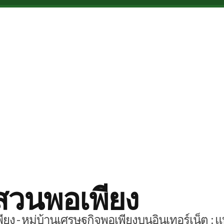
สวนพอเพียง
ยง - หมู่บ้านเศรษฐกิจพอเพียงบนอินเทอร์เน็ต : แ