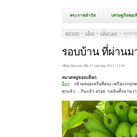
พระราชดำรัส
เศรษฐกิจพอเพ
คุณอยู่ที่นี่
หน้าแรก
»
บล็อก
»
บล็อก ann
»
รอบบ้าน 
รอบบ้าน ที่ผ่านมา
เขียนโดย
ann
เมื่อ 17 เมษายน, 2011 - 22:36
หมวดหมู่ของบล็อก:
อื่นๆ
กล้วยหอมเครือที่สอง เครือแรกสุกตอ
สุกแล้ว.....กินแล้ว อร่อย รอลุ้นตั้งนานว่าจ