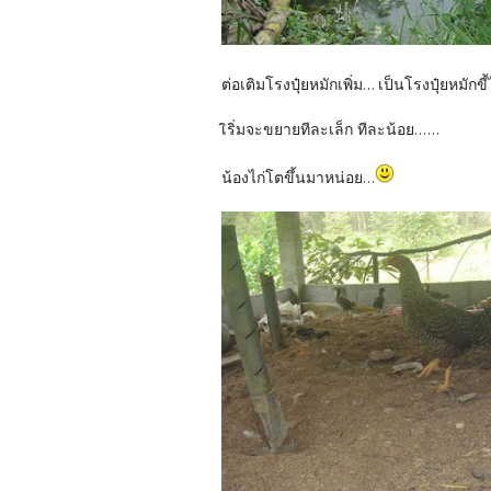
ต่อเติมโรงปุ๋ยหมักเพิ่ม... เป็นโรงปุ๋ยหมักข
เิริ่มจะขยายทีละเล็ก ทีละน้อย......
น้องไก่โตขึ้นมาหน่อย...