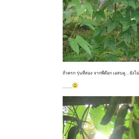
ถั่วครก รุ่นที่สอง จากพี่ต๊อก เอสบลู... ยังไ
........