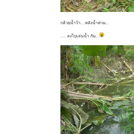
กล้วยน้ำว้า....หลังน้ำท่วม...
..... ลงไปเล่นน้ำ กัน...