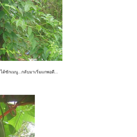
ม่ได้ซักเมนู...กลับมาเริ่มแกพอดี...