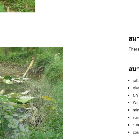
สมา
There
สมา
jol
eka
ปา
Win
min
su
su
co