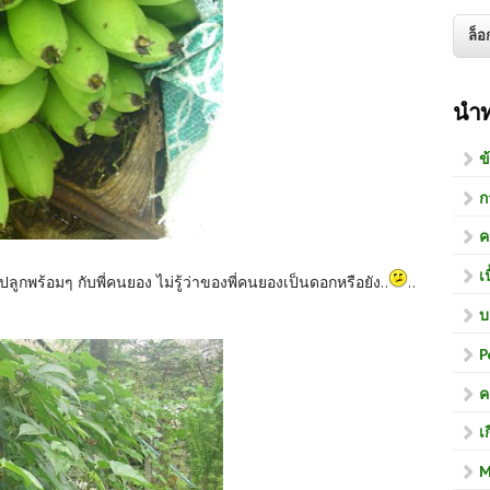
นำ
ข
ก
ค
เ
 ปลูกพร้อมๆ กับพี่คนยอง ไม่รู้ว่าของพี่คนยองเป็นดอกหรือยัง..
..
บ
P
ค
เ
M