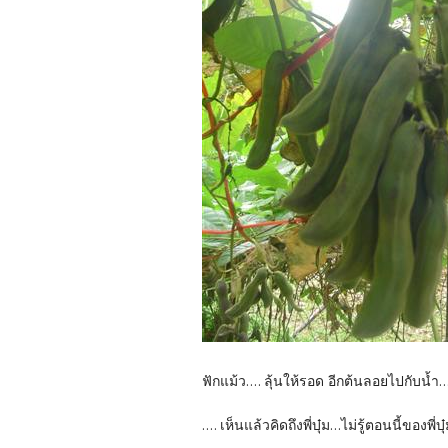
ฟักแม้ว.... ลุ้นให้รอด อีกต้นลอยไปกับน้ำ..
.... เห็นแล้วคิดถึงพี่บุ๋ม...ไม่รู้ตอนนี้ของพี่