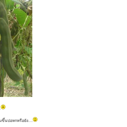
.
บุ๋มขึ้นปอหกหรือยัง....