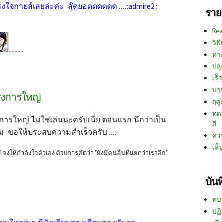
ใจกายส์เลยล่ะค่ะ สุ๊ดยอดดดดดด ....:admire2:
ราย
Re
วิธ
..........
ทา
ปลู
เร็ว
บา
ครงการใหญ่
ฤด
ทด
การใหญ่ ไม่ใช่เล่นนะครับเนี่ย ตอนแรก นึกว่าเป็น
สี
ม ขอให้ประสบความสำเร็จครับ ....
คว
เล็
แย่ จงให้กำลังใจตัวเอง ด้วยการคิดว่า "ยังมีคนอื่นที่แย่กว่าเราอีก"
บัน
ทบ
ปฏิ