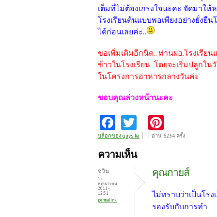
เต็มที่ไม่ต้องเกรงใจนะคะ จัดมาให้ห
โรงเรียนต้นแบบพอเพียงอย่างยั่งยื
ได้ก่อนเลยค่ะ..
ขอเพิ่มเติมอีกนิด.. ท่านผอ.โรงเรี
ข้าวในโรงเรียน โดยจะเริ่มปลูกในวั
ในโครงการอาหารกลางวันค่ะ
ขอบคุณล่วงหน้านะคะ
Fa
T
Pi
ce
w
nt
บล็อกของ guys ka
อ่าน 6234 ครั้ง
b
itt
er
ความเห็น
o
er
es
คุณกายส์
ชวิน
o
t
12
พฤษภาคม,
2011 -
k
ไม่ทราบว่าเป็นโรง
12:31
permalink
รองรับกับการทำ