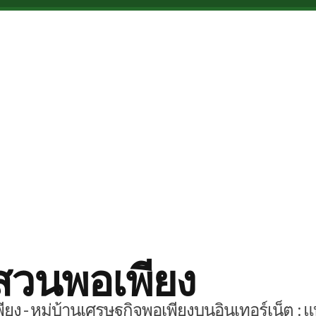
สวนพอเพียง
ยง - หมู่บ้านเศรษฐกิจพอเพียงบนอินเทอร์เน็ต : แ