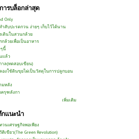
การบล็อกล่าสุด
ad Only
ีทำสับปะรดกวน ง่ายๆ เก็บไว้ได้นาน
งเดินในสวนกล้วย
กกล้วยเพื่อเป็นอาหาร
ๆนี้
นแล้ว
ูกาล(ทดสอบเขียน)
ลองใช้ดินขุยไผ่เป็นวัสดุในการปลูกบอน
ามหลัง
บครุฑลังกา
เพิ่มเติม
ทึกแนะนำ
ทวนเศรษฐกิจพอเพียง
วัติเขียว(The Green Revolution)