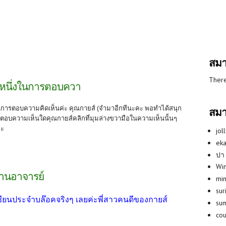
สมา
There
ิดหนึ่งในการตอบควา
งในการตอบความคิดเห็นค่ะ คุณกายส์ (จำมาอีกทีนะคะ พอทำได้สนุก
สมา
รตอบความเห็นใดคุณกายส์คลิกที่มุมล่างขวามือในความเห็นนั้นๆ
คะ
jol
eka
ปา
Win
านอาจารย์
min
su
ซียนประจำบล๊อคจริงๆ เลยค่ะพี่สาวคนดีของกายส์
su
co