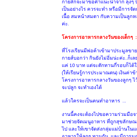
กายส์ก็จะมาขอคำแนะนำจาก ลุงๆ ป้า
เป็นอย่างไร
ควรจะทำ หรือมีการจัด
เนื้อ สมหน้าสมตา กับความเป็นลูกห
ค่ะ.
โครงการอาหารกลางวันของเด็กๆ :
ที่โรงเรียนมีพ่อค้าเข้ามาประมูลข
กายส์บอกว่า กินยังไม่อิ่มน่ะค่ะ..
ก็เล
แค่ 10 บาท แต่จะตักทานกี่รอบก็ได้ให
(ให้เรียนรู้การประมาณตน) เงินค่าข้
โครงการอาหารกลางวันของลูกๆ ไว้ซื
จะปลูก จะทำเองได้
แล้วใครจะเป็นคนทำอาหาร ...
งานนี้คงจะต้องไปขอความร่วมมือจา
มาช่วยจัดเมนูอาหาร ที่ถูกสุขลักษณะคร
ไป และให้เขาจัดส่งกลุ่มแม่บ้านในแ
อาหารให้ลูกๆ ทานกัน และมีการมอบ