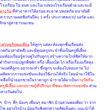
ในโรงเรียน ใน อบต. และในเวปของโรงเรียนด้วย และจะมี
ลางวัน
ที่ทำอาหารได้อร่อย สะอาด ปลอดภัย อนามัยดี
วต รวบรวมผลชิงกันปีละ 1 ครั้ง ประกาศลงเวป บอร์ด และ
รศึกษาสู่สาธารณะชน
เศรษฐกิจพอเพียง
ให้ลูกๆ แต่ละห้องทุกชั้นเรียนส่ง
ัน (สามัคคี) และมีคุณครูประจำชั้นเป็นครูพี่เลี้ยง
่ต้องเรียนรู้ควบคู่ไปกับลูกๆ สร้างความใกล้ชิดให้มาก
ำกิจกรรมปลูกพืชผัก หรือ เลี้ยงเป็ด ไก่ หรือเรื่องแก๊สหุง
ตามแต่ที่ลูกๆ อยากจะทำ ซึ่งลูกๆ จะต้องไปสอบถาม ไป
ผลผลิตจากการแข่งขันจะต้องใช้งานได้จริง โดยนำมาใช้ใน
หลือก็นำออกขายในราคาถูก นำรายได้มาเป็น
รางวัลกิน
รูพี่เลี้ยง และปราชญ์ที่ปรึกษา
ที่ชนะเลิศการแข่งขัน
ส่วน
ลางวันต่อไป...
ป้าๆ พี่ๆ น้องๆ เพื่อนๆ สมาชิก บ้านสวนพอเพียง ว่า จาก
ก้ไข อย่างไรบ้าง น้อมรับฟังทุกความคิดเห็นค่ะ..แนะนำได้