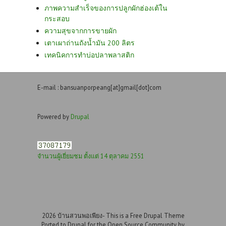
ภาพความสำเร็จของการปลูกผักฮ่องเต้ใน
กระสอบ
ความสุขจากการขายผัก
เตาเผาถ่านถังน้ำมัน 200 ลิตร
เทคนิคการทำบ่อปลาพลาสติก
E-mail : bansuanporpeang[at]gmail[dot]com
Powered by
Drupal
จำนวนผู้เยี่ยมชม ตั้งแต่ 14 ตุลาคม 2551
2026 บ้านสวนพอเพียง- This is a Free Drupal Theme
Ported to Drupal for the Open Source Community by