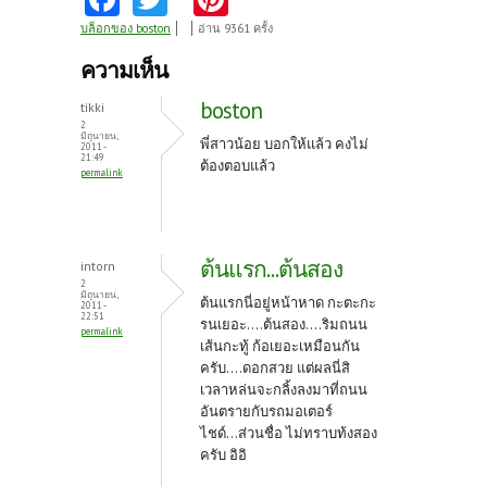
ce
w
nt
บล็อกของ boston
อ่าน 9361 ครั้ง
b
itt
er
ความเห็น
o
er
es
boston
tikki
o
t
2
มิถุนายน,
พี่สาวน้อย บอกให้แล้ว คงไม่
2011 -
k
21:49
ต้องตอบแล้ว
permalink
ต้นแรก...ต้นสอง
intorn
2
มิถุนายน,
ต้นแรกนี่อยู่หน้าหาด กะตะกะ
2011 -
22:51
รนเยอะ....ต้นสอง....ริมถนน
permalink
เส้นกะทู้ ก้อเยอะเหมือนกัน
ครับ....ดอกสวย แต่ผลนี่สิ
เวลาหล่นจะกลิ้งลงมาที่ถนน
อันตรายกับรถมอเตอร์
ไชด์...ส่วนชื่อ ไม่ทราบท้งสอง
ครับ อิอิ