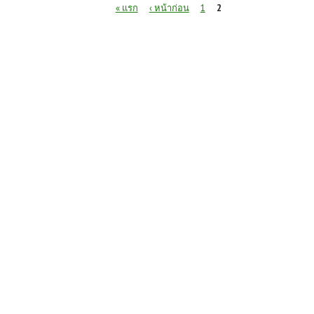
หน้า
« แรก
‹ หน้าก่อน
1
2