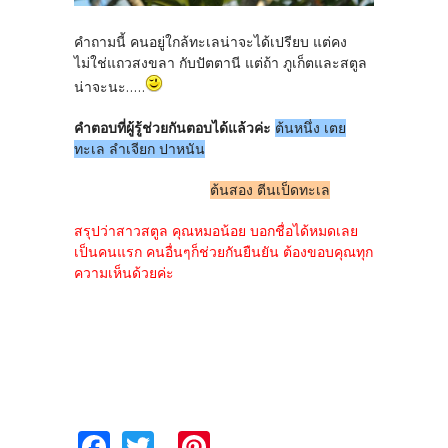
คำถามนี้ คนอยู่ใกล้ทะเลน่าจะได้เปรียบ แต่คง
ไม่ใช่แถวสงขลา กับปัตตานี แต่ถ้า ภูเก็ตและสตูล
น่าจะนะ.....
คำตอบที่ผู้รู้ช่วยกันตอบได้แล้วค่ะ
ต้นหนึ่ง เตย
ทะเล ลำเจียก ปาหนัน
ต้นสอง ตีนเป็ดทะเล
สรุปว่าสาวสตูล คุณหมอน้อย บอกชื่อได้หมดเลย
เป็นคนแรก คนอื่นๆก็ช่วยกันยืนยัน ต้องขอบคุณทุก
ความเห็นด้วยค่ะ
Fa
T
Pi