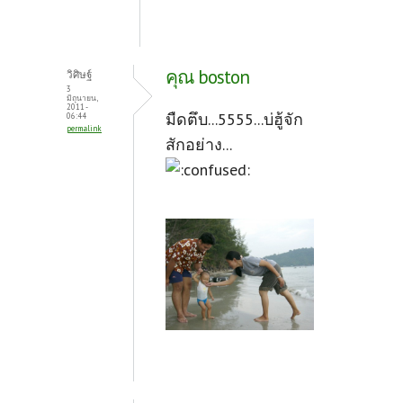
คุณ boston
วิศิษฐ์
3
มิถุนายน,
2011 -
มืดตึบ...5555...บ่ฮู้จัก
06:44
permalink
สักอย่าง...