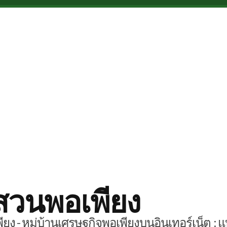
สวนพอเพียง
ยง - หมู่บ้านเศรษฐกิจพอเพียงบนอินเทอร์เน็ต : แ