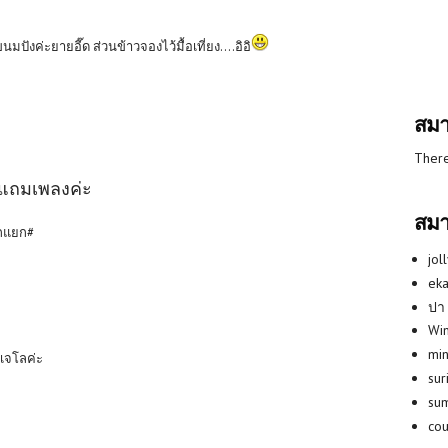
มปังค่ะยายอี๊ด ส่วนข้าวจองไว้มื้อเที่ยง....อิอิ
สมา
There
แถมเพลงค่ะ
สมา
ตกแยก#
jol
eka
ปา
Win
min
บเจโลค่ะ
su
su
co