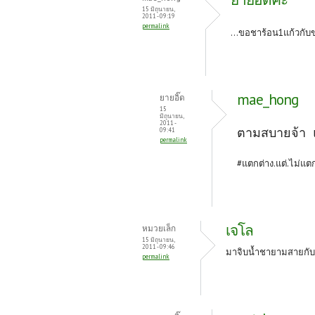
o
t
15 มิถุนายน,
2011 - 09:19
permalink
k
...ขอชาร้อน1แก้วกับขน
mae_hong
ยายอิ๊ด
15
มิถุนายน,
2011 -
ตามสบายจ้า 
09:41
permalink
#แตกต่าง.แต่.ไม่แ
เจโล
หมวยเล็ก
15 มิถุนายน,
2011 - 09:46
มาจิบน้ำชายามสายกั
permalink