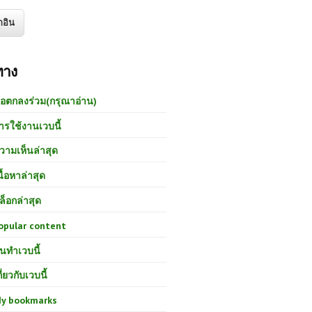
ทาง
้อตกลงร่วม(กรุณาอ่าน)
ารใช้งานเวบนี้
วามเห็นล่าสุด
นื้อหาล่าสุด
ล็อกล่าสุด
opular content
นทำเวบนี้
กี่ยวกับเวบนี้
y bookmarks