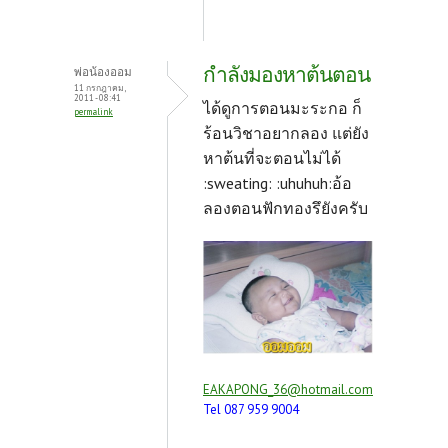
กำลังมองหาต้นตอน
พ่อน้องออม
11 กรกฎาคม,
2011 - 08:41
ได้ดูการตอนมะระกอ ก็
permalink
ร้อนวิชาอยากลอง แต่ยัง
หาต้นที่จะตอนไม่ได้
:sweating: :uhuhuh:อ้อ
ลองตอนฟักทองรึยังครับ
EAKAPONG_36@hotmail.com
Tel 087 959 9004