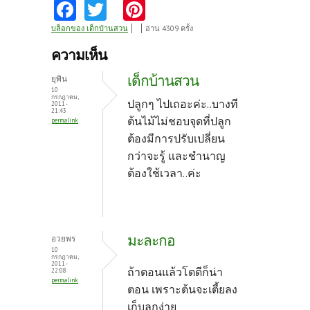
Fa
T
Pi
ce
w
nt
บล็อกของ เด็กบ้านสวน
อ่าน 4309 ครั้ง
b
itt
er
ความเห็น
o
er
es
เด็กบ้านสวน
ยุพิน
o
t
10
กรกฎาคม,
ปลูกๆ ไปเถอะค่ะ..บางที
2011 -
k
21:43
ต้นไม้ไม่ชอบจุดที่ปลูก
permalink
ต้องมีการปรับเปลี่ยน
กว่าจะรู้ และชำนาญ
ต้องใช้เวลา..ค่ะ
มะละกอ
อวยพร
10
กรกฎาคม,
2011 -
ถ้าตอนแล้วโตดีก็น่า
22:08
permalink
ตอน เพราะต้นจะเตี้ยลง
เก็บลูกง่าย