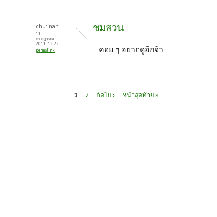
ชมสวน
chutinan
11
กรกฎาคม,
2011 - 12:22
คอย ๆ อยากดูอีกจ้า
permalink
หน้า
1
2
ถัดไป ›
หน้าสุดท้าย »