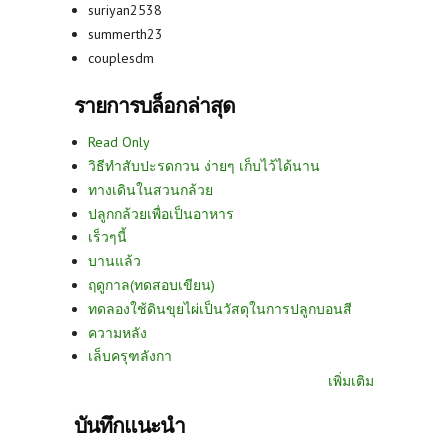
suriyan2538
summerth23
couplesdm
รายการบล็อกล่าสุด
Read Only
วิธีทำสับปะรดกวน ง่ายๆ เก็บไว้ได้นาน
ทางเดินในสวนกล้วย
ปลูกกล้วยเพื่อเป็นอาหาร
เร็วๆนี้
บานแล้ว
ฤดูกาล(ทดสอบเขียน)
ทดลองใช้ดินขุยไผ่เป็นวัสดุในการปลูกบอนสี
ความหลัง
เล็บครุฑลังกา
เพิ่มเติม
บันทึกแนะนำ