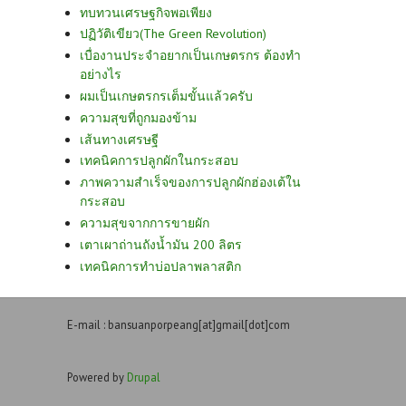
ทบทวนเศรษฐกิจพอเพียง
ปฏิวัติเขียว(The Green Revolution)
เบื่องานประจำอยากเป็นเกษตรกร ต้องทำ
อย่างไร
ผมเป็นเกษตรกรเต็มขั้นแล้วครับ
ความสุขที่ถูกมองข้าม
เส้นทางเศรษฐี
เทคนิคการปลูกผักในกระสอบ
ภาพความสำเร็จของการปลูกผักฮ่องเต้ใน
กระสอบ
ความสุขจากการขายผัก
เตาเผาถ่านถังน้ำมัน 200 ลิตร
เทคนิคการทำบ่อปลาพลาสติก
E-mail : bansuanporpeang[at]gmail[dot]com
Powered by
Drupal