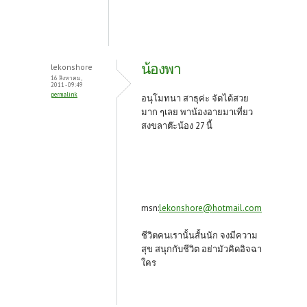
น้องพา
lekonshore
16 สิงหาคม,
2011 - 09:49
permalink
อนุโมทนา สาธุค่ะ จัดได้สวย
มาก ๆเลย พาน้องอายมาเที่ยว
สงขลาต๊ะน้อง 27 นี้
msn:
lekonshore@hotmail.com
ชีวิตคนเรานั้นสั้นนัก จงมีความ
สุข สนุกกับชีวิต อย่ามัวคิดอิจฉา
ใคร