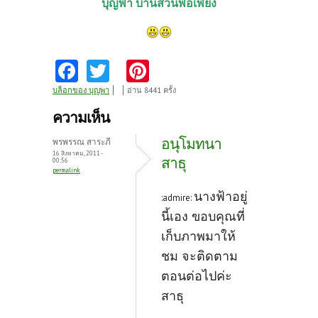
บุญพา บ้านสวนพอเพียง
Fa
T
Pi
ce
w
nt
บล็อกของ บุญพา
อ่าน 8441 ครั้ง
b
itt
er
ความเห็น
o
er
es
อนุโมทนา
พรพรรณ สาระภี
o
t
16 สิงหาคม, 2011 -
สาธุ
00:56
permalink
k
นางฟ้าอยู่
:admire:
นี้เอง ขอบคุณที่
เก็บภาพมาให้
ชม จะติดตาม
ตอนต่อไปค่ะ
สาธุ