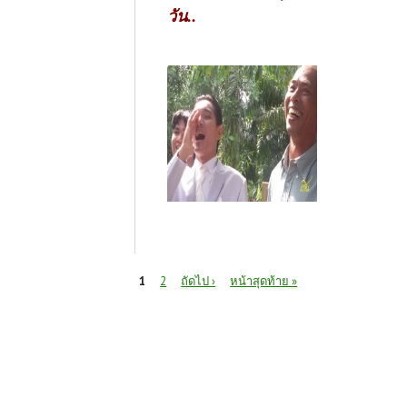
วัน..
หน้า
1
2
ถัดไป ›
หน้าสุดท้าย »