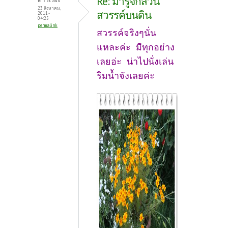
Re: มารู้จักสวน
23 สิงหาคม,
สวรรค์บนดิน
2011 -
04:25
permalink
สวรรค์จริงๆนั่น
แหละค่ะ มีทุกอย่าง
เลยอ่ะ น่าไปนั่งเล่น
ริมน้ำจังเลยค่ะ