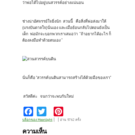
ว่าพ่อได้ไปอยู่บนสวรรค์อย่างแน่นอน
ช่างน่าอัศจรรย์ใจยิ่งนัก สวนนี้ คือสิ่งที่พ่อส่งมาให้
(แรงบันดาลใจ)นั่นเอง และเมื่อย้อนกลับไปตอนยังเป็น
เด็ก พ่อมักจะบอกพวกเราเสมอว่า “ถ้าอยากได้อะไร ก็
ต้องลงมือทำด้วยตนเอง “
นั่นก็คือ "สวรรค์บนดินสามารถสร้างได้ด้วยมือของเรา"
สวัสดีค่ะ จนกว่าจะพบกันใหม่
Fa
T
Pi
ce
w
nt
บล็อกของ Moonlight
อ่าน 9762 ครั้ง
b
itt
er
ความเห็น