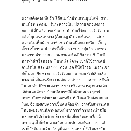
ยุ่งอยู่กับปฏิบัติการสีเขียว “Green Please”
ความเดิมตอนที่แล้ว ได้แนะนำบ้านสวนมูนไล้ท์ สวน
บนเนื้อที่ 2 ตรม. ในระหว่างนั้น มีความคิดอหังการ
อยากมีที่ดินที่เราจะสามารถทำสวนได้อย่างจริงจัง แต่
แล้วก็ถูกคนรอบข้าง (ตั้งแต่ญาติ และเพื่อนๆ ) แสดง
ความไม่เห็นด้วย อาทิ เช่น มันเหนื่อยมากน๊ะ อึ๊ย งู
เงี้ยว เขี้ยวขอ น่ากลัวทั้งนั้น สบายๆ อยู่แล้ว อย่ารน
หาความลำบากเลย เกษตรพอเพียงไร้สารน่ะรึ ไม่มี
ทางทำสำเร็จหรอก ไม่ทันใจ ใครๆ เขาก็ใช้สารเคมี
กันทั้งนั้น และ บลา ๆๆ ตอนแรก ก็นึกโกรธ เพราะเขา
ยังไม่เคยศึกษา อย่างจริงจังเลย ก็มาด่วนสรุปเสียแล้ว
บางคนก็เป็นคนรักความสะดวกสบาย อาหารการกินก็
ไม่เคยทำ พึ่งพาแต่อาหารขยะหรืออาหารถุงพลาสติก
ดิฉันเคยคิดว่า บ้านเมืองเรามีพื้นดินอุดมสมบูรณ์
เหมาะกับการทำเกษตรอย่างยิ่ง ทำไมคนในสังคมส่วน
ใหญ่ จึงมองเกษตรกรเป็นคนต้อยต่ำ อาจเป็นเพราะคน
ไทยยังมองคนที่ภาพลักษณ์มากกว่าที่การกระทำ เมื่อ
หลายคนไม่เห็นด้วย ก็เลยหลีกเลี่ยงที่จะคุยเรื่องนี้
เพราะพูดไปก็รังแต่จะเกิดความขัดแย้งกันเปล่าๆ แต่
เราก็ยังมีความฝัน ไปดูที่หลายๆ แห่ง ก็ยังไม่ตรงกับ