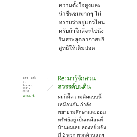
ความตั้งใจสูงและ
น่าชื่นชมมากๆ ไม่
ทราบว่าอยู่แถวไหน
ครับถ้าใกล้จะไปนั่ง
ริมสระสูดอากาศบริ
สูทธิให้เต็มปอด
Re: มารู้จักสวน
saensak
23
สวรรค์บนดิน
สิงหาคม,
2011 -
08:51
ผมก็มีึความคิดแบบนี้
permalink
เหมือนกัน กำลัง
พยายามศึกษาและออม
ทรัพย์อยู่ เป็นเหมือนที่
บ้านผมเลย ลองหยั่งเชิง
มี 2 พวก พวกค้านสุดๆ