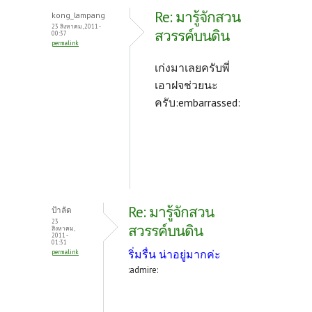
o
er
es
Re: มารู้จักสวน
kong_lampang
o
t
23 สิงหาคม, 2011 -
สวรรค์บนดิน
00:37
permalink
k
เก่งมาเลยครับพี่
เอาฝจช่วยนะ
ครับ:embarrassed:
Re: มารู้จักสวน
ป้าลัด
23
สวรรค์บนดิน
สิงหาคม,
2011 -
01:31
ริ่มรื่น น่าอยู่มากค่ะ
permalink
:admire: