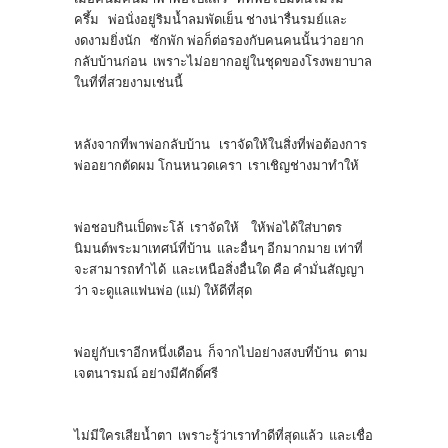
ครึ้ม พ่อนั่งอยู่ริมน้ำลมพัดเย็น ช่างน่ารื่นรมย์และ
งดงามยิ่งนัก ซักพัก พ่อก็ต่อรองกับคนคนนั้นว่าอยาก
กลับบ้านก่อน เพราะไม่อยากอยู่ในชุดของโรงพยาบาล
ในที่ที่สวยงามเช่นนี้
หลังจากที่พาพ่อกลับบ้าน เราจัดให้ในสิ่งที่พ่อต้องการ
พ่ออยากตัดผม โกนหนวดเครา เราเชิญช่างมาทำให้
พ่อชอบกินเป็ดพะโล้ เราจัดให้ ให้พ่อได้ใส่บาตร
นิมนต์พระมาเทศน์ที่บ้าน และอื่นๆ อีกมากมาย เท่าที่
จะสามารถทำได้ และเหนือสิ่งอื่นใด คือ คำมั่นสัญญา
ว่า จะดูแลแฟนพ่อ (แม่) ให้ดีที่สุด
พ่อยู่กับเราอีกหนึ่งเดือน ก็จากไปอย่างสงบที่บ้าน ตาม
เจตนารมณ์ อย่างมีศักดิ์ศรี
ไม่มีใครเสียน้ำตา เพราะรู้ว่าเราทำดีที่สุดแล้ว และเชื่อ