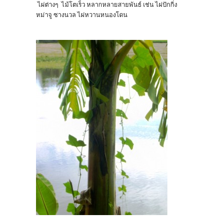
ไผ่ต่างๆ ไม้โตเร็ว หลากหลายสายพันธ์ เช่น ไผ่ปักกิ่ง
หม่าจู ซางนวล ไผ่หวานหนองโดน