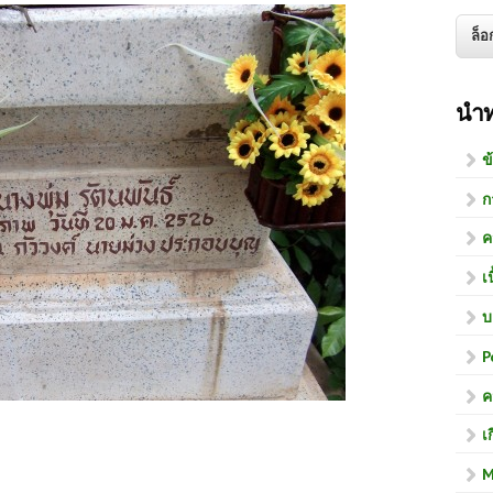
นำ
ข
ก
ค
เ
บ
P
ค
เ
M