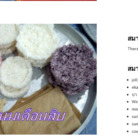
สมา
There
สมา
jol
eka
ปา
Win
min
su
su
co