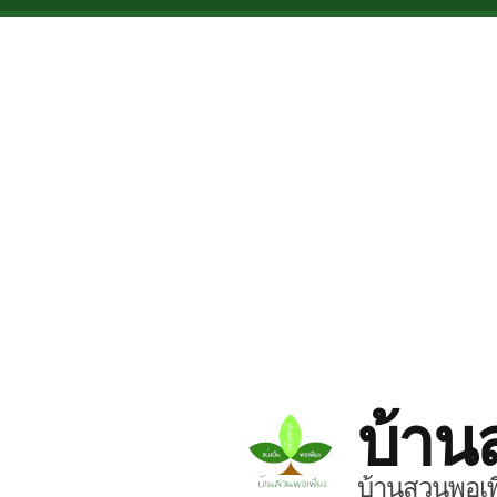
Skip to main content
บ้าน
บ้านสวนพอเพี