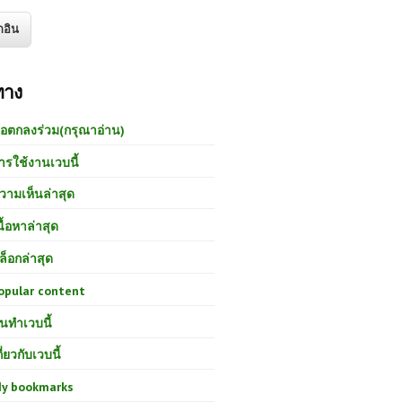
ทาง
้อตกลงร่วม(กรุณาอ่าน)
ารใช้งานเวบนี้
วามเห็นล่าสุด
นื้อหาล่าสุด
ล็อกล่าสุด
opular content
นทำเวบนี้
กี่ยวกับเวบนี้
y bookmarks