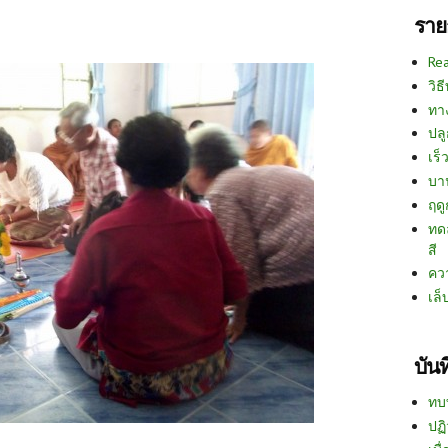
ราย
Re
วิธ
ทา
ปลู
เร็ว
บา
ฤด
ทด
สี
คว
เล็
บัน
ทบ
ปฏิ