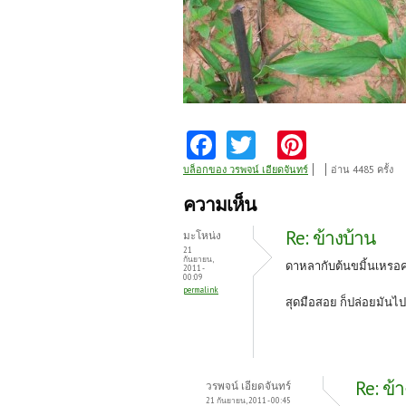
Fa
T
Pi
ce
w
nt
บล็อกของ วรพจน์ เอียดจันทร์
อ่าน 4485 ครั้ง
b
itt
er
ความเห็น
o
er
es
Re: ข้างบ้าน
มะโหน่ง
o
t
21
กันยายน,
ดาหลากับต้นขมิ้นเหรอค
2011 -
k
00:09
permalink
สุดมือสอย ก็ปล่อยมันไป
Re: ข้
วรพจน์ เอียดจันทร์
21 กันยายน, 2011 - 00:45