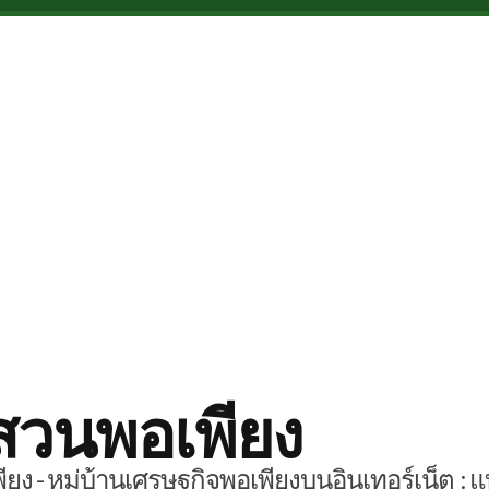
สวนพอเพียง
ยง - หมู่บ้านเศรษฐกิจพอเพียงบนอินเทอร์เน็ต : แ