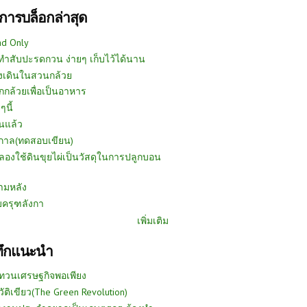
การบล็อกล่าสุด
ad Only
ีทำสับปะรดกวน ง่ายๆ เก็บไว้ได้นาน
งเดินในสวนกล้วย
กกล้วยเพื่อเป็นอาหาร
ๆนี้
นแล้ว
ูกาล(ทดสอบเขียน)
ลองใช้ดินขุยไผ่เป็นวัสดุในการปลูกบอน
ามหลัง
บครุฑลังกา
เพิ่มเติม
ทึกแนะนำ
ทวนเศรษฐกิจพอเพียง
วัติเขียว(The Green Revolution)