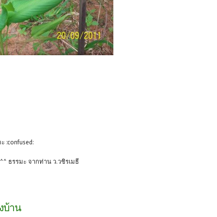
ะ :confused:
^^ ธรรมะ จากท่าน ว.วชิรเมธี
างบ้าน