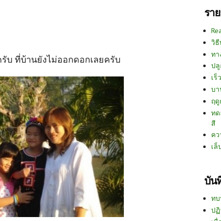
ราย
Re
วิธ
ทา
ับ ที่บ้านยังไม่ออกดอกเลยครับ
ปลู
เร็ว
บา
ฤด
ทด
สี
คว
เล็
บัน
ทบ
ปฏิ