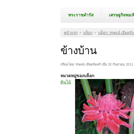
พระราชดำรัส
เศรษฐกิจพอเพ
คุณอยู่ที่นี่
หน้าแรก
»
บล็อก
»
บล็อก วรพจน์ เอียดจัน
ข้างบ้าน
เขียนโดย
วรพจน์ เอียดจันทร์
เมื่อ 20 กันยายน, 2011 
หมวดหมู่ของบล็อก:
ต้นไม้