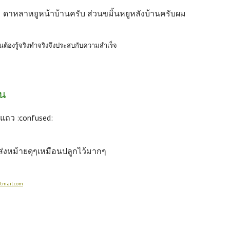
ดาหลาหยูหน้าบ้านครับ ส่วนขมิ้นหยูหลังบ้านครับผม
ต้องรู้จริงทำจริงจึงประสบกับความสำเร็จ
าน
นแถว :confused:
ส่งหม้ายดุๆเหมือนปลูกไว้มากๆ
tmail.com