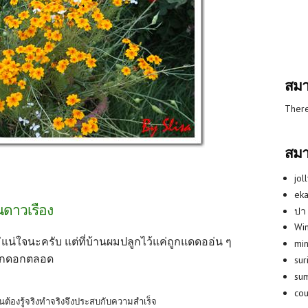
สมา
There
สมา
jol
eka
ณดาวเรือง
ปา
Win
่แน่ใจนะครับ แต่ที่บ้านผมปลูกไว้แค่ถูกแดดออ่น ๆ
min
อกดอกตลอด
su
su
co
ต้องรู้จริงทำจริงจึงประสบกับความสำเร็จ