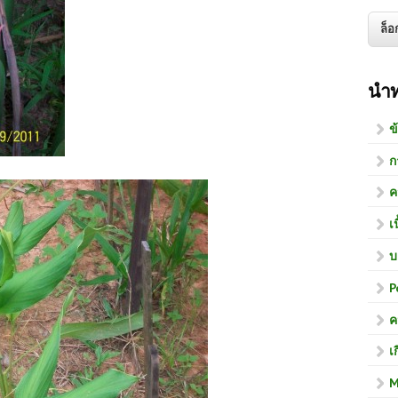
นำ
ข
ก
ค
เ
บ
P
ค
เ
M