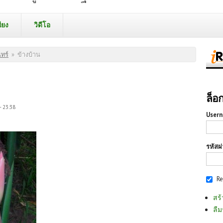
ียง
วิดีโอ
ทร์
»
ข้างบ้าน
ล็อ
- 23:38
Usern
รหัสผ
R
สร้
ลืม