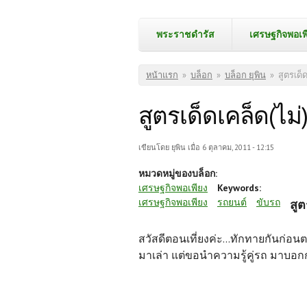
พระราชดำรัส
เศรษฐกิจพอเพ
คุณอยู่ที่นี่
หน้าแรก
»
บล็อก
»
บล็อก ยุพิน
»
สูตรเด็ด
สูตรเด็ดเคล็ด(ไม่
เขียนโดย
ยุพิน
เมื่อ 6 ตุลาคม, 2011 - 12:15
หมวดหมู่ของบล็อก:
เศรษฐกิจพอเพียง
Keywords:
เศรษฐกิจพอเพียง
รถยนต์
ขับรถ
สูต
สวัสดีตอนเที่ยงค่ะ...ทักทายกันก่อน
มาเล่า แต่ขอนำความรู้คู่รถ มาบอกกล่