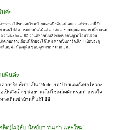
พินค่ะ
ดเดาว่าจะได้รถถอยใหม่ป้ายแดงหนึ่งคันแน่เลยอ่ะ แต่ว่าเวลานี้ยัง
ลย แน่นไปด้วยกระถางต้นไม้แล้วอ่ะค่ะ ... ขอบคุณมากมาย เดี๋ยวแนบ
กข้อความนะคะ ... อิอิ ว่าแต่หากเป็นสิ่งของขออนุญาตโอนไปร่วม
กิดเว็บกลางเดือนนี้ด้วยจะได้ไหม หากเป็นการ์ดเล็ก ๆ เปิดประตู
็มที่เลยค่ะ น้องยุพิน ขอบคุณมาก ๆ เลยนะคะ
สายพินค่ะ
ายจริง พี่เรา..เป็น "Model รถ" ป้ายแดงยังพอไหวกะ
อเป็นสิ่งเล็กๆ น้อยๆ แต่ไม่ใช่เมล็ดผักหรอก!! เกรงใจ
ทางเดินเข้าบ้านก็ไม่มี อิอิ
คล็ด(ไม่)ลับ นักขับฯ รุ่นเก่า และใหม่