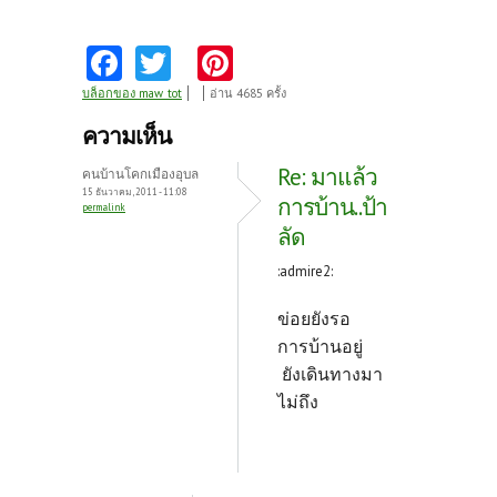
Fa
T
Pi
ce
w
nt
บล็อกของ maw_tot
อ่าน 4685 ครั้ง
b
itt
er
ความเห็น
o
er
es
Re: มาแล้ว
คนบ้านโคกเมืองอุบล
o
t
15 ธันวาคม, 2011 - 11:08
การบ้าน..ป้า
permalink
k
ลัด
:admire2:
ข่อยยังรอ
การบ้านอยู่
ยังเดินทางมา
ไม่ถึง