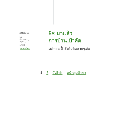
Re: มาแล้ว
auttaya
15
การบ้าน..ป้าลัด
ธันวาคม,
2011 -
14:35
:admire: ป้้าลัดใจดีหลายๆเด้อ
permalink
หน้า
1
2
ถัดไป ›
หน้าสุดท้าย »