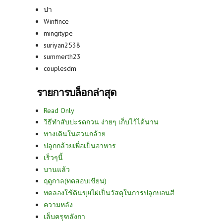
ปา
Winfince
mingitype
suriyan2538
summerth23
couplesdm
รายการบล็อกล่าสุด
Read Only
วิธีทำสับปะรดกวน ง่ายๆ เก็บไว้ได้นาน
ทางเดินในสวนกล้วย
ปลูกกล้วยเพื่อเป็นอาหาร
เร็วๆนี้
บานแล้ว
ฤดูกาล(ทดสอบเขียน)
ทดลองใช้ดินขุยไผ่เป็นวัสดุในการปลูกบอนสี
ความหลัง
เล็บครุฑลังกา