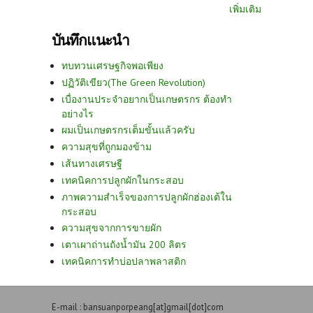
เพิ่มเติม
บันทึกแนะนำ
ทบทวนเศรษฐกิจพอเพียง
ปฏิวัติเขียว(The Green Revolution)
เบื่องานประจำอยากเป็นเกษตรกร ต้องทำ
อย่างไร
ผมเป็นเกษตรกรเต็มขั้นแล้วครับ
ความสุขที่ถูกมองข้าม
เส้นทางเศรษฐี
เทคนิคการปลูกผักในกระสอบ
ภาพความสำเร็จของการปลูกผักฮ่องเต้ใน
กระสอบ
ความสุขจากการขายผัก
เตาเผาถ่านถังน้ำมัน 200 ลิตร
เทคนิคการทำบ่อปลาพลาสติก
E-mail : bansuanporpeang[at]gmail[dot]com