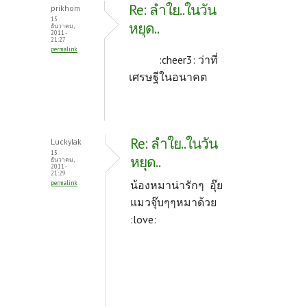
Re: ลำใย..ในวัน
prikhom
15
หยุด..
ธันวาคม,
2011 -
21:27
permalink
:cheer3: ว่าที่
เศรษฐีในอนาคต
Re: ลำใย..ในวัน
Luckylak
15
หยุด..
ธันวาคม,
2011 -
21:29
น้องหมาน่ารักๆ อุ๊ย
permalink
แมวจุ๊บๆๆหมาด้วย
:love: