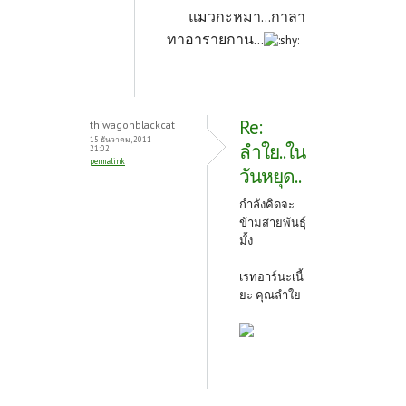
แมวกะหมา...กาลา
ทาอารายกาน...
Re:
thiwagonblackcat
15 ธันวาคม, 2011 -
ลำใย..ใน
21:02
permalink
วันหยุด..
กำลังคิดจะ
ข้ามสายพันธุ์
มั้ง
เรทอาร์นะเนี้
ยะ คุณลำใย