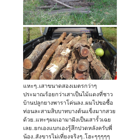
แหะๆ..เสาขนาดสองเมตรกว่าๆ
ประมาณร้อยกว่าเสาเป็นไม้แดงที่ชาว
บ้านปลูกยางพาราโค่นลง..ผมไปขอซื้อ
ท่อนละสามสิบบาทบางต้นแข็งมากสวย
ด้วย..แหะๆผมเอามาฝังเป็นเสารั้วเฉย
เลย..ยกเองแบกเองรู้สึกปวดหลังครับพี่
น้อง..สังขารไม่เที่ยงจริงๆ..โฮะๆๆๆๆๆ