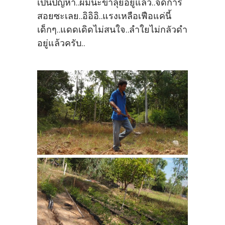
เป็นปัญหา..ผมนะขาลุยอยู่แล้ว..จัดการ
สอยซะเลย..อิอิอิ..แรงเหลือเฟือแค่นี้
เด็กๆ..แดดเดิดไม่สนใจ..ลำใยไม่กลัวดำ
อยู่แล้วครับ..