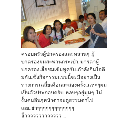
ครอบครัวผู้ปกครองและหลานๆ..ผู้
ปกครองผมสะพานกระเป๋า..มารดาผู้
ปกครองเสื้อชมเข้มพูครับ..กำลังกินไอติ
มกัน..ซึ่งกิจกรรมแบบนี้จะมีอย่างเป็น
ทางการเฉลี่ยเดือนละสองครั้ง..แหะๆผม
เป็นตัวประกอบครับ..หลบๆอยู่มุมๆ..ไม่
งั้นคนอื่นๆหน้าตาจะดูธรรมดาไป
เลย..ฮ่าๆๆๆๆๆๆๆๆๆๆๆๆๆ
ฮิ้ววววววววววววว....