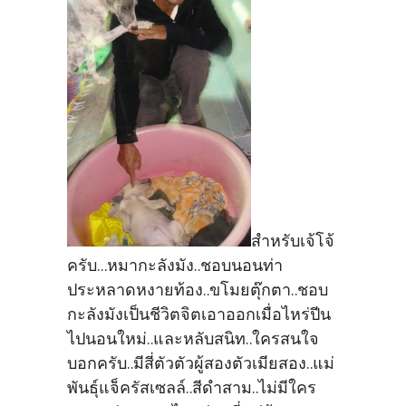
สำหรับเจ้โจ้
ครับ...หมากะลังมัง..ชอบนอนท่า
ประหลาดหงายท้อง..ขโมยตุ๊กตา..ชอบ
กะลังมังเป็นชีวิตจิตเอาออกเมื่อไหร่ปีน
ไปนอนใหม่..และหลับสนิท..ใครสนใจ
บอกครับ..มีสี่ตัวตัวผู้สองตัวเมียสอง..แม่
พันธุ์แจ็ครัสเซลล์..สีดำสาม..ไม่มีใคร