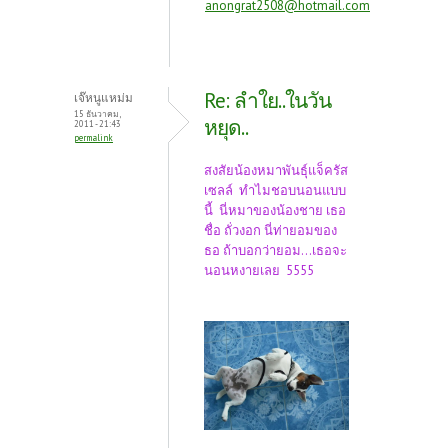
anongrat2508@hotmail.com
Re: ลำใย..ในวัน
เจ๊หนูแหม่ม
15 ธันวาคม,
หยุด..
2011 - 21:43
permalink
สงสัยน้องหมาพันธุ์แจ็ครัส
เซลล์ ทำไมชอบนอนแบบ
นี้ นี่หมาของน้องชาย เธอ
ชื่อ ถั่วงอก นี่ท่ายอมของ
ธอ ถ้าบอกว่ายอม...เธอจะ
นอนหงายเลย 5555