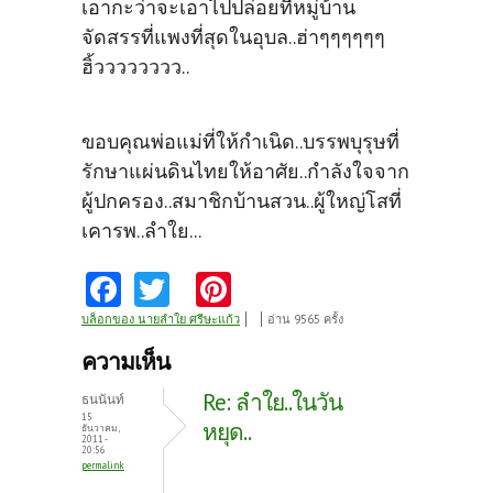
เอากะว่าจะเอาไปปล่อยที่หมู่บ้าน
จัดสรรที่แพงที่สุดในอุบล..ฮ่าๆๆๆๆๆๆ
ฮิ้วววววววว..
ขอบคุณพ่อแม่ที่ให้กำเนิด..บรรพบุรุษที่
รักษาแผ่นดินไทยให้อาศัย..กำลังใจจาก
ผู้ปกครอง..สมาชิกบ้านสวน..ผู้ใหญ่โสที่
เคารพ..ลำใย...
Fa
T
Pi
ce
w
nt
บล็อกของ นายลำใย ศรีษะแก้ว
อ่าน 9565 ครั้ง
b
itt
er
ความเห็น
o
er
es
Re: ลำใย..ในวัน
ธนนันท์
o
t
15
หยุด..
ธันวาคม,
2011 -
k
20:56
permalink