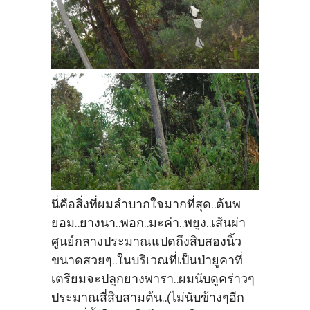
นี่คือสิ่งที่ผมลำบากใจมากที่สุด..ต้นพ
ยอม..ยางนา..พอก..มะค่า..พยูง..เส้นผ่า
ศูนย์กลางประมาณแปดถึงสิบสองนิ้ว
ขนาดสวยๆ..ในบริเวณที่เป็นป่ายูคาที่
เตรียมจะปลูกยางพารา..ผมนับดูคร่าวๆ
ประมาณสี่สิบสามต้น..(ไม่นับข้างๆอีก