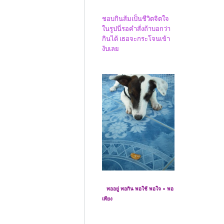
ชอบกินส้มเป็นชีวิตจิตใจ
ในรูปนี่รอคำสั่งถ้าบอกว่า
กินได้ เธอจะกระโจนเข้า
งับเลย
พออยู่ พอกิน พอใช้ พอใจ = พอ
เพียง