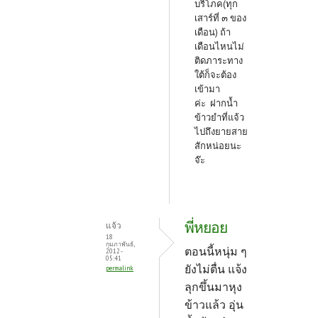
บริโภค(ทุก
เสาร์ที่ ๓ ของ
เดือน) ถ้า
เดือนไหนไม่
ติดภาระทาง
ใต้ก็จะต้อง
เข้ามา
ค่ะ
ฝากน้ำ
ข้าวยำที่แจ้ว
ไปถึงยายสาย
สักหน่อยนะ
จ๊ะ
พี่หยอย
แจ้ว
18
กุมภาพันธ์,
ตอนนี้หนุ่ม ๆ
2012 -
05:41
ยังไม่ตื่น แจ้ง
permalink
ลุกขึ้นมาหุง
ข้าวแล้ว อุ่น