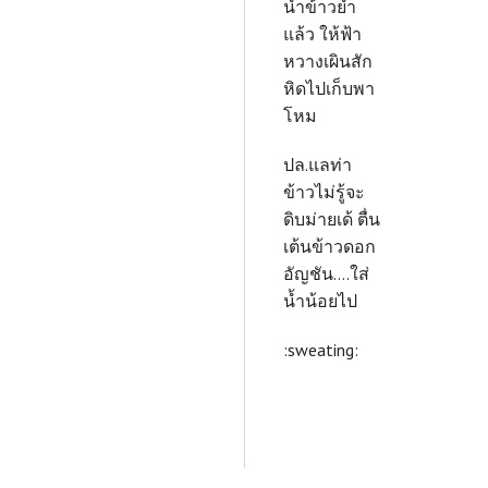
น้ำข้าวยำ
แล้ว ให้ฟ้า
หวางเผินสัก
หิดไปเก็บพา
โหม
ปล.แลท่า
ข้าวไม่รู้จะ
ดิบม่ายเด้ ตื่น
เต้นข้าวดอก
อัญชัน....ใส่
น้ำน้อยไป
:sweating: