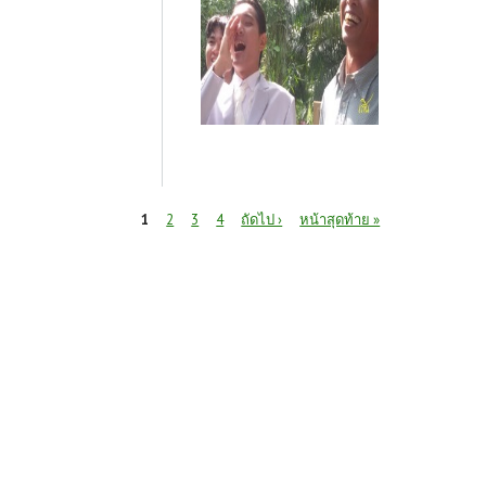
หน้า
1
2
3
4
ถัดไป ›
หน้าสุดท้าย »