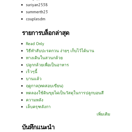
suriyan2538
summerth23
couplesdm
รายการบล็อกล่าสุด
Read Only
วิธีทำสับปะรดกวน ง่ายๆ เก็บไว้ได้นาน
ทางเดินในสวนกล้วย
ปลูกกล้วยเพื่อเป็นอาหาร
เร็วๆนี้
บานแล้ว
ฤดูกาล(ทดสอบเขียน)
ทดลองใช้ดินขุยไผ่เป็นวัสดุในการปลูกบอนสี
ความหลัง
เล็บครุฑลังกา
เพิ่มเติม
บันทึกแนะนำ