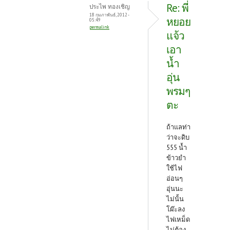
Re: พี่
ประไพ ทองเชิญ
18 กุมภาพันธ์, 2012 -
หยอย
05:49
permalink
แจ้ว
เอา
น้ำ
อุ่น
พรมๆ
ตะ
ถ้าแลท่า
ว่าจะดิบ
555 น้ำ
ข้าวยำ
ใช้ไฟ
อ่อนๆ
อุ่นนะ
ไม่นั้น
โผ๊ะลง
ไฟเหม็ด
ไม่ต้อง