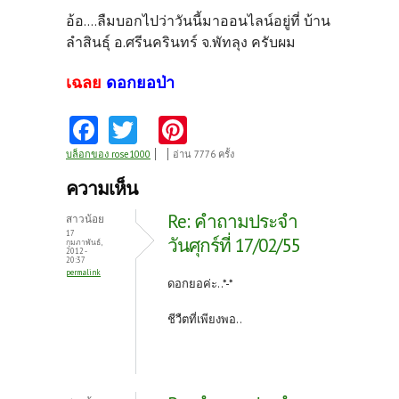
อ้อ....ลืมบอกไปว่าวันนี้มาออนไลน์อยู่ที่ บ้าน
ลำสินธุ์ อ.ศรีนครินทร์ จ.พัทลุง ครับผม
เฉลย
ดอกยอป่า
Fa
T
Pi
ce
w
nt
บล็อกของ rose1000
อ่าน 7776 ครั้ง
b
itt
er
ความเห็น
o
er
es
Re: คำถามประจำ
สาวน้อย
o
t
17
วันศุกร์ที่ 17/02/55
กุมภาพันธ์,
2012 -
k
20:37
permalink
ดอกยอค่ะ..*-*
ชีวืตที่เพียงพอ..