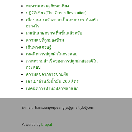
ทบทวนเศรษฐกิจพอเพียง
ปฏิวัติเขียว(The Green Revolution)
เบื่องานประจำอยากเป็นเกษตรกร ต้องทำ
อย่างไร
ผมเป็นเกษตรกรเต็มขั้นแล้วครับ
ความสุขที่ถูกมองข้าม
เส้นทางเศรษฐี
เทคนิคการปลูกผักในกระสอบ
ภาพความสำเร็จของการปลูกผักฮ่องเต้ใน
กระสอบ
ความสุขจากการขายผัก
เตาเผาถ่านถังน้ำมัน 200 ลิตร
เทคนิคการทำบ่อปลาพลาสติก
E-mail : bansuanporpeang[at]gmail[dot]com
Powered by
Drupal