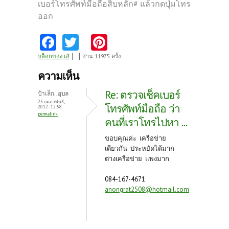
เบอร์โทรศัพท์มือถือสิบหลัก# แล้วกดปุ่มโทร
ออก
Fa
T
Pi
ce
w
nt
บล็อกของ เอ้
อ่าน 11975 ครั้ง
b
itt
er
ความเห็น
o
er
es
Re: ตรวจเช็คเบอร์
ป้าเล็ก..อุบล
o
t
25 กุมภาพันธ์,
โทรศัพท์มือถือ ว่า
2012 - 12:58
permalink
k
คนที่เราโทรไปหา ...
ขอบคุณค่ะ เครือข่าย
เดียวกัน ประหยัดได้มาก
ต่างเครือข่าย แพงมาก
084-167-4671
anongrat2508@hotmail.com