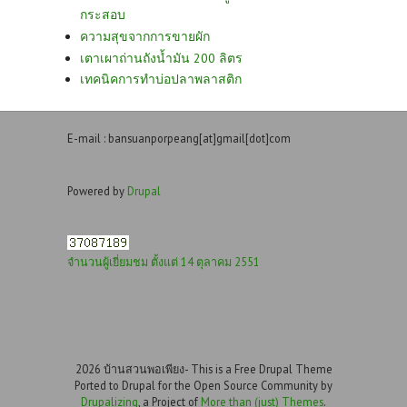
กระสอบ
ความสุขจากการขายผัก
เตาเผาถ่านถังน้ำมัน 200 ลิตร
เทคนิคการทำบ่อปลาพลาสติก
E-mail : bansuanporpeang[at]gmail[dot]com
Powered by
Drupal
จำนวนผู้เยี่ยมชม ตั้งแต่ 14 ตุลาคม 2551
2026 บ้านสวนพอเพียง- This is a Free Drupal Theme
Ported to Drupal for the Open Source Community by
Drupalizing
, a Project of
More than (just) Themes
.