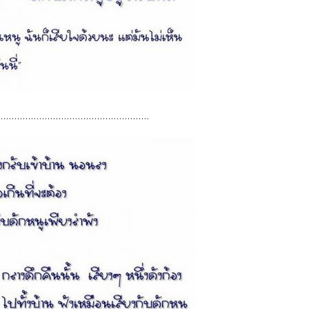
......................................................