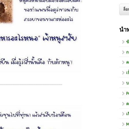
นำ
ข
ก
ค
เ
บ
......................................................
P
ค
เ
M