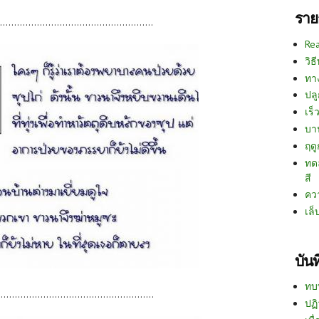
ราย
......................................................
Re
วิธ
ทา
ปลู
เร็ว
บา
ฤด
ทด
สี
คว
เล็
บัน
ทบ
......................................................
ปฏิ