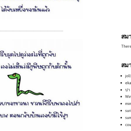
......................................................
สมา
There
สมา
jol
eka
ปา
Win
min
su
su
co