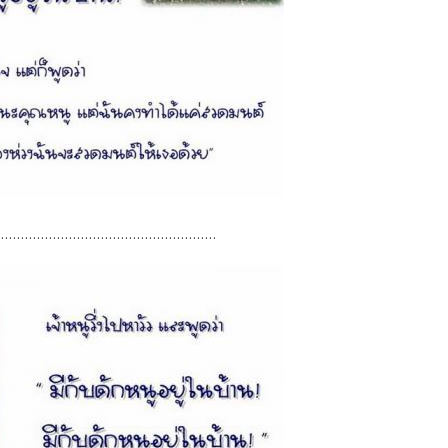
......................................................