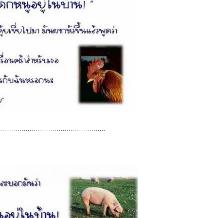
......................................................