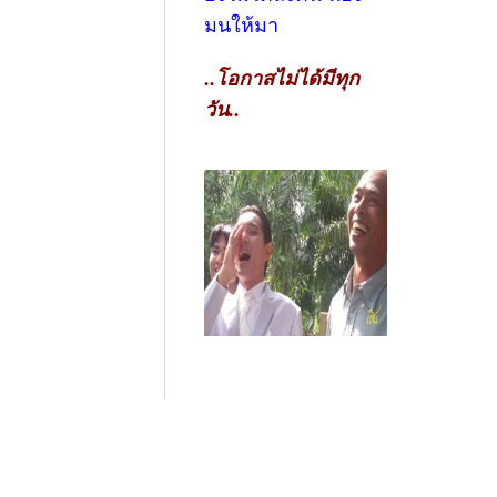
มนให้มา
..โอกาสไม่ได้มีทุก
วัน..