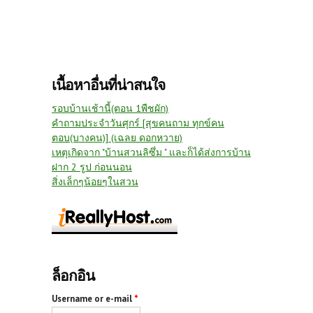
เนื้อหาอื่นที่น่าสนใจ
รอบบ้านเช้านี้(ตอน 1พืชผัก)
คำถามประจำวันศุกร์ [สุขคนถาม ทุกข์คน
ตอบ(บางคน)] (เฉลย ดอกหวาย)
เหตุเกิดจาก "บ้านสวนลิซึ่ม " และก็ได้ส่งการบ้าน
ฝาก 2 รูป ก่อนนอน
สิ่งเล็กๆน้อยๆในสวน
ล็อกอิน
Username or e-mail
*