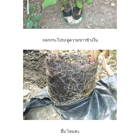
ถลกกระโปรง ดูความขาวข้างใน
อึ๋ม ไหมค่ะ