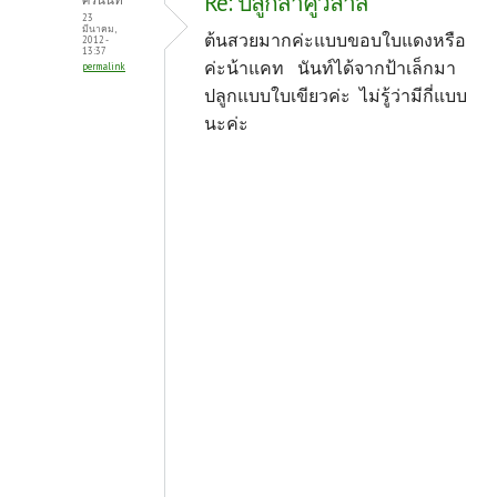
Re: ปลูกสาคูวิลาส
23
มีนาคม,
ต้นสวยมากค่ะแบบขอบใบแดงหรือ
2012 -
13:37
ค่ะน้าแคท นันท์ได้จากป้าเล็กมา
permalink
ปลูกแบบใบเขียวค่ะ ไม่รู้ว่ามีกี่แบบ
นะค่ะ