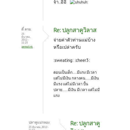
จ้า..อิอิ
Re: ปลูกสาคูวิลาส
ตี๋ ครม.
23
มีนาคม,
จ่ายค่าตัวท่านแม่บ้าง
2012 -
11:25
หรือเปล่าครับ
permalink
:sweating: :cheer3:
ตอนเป็นเด็ก....มีแรง มีเวลา
แต่ไม่มีเงิน กลางคน.....มีเงิน
มีแรง แต่ไม่มีเวลา ปั้น
ปลาย.....มีเงิน มีเวลา แต่ไม่มี
แรง
Re: ปลูกสาคู
ปลาทูแม่กลอง
23 มีนาคม, 2012 -
11:32