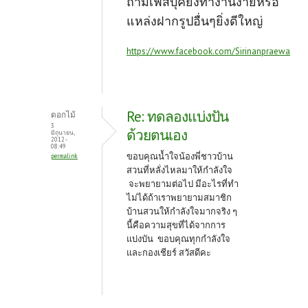
ถ้ามีเฟสบุ๊คยิ่งทำงานง่ายหรือ
แหล่งฝากรูปอื่นๆยิ่งดีใหญ่
https://www.facebook.com/Sirinanpraewa
Re: ทดลองแบ่งปัน
ดอกไม้
3
ด้วยตนเอง
มิถุนายน,
2012 -
08:49
ขอบคุณน้ำใจน้องพี่ชาวบ้าน
permalink
สวนที่หลั่งไหลมาให้กำลังใจ
จะพยายามต่อไป มีอะไรที่ทำ
ไม่ได้ถ้าเราพยายามสมาชิก
บ้านสวนให้กำลังใจมากจริง ๆ
นี้คือความสุขที่ได้จากการ
แบ่งบัน ขอบคุณทุกกำลังใจ
และกองเชียร์ สวัสดีคะ