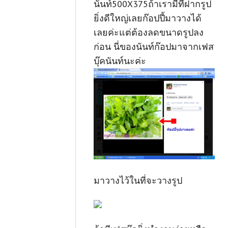
นันท์500X375ถ้าเรามีที่ฝากรูป
ยิ่งดีใหญ่เลยก๊อปปี้มาวางได้
เลยค่ะแต่ต้องลดขนาดรูปลง
ก่อน นี่ของนันท์ก๊อปมาจากเฟส
บุ๊คนันท์นะค่ะ
มาวางไว้ในที่จะวางรูป