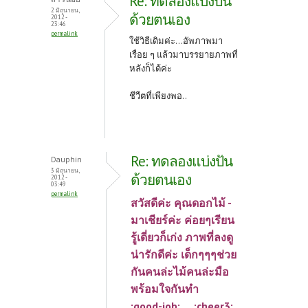
Re: ทดลองแบ่งปัน
2 มิถุนายน,
ด้วยตนเอง
2012 -
23:46
permalink
ใช้วิธีเดิมค่ะ...อัพภาพมา
เรื่อย ๆ แล้วมาบรรยายภาพที่
หลังก็ได้ค่ะ
ชีวืตที่เพียงพอ..
Re: ทดลองแบ่งปัน
Dauphin
3 มิถุนายน,
ด้วยตนเอง
2012 -
03:49
permalink
สวัสดีค่ะ คุณดอกไม้ -
มาเชียร์ค่ะ ค่อยๆเรียน
รู้เดี่ยวก็เก่ง ภาพที่ลงดู
น่ารักดีค่ะ เด็กๆๆๆช่วย
กันคนล่ะไม้คนล่ะมือ
พร้อมใจกันทำ
:good-job: :cheer3: