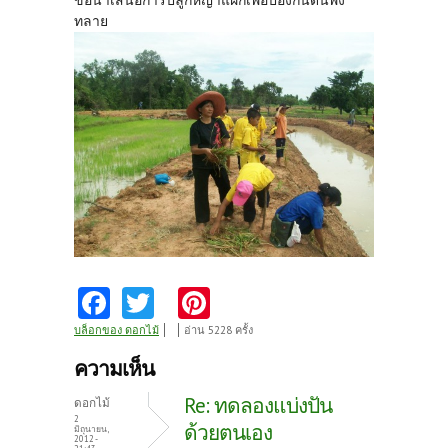
ขอนำเสนอการปลูกหญ้าแฝกเพื้อป้องกันดินพัง
ทลาย
Fa
T
Pi
ce
w
nt
บล็อกของ ดอกไม้
อ่าน 5228 ครั้ง
b
itt
er
ความเห็น
o
er
es
Re: ทดลองแบ่งปัน
ดอกไม้
o
t
2
ด้วยตนเอง
มิถุนายน,
2012 -