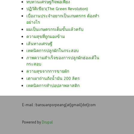
ทบทวนเศรษฐกิจพอเพียง
ปฏิวัติเขียว(The Green Revolution)
เบื่องานประจำอยากเป็นเกษตรกร ต้องทำ
อย่างไร
ผมเป็นเกษตรกรเต็มขั้นแล้วครับ
ความสุขที่ถูกมองข้าม
เส้นทางเศรษฐี
เทคนิคการปลูกผักในกระสอบ
ภาพความสำเร็จของการปลูกผักฮ่องเต้ใน
กระสอบ
ความสุขจากการขายผัก
เตาเผาถ่านถังน้ำมัน 200 ลิตร
เทคนิคการทำบ่อปลาพลาสติก
E-mail : bansuanporpeang[at]gmail[dot]com
Powered by
Drupal