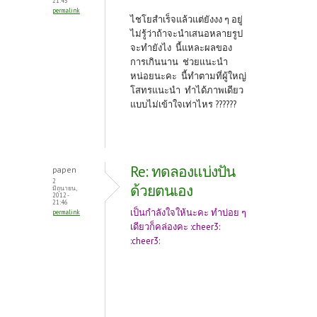
k
21:43
permalink
ไชโยสำเร็จแล้วแต่ยังงง ๆ อยู่
ไม่รู้ว่าถ้าจะนำเสนอหลายรูป
จะทำยังไง นี้แหละผลของ
การเกินนาน ช่วยแนะนำ
หน่อยนะคะ นี้ทำตามที่ผู้ใหญ่
โสทรแนะนำ ทำได้ภาพเดียว
แบบไม่เข้าใจเท่าไหร ??????
Re: ทดลองแบ่งปัน
papen
2
ด้วยตนเอง
มิถุนายน,
2012 -
21:46
เป็นกำลังใจให้นะคะ ทำบ่อย ๆ
permalink
เดียวก็คล่องคะ :cheer3:
:cheer3: