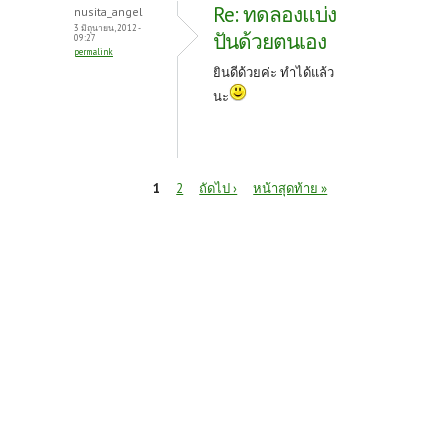
Re: ทดลองแบ่ง
nusita_angel
3 มิถุนายน, 2012 -
ปันด้วยตนเอง
09:27
permalink
ยินดีด้วยค่ะ ทำได้แล้ว
นะ
หน้า
1
2
ถัดไป ›
หน้าสุดท้าย »