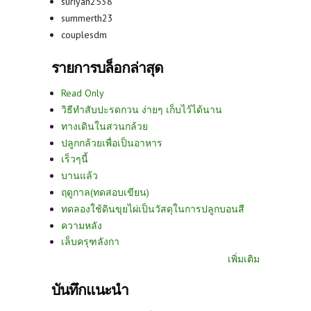
suriyan2538
summerth23
couplesdm
รายการบล็อกล่าสุด
Read Only
วิธีทำสับปะรดกวน ง่ายๆ เก็บไว้ได้นาน
ทางเดินในสวนกล้วย
ปลูกกล้วยเพื่อเป็นอาหาร
เร็วๆนี้
บานแล้ว
ฤดูกาล(ทดสอบเขียน)
ทดลองใช้ดินขุยไผ่เป็นวัสดุในการปลูกบอนสี
ความหลัง
เล็บครุฑลังกา
เพิ่มเติม
บันทึกแนะนำ