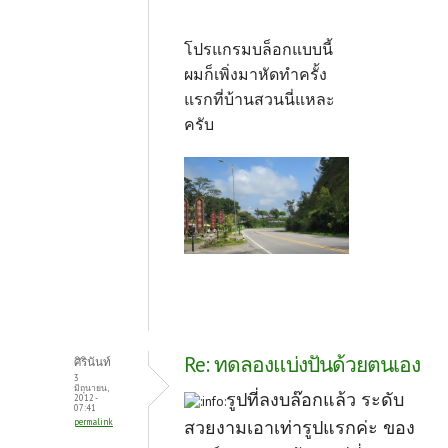
โปรแกรมบล็อกแบบนี้
ผมก็เพิ่งมาหัดทำครั้ง
แรกที่บ้านสวนนี่แหละ
ครับ
Re: ทดลองแบ่งปันด้วยตนเอง
ศิรินันท์
3
มิถุนายน,
รูปที่ลงบล๊อกแล้ว ระดับ
2012 -
07:41
permalink
สวยงามเอาเท่ารูปแรกค่ะ ของ