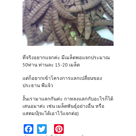
ที่จริงอยากแจกค่ะ มีเมล็ดพอแจกประมาณ
50ท่าน ท่านละ 15-20 เมล็ด
แต่ก็อยากเข้าโครงการแลกเปลี่ยนของ
ประธาน พีแจ้ว
งั้นเรามาแลกกันค่ะ กาหลงแลกกับอะไรก็ได้
เสนอมาค่ะ เช่น เมล็ดพันธุ์อย่างอื่น หรือ
แสตมป์(จะได้เอาไว้แจกต่อ)
Fa
T
Pi