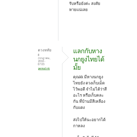
รับหรือยังค่ะ สงสัย
หายแน่เลย
แลกกับหาง
ดวงหทัย
8
นกยูงไทยได้
กรกฎาคม,
2010 -
07:03
มั้ย
permalink
คุณkk มีหางนกยูง
ไทยยัง ดวงเก็บเม็ด
ไว้พอดี จำไม่ได้ว่าสี
อะไร หรือเก็บคละ
กัน ที่บ้านมีสีเหลือง
กับแดง
ส่งไปให้นะอยากได้
กาหลง