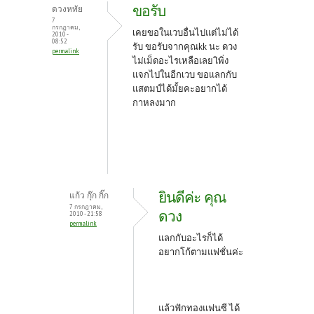
ขอรับ
ดวงหทัย
7
กรกฎาคม,
เคยขอในเวบอื่นไปแต่ไม่ได้
2010 -
08:52
รับ ขอรับจากคุณkk นะ ดวง
permalink
ไม่เม็ดอะไรเหลือเลย เิพิ่ง
แจกไปในอีกเวบ ขอแลกกับ
แสตมป์ได้มั้ยคะอยากได้
กาหลงมาก
ยินดีค่ะ คุณ
แก้ว กุ๊ก กิ๊ก
7 กรกฎาคม,
ดวง
2010 - 21:58
permalink
แลกกับอะไรก็ได้
อยากโก้ตามแฟชั่นค่ะ
แล้วฟักทองแฟนซี ได้