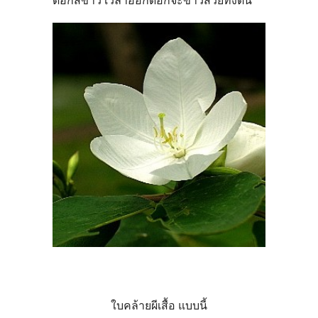
ดอกสีขาว เวลาออกดอกจะขาวสวยทั้งต้น
ใบคล้ายผีเสื้อ แบบนี้