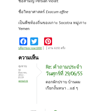
ชื่อสามัญ Persian Violet
ชื่อวิทยาศาสตร์
Exacum affine
เป็นพืชท้องถิ่นของเกาะ Socotra หมู่เกาะ
Yemen
Fa
T
Pi
ce
w
nt
บล็อกของ rose1000
อ่าน 6192 ครั้ง
b
itt
er
ความเห็น
o
er
es
Re: คำถามประจำ
ลุงจวบ
o
t
30
วันศุกร์ที่ 29/06/55
มิถุนายน,
2012 -
k
05:59
ดอกผักปราบ บ้านผม
permalink
เรียกงั้นหนา ...แฮ่ ๆ