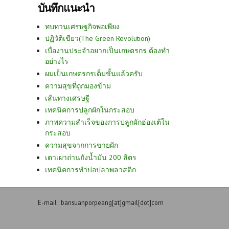
บันทึกแนะนำ
ทบทวนเศรษฐกิจพอเพียง
ปฏิวัติเขียว(The Green Revolution)
เบื่องานประจำอยากเป็นเกษตรกร ต้องทำ
อย่างไร
ผมเป็นเกษตรกรเต็มขั้นแล้วครับ
ความสุขที่ถูกมองข้าม
เส้นทางเศรษฐี
เทคนิคการปลูกผักในกระสอบ
ภาพความสำเร็จของการปลูกผักฮ่องเต้ใน
กระสอบ
ความสุขจากการขายผัก
เตาเผาถ่านถังน้ำมัน 200 ลิตร
เทคนิคการทำบ่อปลาพลาสติก
E-mail : bansuanporpeang[at]gmail[dot]com