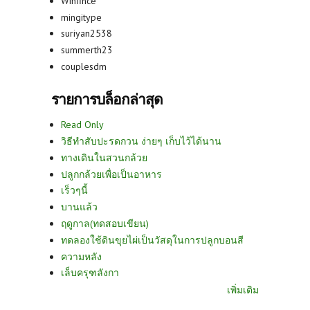
Winfince
mingitype
suriyan2538
summerth23
couplesdm
รายการบล็อกล่าสุด
Read Only
วิธีทำสับปะรดกวน ง่ายๆ เก็บไว้ได้นาน
ทางเดินในสวนกล้วย
ปลูกกล้วยเพื่อเป็นอาหาร
เร็วๆนี้
บานแล้ว
ฤดูกาล(ทดสอบเขียน)
ทดลองใช้ดินขุยไผ่เป็นวัสดุในการปลูกบอนสี
ความหลัง
เล็บครุฑลังกา
เพิ่มเติม