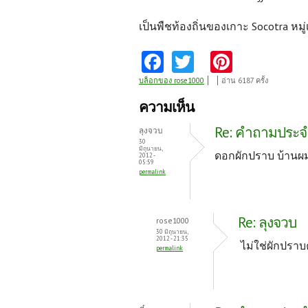
เป็นพืชท้องถิ่นของเกาะ Socotra หมู
Fa
T
Pi
ce
w
nt
บล็อกของ rose1000
อ่าน 6187 ครั้ง
b
itt
er
ความเห็น
o
er
es
Re: คำถามประจำว
ลุงจวบ
o
t
30
มิถุนายน,
ดอกผักปราบ บ้านผมเร
2012 -
k
05:59
permalink
Re: ลุงจวบ
rose1000
30 มิถุนายน,
2012 - 21:35
ไม่ใช่ผักปราบ
permalink