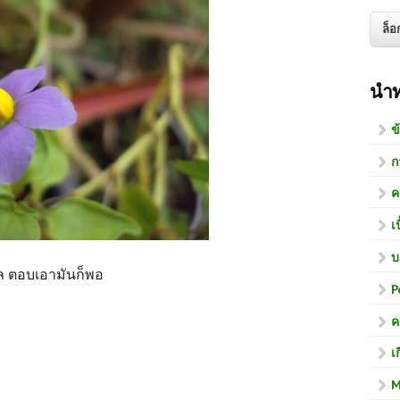
นำ
ข
ก
ค
เ
บ
ล ตอบเอามันก็พอ
P
ค
เ
M