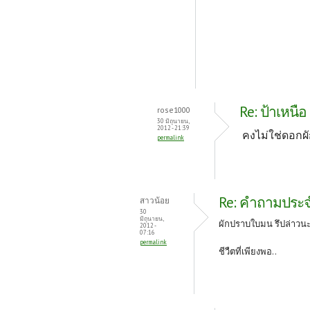
Re: ป้าเหนือ
rose1000
30 มิถุนายน,
2012 - 21:39
คงไม่ใช่ดอกผั
permalink
Re: คำถามประจำว
สาวน้อย
30
มิถุนายน,
ผักปราบใบมน รึปล่าวนะ.
2012 -
07:16
permalink
ชีวืตที่เพียงพอ..