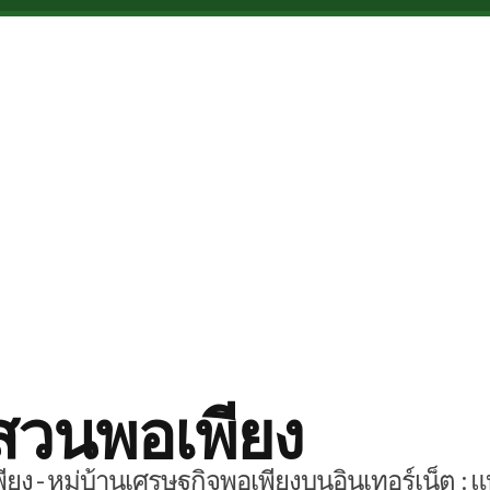
สวนพอเพียง
ยง - หมู่บ้านเศรษฐกิจพอเพียงบนอินเทอร์เน็ต : แ