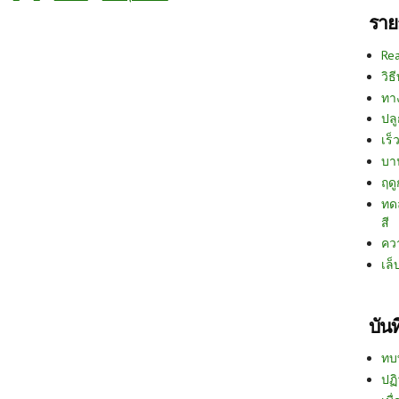
ราย
Re
วิธ
ทา
ปลู
เร็ว
บา
ฤด
ทด
สี
คว
เล็
บัน
ทบ
ปฏิ