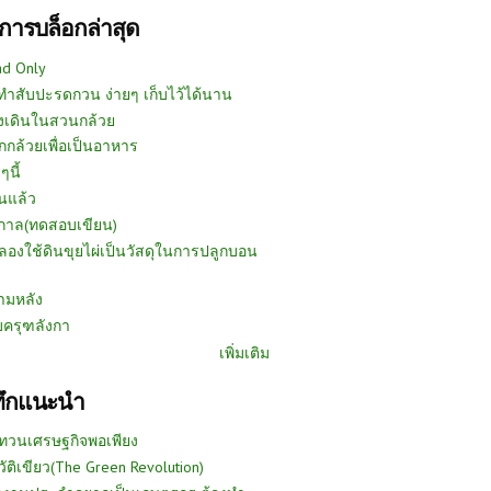
การบล็อกล่าสุด
ad Only
ีทำสับปะรดกวน ง่ายๆ เก็บไว้ได้นาน
งเดินในสวนกล้วย
กกล้วยเพื่อเป็นอาหาร
ๆนี้
นแล้ว
ูกาล(ทดสอบเขียน)
ลองใช้ดินขุยไผ่เป็นวัสดุในการปลูกบอน
ามหลัง
บครุฑลังกา
เพิ่มเติม
ทึกแนะนำ
ทวนเศรษฐกิจพอเพียง
วัติเขียว(The Green Revolution)