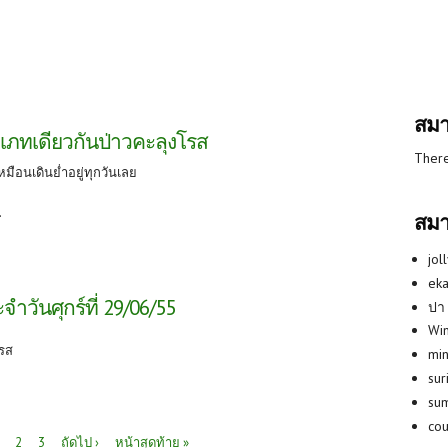
สมา
เภทเดียวกันป่าวคะลุงโรส
There
เหมือนเดินย่ำอยู่ทุกวันเลย
.
สมา
jol
eka
ำวันศุกร์ที่ 29/06/55
ปา
Win
โรส
min
su
su
co
2
3
ถัดไป ›
หน้าสุดท้าย »