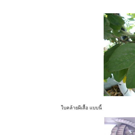
ใบคล้ายผีเสื้อ แบบนี้