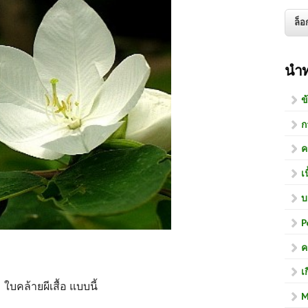
นำ
ข
ก
ค
เ
บ
P
ค
เ
ใบคล้ายผีเสื้อ แบบนี้
M