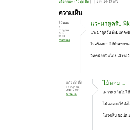
ce
w
nt
บล็อกของ แก้ว กุ๊ก กิ๊ก
อ่าน 14483 ครั้ง
b
itt
er
ความเห็น
o
er
es
แวะมาดูครับ พี่k
ไม้หอม
o
t
7
กรกฎาคม,
แวะมาดูครับ พี่kk แต่คงยั
2010 -
k
08:38
permalink
ใจจริงอยากได้ต้นเพกาค
วิหคน้อยบินไกล เฝ้ารอวั
ไม้หอม....
แก้ว กุ๊ก กิ๊ก
7 กรกฎาคม,
2010 - 22:04
เพกาคงเก็บไม่ได
permalink
ไม้หอมจะให้ส่ง
ในวงเล็บ ขอเป็