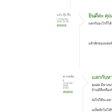
ยินดีค่ะ ค
แก้ว กุ๊ก กิ๊ก
7 กรกฎาคม,
2010 - 21:58
แลกกับอะไรก็ได้
permalink
แล้วฟักทองแฟนซี
แลกกับหา
ดวงหทัย
8
กรกฎาคม,
คุณkk มีหางนกย
2010 -
07:03
บ้านมีสีเหลือง
permalink
ส่งไปให้นะอย
เมล็ดฟักไม่ได้