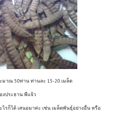
ระมาณ 50ท่าน ท่านละ 15-20 เมล็ด
องประธาน พีแจ้ว
ก็ได้ เสนอมาค่ะ เช่น เมล็ดพันธุ์อย่างอื่น หรือ