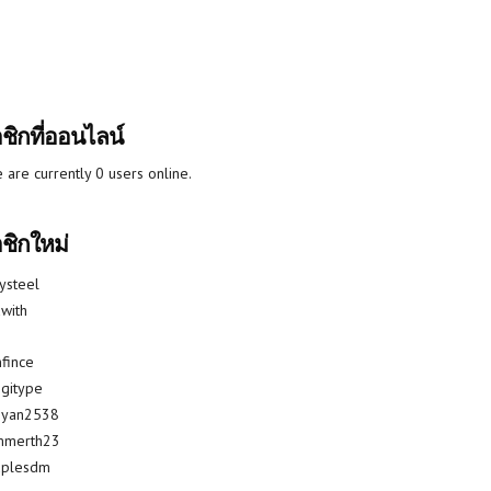
ชิกที่ออนไลน์
 are currently 0 users online.
ชิกใหม่
lysteel
with
fince
gitype
riyan2538
mmerth23
uplesdm