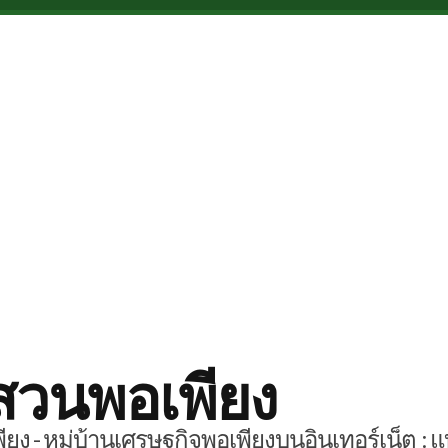
สวนพอเพียง
ยง - หมู่บ้านเศรษฐกิจพอเพียงบนอินเทอร์เน็ต : แ