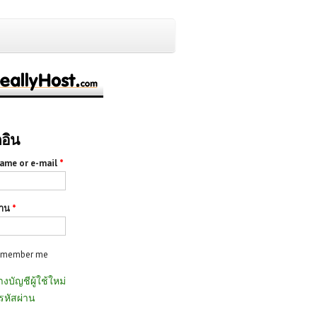
กอิน
ame or e-mail
*
่าน
*
emember me
างบัญชีผู้ใช้ใหม่
รหัสผ่าน