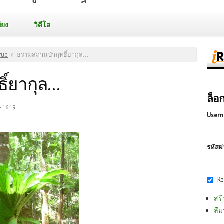
ียง
วิดีโอ
rue
»
ธรรมสถานป่าฤทธิ์ยากุล...
ยากุล...
ล็อ
- 16:19
Usern
รหัสผ
R
สร้
ลืม