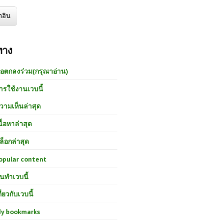
ทาง
้อตกลงร่วม(กรุณาอ่าน)
ารใช้งานเวบนี้
วามเห็นล่าสุด
นื้อหาล่าสุด
ล็อกล่าสุด
opular content
นทำเวบนี้
กี่ยวกับเวบนี้
y bookmarks