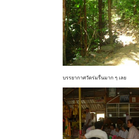
บรรยากาศวัดร่มรื่นมาก ๆ เลย