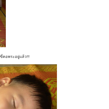
่คอพระอยู่แล้ว!!!