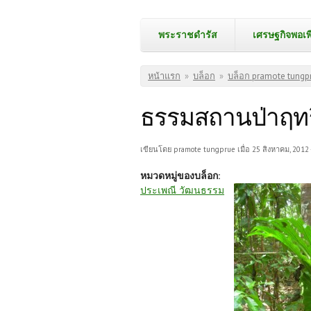
พระราชดำรัส
เศรษฐกิจพอเพ
คุณอยู่ที่นี่
หน้าแรก
»
บล็อก
»
บล็อก pramote tungp
ธรรมสถานป่าฤทธิ์
เขียนโดย
pramote tungprue
เมื่อ 25 สิงหาคม, 2012 
หมวดหมู่ของบล็อก:
ประเพณี วัฒนธรรม