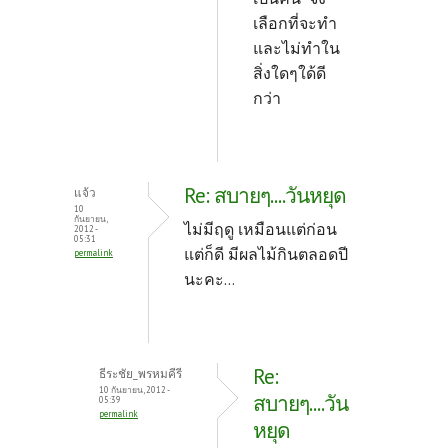
เลือกที่จะทำ
และไม่ทำใน
สิ่งใดๆใด้ดี
กว่า
Re: สบายๆ....วันหยุด
แจ้ว
10
กันยายน,
ไม่มีฤดู เหมือนแต่ก่อน
2012 -
05:31
แต่ก็ดี มีผลไม้กินตลอดปี
permalink
นะคะ...
Re:
ธีระชัย_พรหมคีรี
10 กันยายน, 2012 -
สบายๆ....วัน
05:39
permalink
หยุด