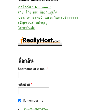
ฮัลโลวีน " Halloween "
เกี่ยมโก้ย ขนมท้องถิ่นภูเก็ต
ประกวดกระทงบ้านสวนกันนะจร๊าาาาาา
เชิญชวนร่วมทำบุญ
ไปวัดกันค่ะ
ล็อกอิน
Username or e-mail
*
รหัสผ่าน
*
Remember me
สร้างบัญชีผู้ใช้ใหม่