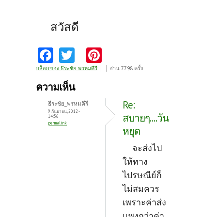
สวัสดี
Fa
T
Pi
ce
w
nt
บล็อกของ ธีระชัย_พรหมคีรี
อ่าน 7798 ครั้ง
b
itt
er
ความเห็น
o
er
es
Re:
ธีระชัย_พรหมคีรี
o
t
9 กันยายน, 2012 -
สบายๆ....วัน
14:56
permalink
k
หยุด
จะส่งไป
ให้ทาง
ไปรษณีย์ก็
ไม่สมควร
เพราะค่าส่ง
แพงกว่าค่า