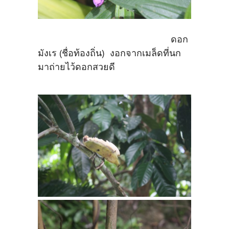
ดอก
มังเร (ชื่อท้องถิ่น) งอกจากเมล็ดที่นก
มาถ่ายไว้ดอกสวยดี