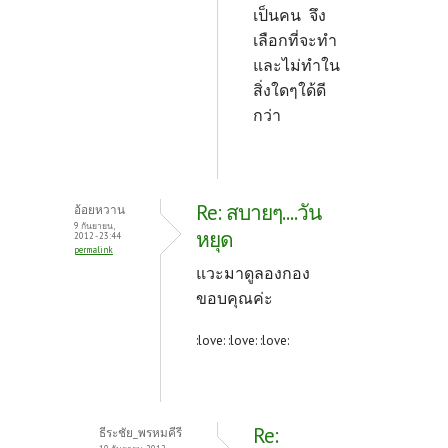
เป็นคน จึง
เลือกที่จะทำ
และไม่ทำใน
สิ่งใดๆใด้ดี
กว่า
Re: สบายๆ....วัน
อ้อยหวาน
9 กันยายน,
หยุด
2012 - 23:44
permalink
แวะมาดูลองกอง
ขอบคุณค่ะ
:love: :love: :love:
Re:
ธีระชัย_พรหมคีรี