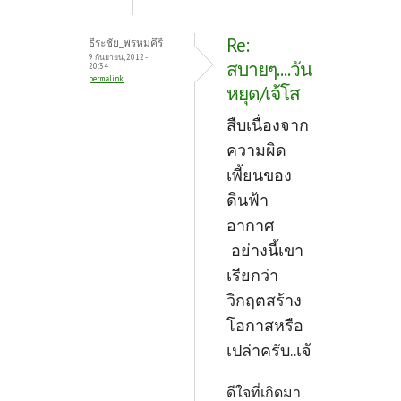
Re:
ธีระชัย_พรหมคีรี
9 กันยายน, 2012 -
สบายๆ....วัน
20:34
permalink
หยุด/เจ้โส
สืบเนื่องจาก
ความผิด
เพี้ยนของ
ดินฟ้า
อากาศ
อย่างนี้เขา
เรียกว่า
วิกฤตสร้าง
โอกาสหรือ
เปล่าครับ..เจ้
ดีใจที่เกิดมา