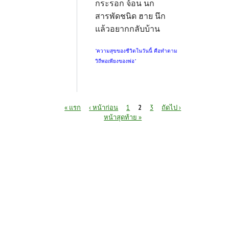
กระรอก จ้อน นก
สารพัดชนิด ฮาย นึก
แล้วอยากกลับบ้าน
"ความสุขของชีวิตในวันนี้ คือทำตาม
วิถีพอเพียงของพ่อ"
หน้า
« แรก
‹ หน้าก่อน
1
2
3
ถัดไป ›
หน้าสุดท้าย »