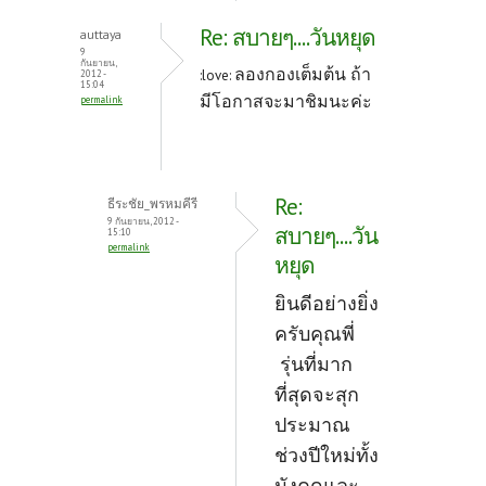
Re: สบายๆ....วันหยุด
auttaya
9
กันยายน,
ลองกองเต็มต้น ถ้า
:love:
2012 -
15:04
มีโอกาสจะมาชิมนะค่ะ
permalink
Re:
ธีระชัย_พรหมคีรี
9 กันยายน, 2012 -
สบายๆ....วัน
15:10
permalink
หยุด
ยินดีอย่างยิ่ง
ครับคุณพี่
รุ่นที่มาก
ที่สุดจะสุก
ประมาณ
ช่วงปีใหม่ทั้ง
มังคุดและ