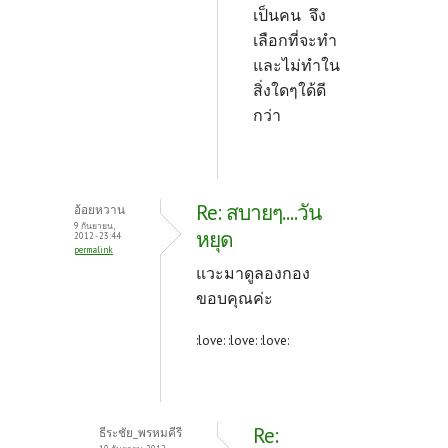
เป็นคน จึง
เลือกที่จะทำ
และไม่ทำใน
สิ่งใดๆใด้ดี
กว่า
Re: สบายๆ....วัน
อ้อยหวาน
9 กันยายน,
หยุด
2012 - 23:44
permalink
แวะมาดูลองกอง
ขอบคุณค่ะ
:love: :love: :love:
Re:
ธีระชัย_พรหมคีรี