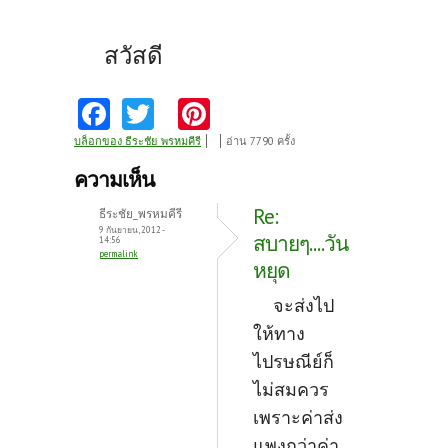
สวัสดี
Fa
T
Pi
ce
w
nt
บล็อกของ ธีระชัย_พรหมคีรี
อ่าน 7790 ครั้ง
b
itt
er
ความเห็น
o
er
es
Re:
ธีระชัย_พรหมคีรี
o
t
9 กันยายน, 2012 -
สบายๆ....วัน
14:56
permalink
k
หยุด
จะส่งไป
ให้ทาง
ไปรษณีย์ก็
ไม่สมควร
เพราะค่าส่ง
แพงกว่าค่า