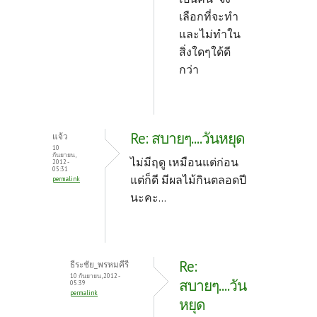
เลือกที่จะทำ
และไม่ทำใน
สิ่งใดๆใด้ดี
กว่า
Re: สบายๆ....วันหยุด
แจ้ว
10
กันยายน,
ไม่มีฤดู เหมือนแต่ก่อน
2012 -
05:31
แต่ก็ดี มีผลไม้กินตลอดปี
permalink
นะคะ...
Re:
ธีระชัย_พรหมคีรี
10 กันยายน, 2012 -
สบายๆ....วัน
05:39
permalink
หยุด