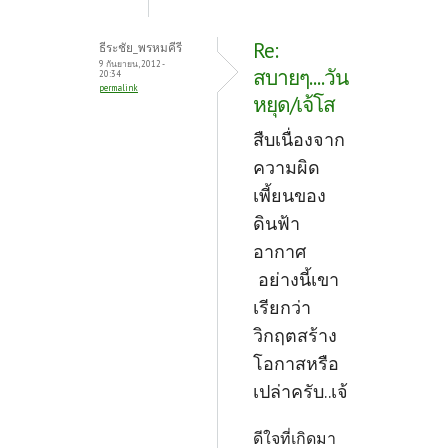
Re:
ธีระชัย_พรหมคีรี
9 กันยายน, 2012 -
สบายๆ....วัน
20:34
permalink
หยุด/เจ้โส
สืบเนื่องจาก
ความผิด
เพี้ยนของ
ดินฟ้า
อากาศ
อย่างนี้เขา
เรียกว่า
วิกฤตสร้าง
โอกาสหรือ
เปล่าครับ..เจ้
ดีใจที่เกิดมา