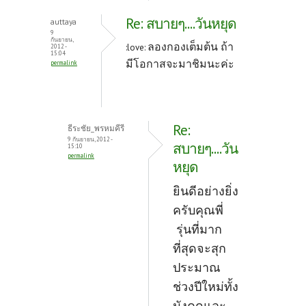
Re: สบายๆ....วันหยุด
auttaya
9
กันยายน,
ลองกองเต็มต้น ถ้า
:love:
2012 -
15:04
มีโอกาสจะมาชิมนะค่ะ
permalink
Re:
ธีระชัย_พรหมคีรี
9 กันยายน, 2012 -
สบายๆ....วัน
15:10
permalink
หยุด
ยินดีอย่างยิ่ง
ครับคุณพี่
รุ่นที่มาก
ที่สุดจะสุก
ประมาณ
ช่วงปีใหม่ทั้ง
มังคุดและ