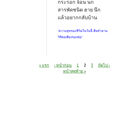
กระรอก จ้อน นก
สารพัดชนิด ฮาย นึก
แล้วอยากกลับบ้าน
"ความสุขของชีวิตในวันนี้ คือทำตาม
วิถีพอเพียงของพ่อ"
หน้า
« แรก
‹ หน้าก่อน
1
2
3
ถัดไป ›
หน้าสุดท้าย »