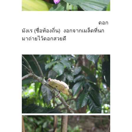
ดอก
มังเร (ชื่อท้องถิ่น) งอกจากเมล็ดที่นก
มาถ่ายไว้ดอกสวยดี