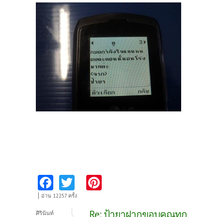
Fa
T
Pi
ce
w
nt
อ่าน 12257 ครั้ง
b
itt
er
Re: ป้ายาฝากขอบคุณทุก
ศิรินันท์