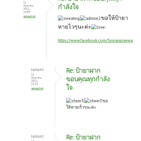
o
er
es
11
กำลังใจ
กันยายน,
2012 -
14:09
o
t
ขอให้ป้ายา
permalink
k
หายไวๆนะค่ะ
https://www.facebook.com/Sirinanpraewa
Re: ป้ายาฝาก
tipbpk1
11
ขอบคุณทุกกำลัง
กันยายน,
2012 -
15:23
ใจ
permalink
ขอ
ให้หายเร็วๆนะคะ
Re: ป้ายาฝาก
tipbpk1