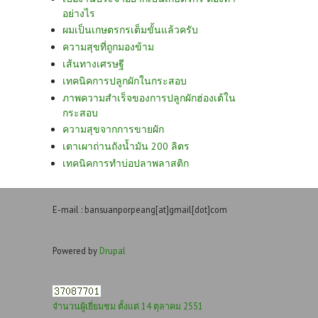
อย่างไร
ผมเป็นเกษตรกรเต็มขั้นแล้วครับ
ความสุขที่ถูกมองข้าม
เส้นทางเศรษฐี
เทคนิคการปลูกผักในกระสอบ
ภาพความสำเร็จของการปลูกผักฮ่องเต้ใน
กระสอบ
ความสุขจากการขายผัก
เตาเผาถ่านถังน้ำมัน 200 ลิตร
เทคนิคการทำบ่อปลาพลาสติก
E-mail : bansuanporpeang[at]gmail[dot]com
Powered by
Drupal
จำนวนผู้เยี่ยมชม ตั้งแต่ 14 ตุลาคม 2551