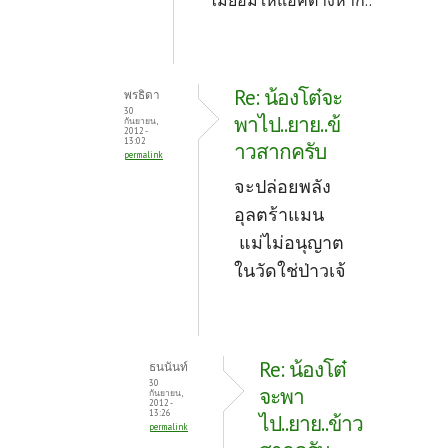
Re: น้องโต๋จะ
พรธิดา
30
พาไป..ยาย..ข้
กันยายน,
2012 -
13:02
าวสากครับ
permalink
จะปล่อยพลัง
อุลตร้าแมน
แม่ไม่อนุญาต
ในวัดใช่ป่าวเจ้
Re: น้องโต๋
ธนนันท์
30
จะพา
กันยายน,
2012 -
13:26
ไป..ยาย..ข้าว
permalink