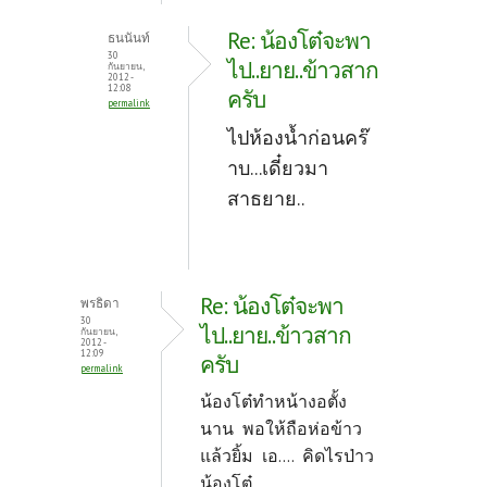
Re: น้องโต๋จะพา
ธนนันท์
30
ไป..ยาย..ข้าวสาก
กันยายน,
2012 -
12:08
ครับ
permalink
ไปห้องน้ำก่อนคร๊
าบ...เดี๋ยวมา
สาธยาย..
Re: น้องโต๋จะพา
พรธิดา
30
ไป..ยาย..ข้าวสาก
กันยายน,
2012 -
12:09
ครับ
permalink
น้องโต๋ทำหน้างอตั้ง
นาน พอให้ถือห่อข้าว
แล้วยิ้ม เอ.... คิดไรป่าว
น้องโต๋