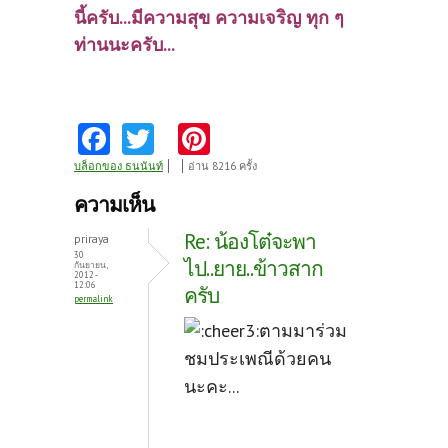
นี้ครับ...มีความสุข ความเจริญ ทุก ๆ
ท่านนะครับ...
Fa
T
Pi
ce
w
nt
บล็อกของ ธนนันท์
อ่าน 8216 ครั้ง
b
itt
er
ความเห็น
o
er
es
Re: น้องโต๋จะพา
priraya
o
t
30
ไป..ยาย..ข้าวสาก
กันยายน,
2012 -
k
12:06
ครับ
permalink
ตามมาร่วม
ชมประเพณีด้วยคน
นะคะ...