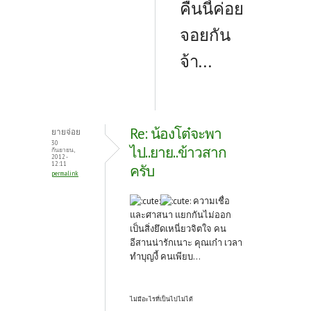
คืนนี้ค่อย
จอยกัน
จ้า...
Re: น้องโต๋จะพา
ยายจ่อย
30
ไป..ยาย..ข้าวสาก
กันยายน,
2012 -
12:11
ครับ
permalink
ความเชื่อ
และศาสนา แยกกันไม่ออก
เป็นสิ่งยึดเหนี่ยวจิตใจ คน
อีสานน่ารักเนาะ คุณเก๋า เวลา
ทำบุญงี้ คนเพียบ...
ไม่มีอะไรที่เป็นไปไม่ได้