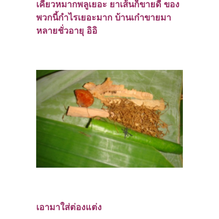
เคี้ยวหมากพลูเยอะ ยาเส้นก็ขายดี ของ
พวกนี้กำไรเยอะมาก บ้านเก๋าขายมา
หลายชั่วอายุ อิอิ
เอามาใส่ต่องแต่ง