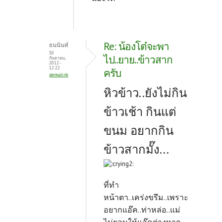
Re: น้องโต๋จะพา
ธนนันท์
30
ไป..ยาย..ข้าวสาก
กันยายน,
2012 -
12:22
ครับ
permalink
หิวข้าว..ยังไม่กิน
ข้าวเช้า กินแต่
ขนม อยากกิน
ข้าวสากมั๊ง...
ที่ทำ
หน้าตา..เคร่งขรึม..เพราะ
อยากแอ๊ค..ท่าหล่อ..แม่
ไม่ยอมให้แอ๊คต่างหาก..