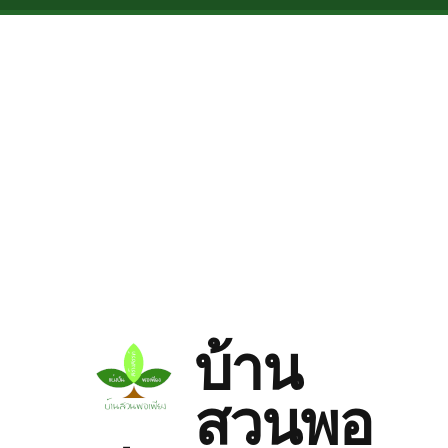
Skip to main content
บ้าน
สวนพอ