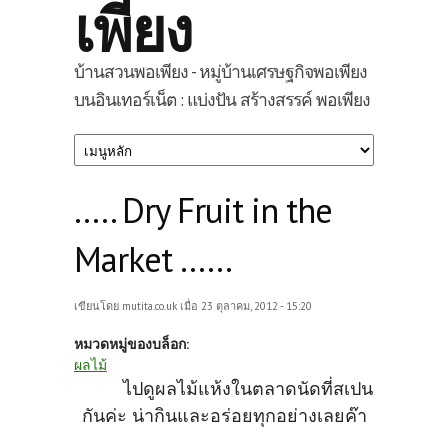
เพียง
บ้านสวนพอเพียง - หมู่บ้านเศรษฐกิจพอเพียง
บนอินเทอร์เน็ต : แบ่งปัน สร้างสรรค์ พอเพียง
..... Dry Fruit in the
Market ......
เขียนโดย
mutita.co.uk
เมื่อ 23 ตุลาคม, 2012 - 15:20
หมวดหมู่ของบล็อก:
ผลไม้
ไปดูผลไม้แห้งในตลาดนัดที่สเปน
กันค่ะ น่ากินและอร่อยทุกอย่างเลยค๊า