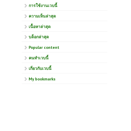
การใช้งานเวบนี้
ความเห็นล่าสุด
เนื้อหาล่าสุด
บล็อกล่าสุด
Popular content
คนทำเวบนี้
เกี่ยวกับเวบนี้
My bookmarks