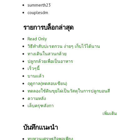
summerth23
couplesdm
รายการบล็อกล่าสุด
Read Only
วิธีทำสับปะรดกวน ง่ายๆ เก็บไว้ได้นาน
ทางเดินในสวนกล้วย
ปลูกกล้วยเพื่อเป็นอาหาร
เร็วๆนี้
บานแล้ว
ฤดูกาล(ทดสอบเขียน)
ทดลองใช้ดินขุยไผ่เป็นวัสดุในการปลูกบอนสี
ความหลัง
เล็บครุฑลังกา
เพิ่มเติม
บันทึกแนะนำ
ทบทวนเศรษฐกิจพอเพียง