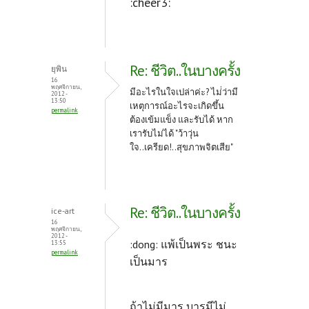
:cheer3:
Re: ชีวิต..ในบางครั้ง
ยุพิน
16
พฤศจิกายน,
มีอะไรในใจเปล่าค่ะ? ไม่่ว่ามี
2012 -
13:50
เหตุการณ์อะไรจะเกิดขึ้น
permalink
ต้องเข้มแข็ง และรับได้ หาก
เรารับไม่ได้ "ว้าวุ่น
ใจ..เครียด!..สุขภาพจิตเสีย"
Re: ชีวิต..ในบางครั้ง
ice-art
16
พฤศจิกายน,
2012 -
:dong: แพ้เป็นพระ ชนะ
13:55
permalink
เป็นมาร
ถ้าไม่มีมาร บารมีไม่