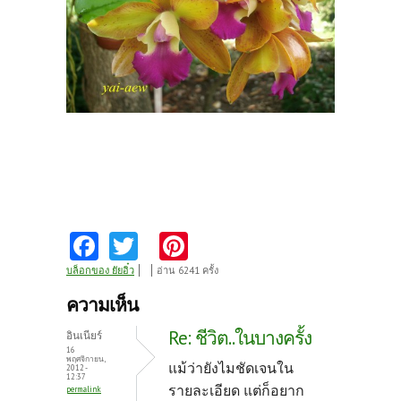
Fa
T
Pi
ce
w
nt
บล็อกของ ยัยอิ๋ว
อ่าน 6241 ครั้ง
b
itt
er
ความเห็น
o
er
es
Re: ชีวิต..ในบางครั้ง
อินเนียร์
o
t
16
พฤศจิกายน,
แม้ว่ายังไมชัดเจนใน
2012 -
k
12:37
รายละเอียด แต่ก็อยาก
permalink