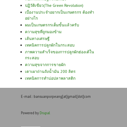
ปฏิวัติเขียว(The Green Revolution)
เบื่องานประจำอยากเป็นเกษตรกร ต้องทำ
อย่างไร
ผมเป็นเกษตรกรเต็มขั้นแล้วครับ
ความสุขที่ถูกมองข้าม
เส้นทางเศรษฐี
เทคนิคการปลูกผักในกระสอบ
ภาพความสำเร็จของการปลูกผักฮ่องเต้ใน
กระสอบ
ความสุขจากการขายผัก
เตาเผาถ่านถังน้ำมัน 200 ลิตร
เทคนิคการทำบ่อปลาพลาสติก
E-mail : bansuanporpeang[at]gmail[dot]com
Powered by
Drupal