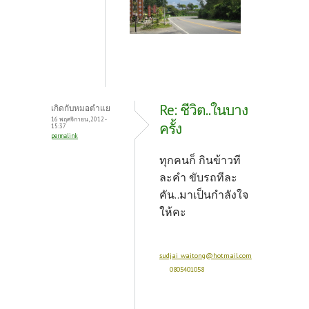
Re: ชีวิต..ในบาง
เกิดกับหมอตำแย
16 พฤศจิกายน, 2012 -
ครั้ง
15:37
permalink
ทุกคนก็ กินข้าวที
ละคำ ขับรถทีละ
คัน..
มาเป็นกำลังใจ
ให้คะ
sudjai_waitong@hotmail.com
0805401058