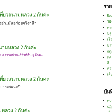
ราย
เที่ยวสนามหลวง 2 กันค่ะ
Re
วิธ
วอ่า..มันอร่อยจริงๆน๊า
ทา
ปลู
เร็ว
บา
สนามหลวง 2 กันค่ะ
ฤด
ราวหน้าจะรีวิวที่อื่น ๆ อีกค่ะ
ทด
สี
คว
เล็
เที่ยวสนามหลวง 2 กันค่ะ
กๆ รอชมนะค๊า
บัน
ทบ
ปฏิ
มหลวง 2 กันค่ะ