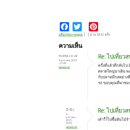
Fa
T
Pi
ce
w
nt
บล็อกของ veggie
อ่าน 8332 ครั้ง
b
itt
er
ความเห็น
o
er
es
Re: ไปเที่ยว
mutita.co.uk
o
t
4 มกราคม, 2013
- 15:43
ครั้งที่แล้วที่กลับไ
permalink
k
ตลาดใหญ่น่าเดิน พ
กับปลาหมึกสดย่างที
รถ ขอบคุณที่พาชม
Re: ไปเที่ยว
ป้านิว
4
มกราคม,
เค้าใำ้ไปซื้อต้นไม้จ
2013 -
20:02
permalink