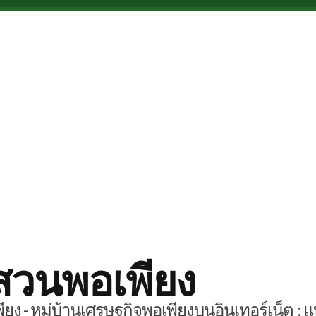
สวนพอเพียง
ยง - หมู่บ้านเศรษฐกิจพอเพียงบนอินเทอร์เน็ต : แ