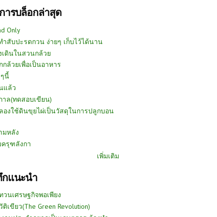
การบล็อกล่าสุด
ad Only
ีทำสับปะรดกวน ง่ายๆ เก็บไว้ได้นาน
งเดินในสวนกล้วย
กกล้วยเพื่อเป็นอาหาร
ๆนี้
นแล้ว
ูกาล(ทดสอบเขียน)
ลองใช้ดินขุยไผ่เป็นวัสดุในการปลูกบอน
ามหลัง
บครุฑลังกา
เพิ่มเติม
ทึกแนะนำ
ทวนเศรษฐกิจพอเพียง
วัติเขียว(The Green Revolution)