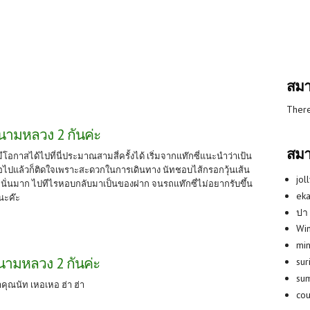
สมา
There
สนามหลวง 2 กันค่ะ
สมา
ป มีโอกาสได้ไปที่นี่ประมาณสามสี่ครั้งได้ เริ่มจากแท๊กซี่แนะนำว่าเป้น
อไปแล้วก็ติดใจเพราะสะดวกในการเดินทาง นัทชอบไส้กรอกวุ้นเส้น
jol
่นั่นมาก ไปทีไรหอบกลับมาเป็นของฝาก จนรถแท๊กซี่ไม่อยากรับขึ้น
eka
นะค๊ะ
ปา
Win
min
สนามหลวง 2 กันค่ะ
su
su
้าคุณนัท เหอเหอ ฮ่า ฮ่า
co