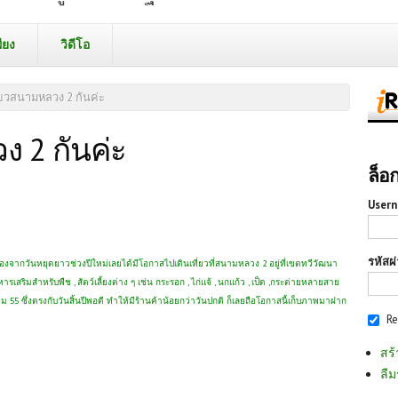
ียง
วิดีโอ
่ยวสนามหลวง 2 กันค่ะ
ง 2 กันค่ะ
ล็อ
Usern
รหัสผ
นื่องจากวันหยุดยาวช่วงปีใหม่เลยได้มีโอกาสไปเดินเที่ยวที่สนามหลวง 2 อยู่ที่เขตทวีวัฒนา
เสริมสำหรับพืช , สัตว์เลี้ยงต่าง ๆ เช่น กระรอก , ไก่แจ้ , นกแก้ว , เป็ด ,กระต่ายหลายสาย
ธันวาคม 55 ซึ่งตรงกับวันสิ้นปีพอดี ทำให้มีร้านค้าน้อยกว่าวันปกติ ก็เลยถือโอกาสนี้เก็บภาพมาฝาก
R
สร้
ลืม