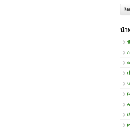
นำ
ข
ก
ค
เ
บ
P
ค
เ
M