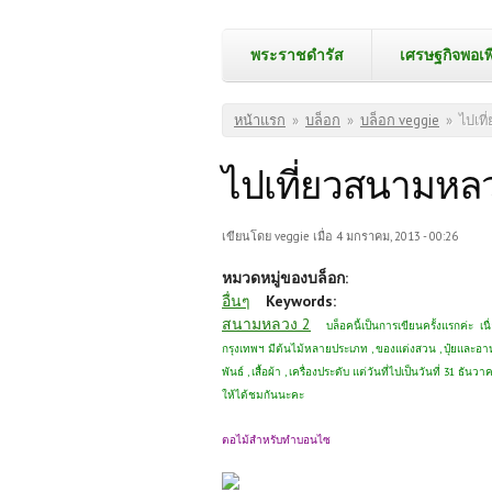
พระราชดำรัส
เศรษฐกิจพอเพ
คุณอยู่ที่นี่
หน้าแรก
»
บล็อก
»
บล็อก veggie
»
ไปเที
ไปเที่ยวสนามหลว
เขียนโดย
veggie
เมื่อ 4 มกราคม, 2013 - 00:26
หมวดหมู่ของบล็อก:
อื่นๆ
Keywords:
สนามหลวง 2
บล็อคนี้เป็นการเขียนครั้งแรกค่ะ เ
กรุงเทพฯ มีต้นไม้หลายประเภท , ของแต่งสวน , ปุ๋ยและอาหาร
พันธ์ , เสื้อผ้า , เครื่องประดับ แต่วันที่ไปเป็นวันที่ 31 
ให้ได้ชมกันนะคะ
ตอไม้สำหรับทำบอนไซ