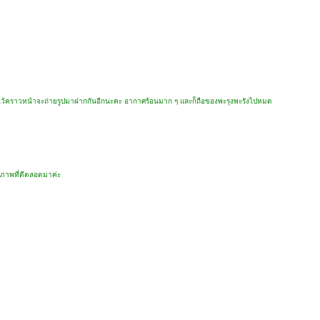
้ชม ไว้คราวหน้าจะถ่ายรูปมาฝากกันอีกนะคะ อากาศร้อนมาก ๆ และก็ถือของพะรุงพะรังไปหมด
รภาพที่ดีตลอดมาค่ะ