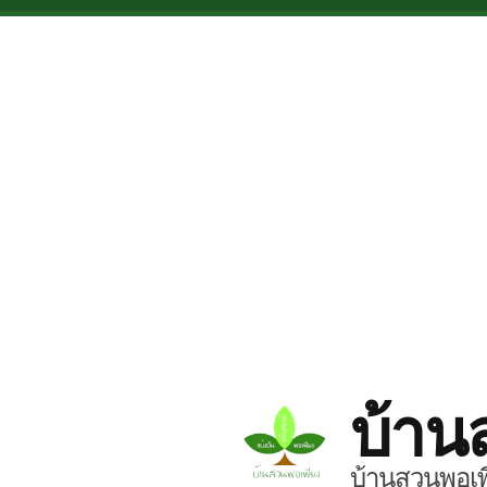
Skip to main content
บ้าน
บ้านสวนพอเพี