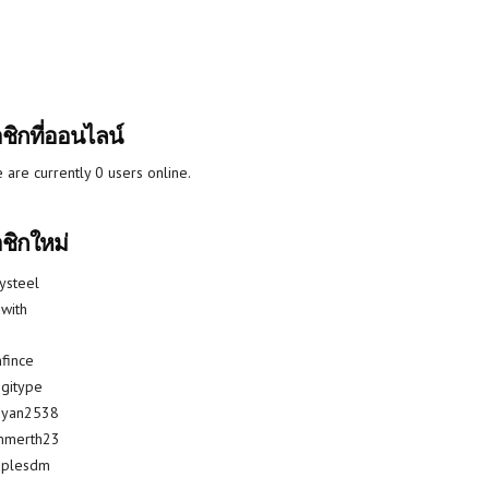
ชิกที่ออนไลน์
 are currently 0 users online.
ชิกใหม่
lysteel
with
fince
gitype
riyan2538
mmerth23
uplesdm