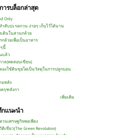
การบล็อกล่าสุด
ad Only
ีทำสับปะรดกวน ง่ายๆ เก็บไว้ได้นาน
งเดินในสวนกล้วย
กกล้วยเพื่อเป็นอาหาร
ๆนี้
นแล้ว
ูกาล(ทดสอบเขียน)
ลองใช้ดินขุยไผ่เป็นวัสดุในการปลูกบอน
ามหลัง
บครุฑลังกา
เพิ่มเติม
ทึกแนะนำ
ทวนเศรษฐกิจพอเพียง
วัติเขียว(The Green Revolution)