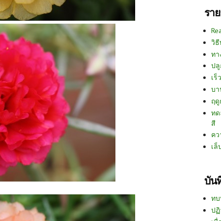
ราย
Re
วิธ
ทา
ปลู
เร็ว
บา
ฤด
ทด
สี
คว
เล็
บัน
ทบ
ปฏิ