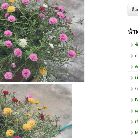
นำ
ข
ก
ค
เ
บ
P
ค
เ
M