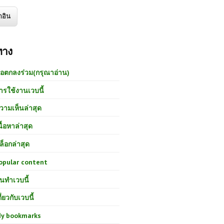
ทาง
้อตกลงร่วม(กรุณาอ่าน)
ารใช้งานเวบนี้
วามเห็นล่าสุด
นื้อหาล่าสุด
ล็อกล่าสุด
opular content
นทำเวบนี้
กี่ยวกับเวบนี้
y bookmarks