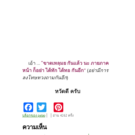
เอ้า ...
“ขาดเหลฺมย กันแล้ว นะ ภายภาค
หน้า ก็อย่า ได้ทัก ได้ทอ กันอีก”
(
อย่ามีการ
ลงโทษทวงถามกันอีก
)
หวัดดี ครับ
Fa
T
Pi
ce
w
nt
บล็อกของ paloo
อ่าน 4262 ครั้ง
b
itt
er
ความเห็น