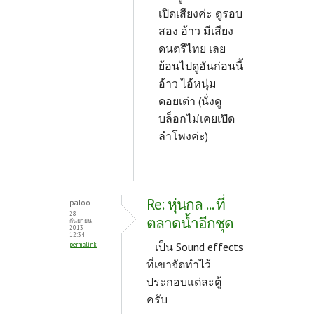
เปิดเสียงค่ะ ดูรอบ
สอง อ้าว มีเสียง
ดนตรีไทย เลย
ย้อนไปดูอันก่อนนี้
อ้าว ไอ้หนุ่ม
ดอยเต่า (นั่งดู
บล็อกไม่เคยเปิด
ลำโพงค่ะ)
Re: หุ่นกล ... ที่
paloo
28
ตลาดน้ำอีกชุด
กันยายน,
2013 -
12:34
เป็น Sound effects
permalink
ที่เขาจัดทำไว้
ประกอบแต่ละตู้
ครับ