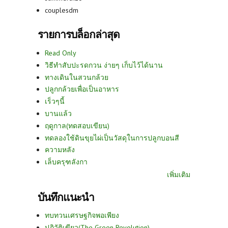
couplesdm
รายการบล็อกล่าสุด
Read Only
วิธีทำสับปะรดกวน ง่ายๆ เก็บไว้ได้นาน
ทางเดินในสวนกล้วย
ปลูกกล้วยเพื่อเป็นอาหาร
เร็วๆนี้
บานแล้ว
ฤดูกาล(ทดสอบเขียน)
ทดลองใช้ดินขุยไผ่เป็นวัสดุในการปลูกบอนสี
ความหลัง
เล็บครุฑลังกา
เพิ่มเติม
บันทึกแนะนำ
ทบทวนเศรษฐกิจพอเพียง
ปฏิวัติเขียว(The Green Revolution)