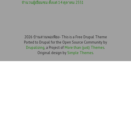
จำนวนผู้เยี่ยมชม ตั้งแต่ 14 ตุลาคม 2551
2026 บ้านสวนพอเพียง- This is a Free Drupal Theme
Ported to Drupal for the Open Source Community by
Drupalizing
, a Project of
More than (just) Themes
.
Original design by
Simple Themes
.