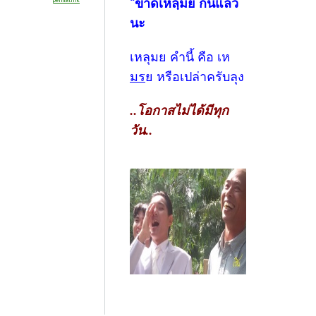
“ขาดเหลฺมย กันแล้ว
นะ
เหลุมย คำนี้ คือ เห
มร
ย หรือเปล่าครับลุง
..โอกาสไม่ได้มีทุก
วัน..