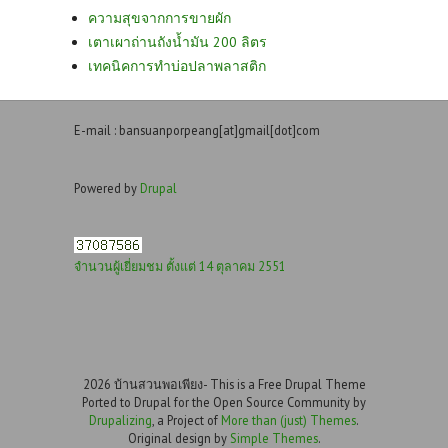
ความสุขจากการขายผัก
เตาเผาถ่านถังน้ำมัน 200 ลิตร
เทคนิคการทำบ่อปลาพลาสติก
E-mail : bansuanporpeang[at]gmail[dot]com
Powered by
Drupal
จำนวนผู้เยี่ยมชม ตั้งแต่ 14 ตุลาคม 2551
2026 บ้านสวนพอเพียง- This is a Free Drupal Theme
Ported to Drupal for the Open Source Community by
Drupalizing
, a Project of
More than (just) Themes
.
Original design by
Simple Themes
.