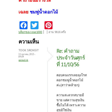
คำถามนี้มีรางวัล
เฉลย
ชมพู่น้ำดอกไม้
Fa
T
Pi
ce
w
nt
บล็อกของ rose1000
อ่าน 9818 ครั้ง
b
itt
er
ความเห็น
o
er
es
Re: คำถาม
TOOK SRONSIT
o
t
11 ตุลาคม, 2013 -
ประจำวันศุกร์
09:09
permalink
k
ที่ 11/10/56
ตอบคนแรกเลยลุงโรส
ดอกชมพู่น้ำดอกไม้
ค่ะ(สาว่าคล้ายๆ)
ความสะดวกสบายมี
ขาย แต่ความสุขเงิน
ซื้อไม่ได้ เพราะความ
สุขมิใช่เงิน