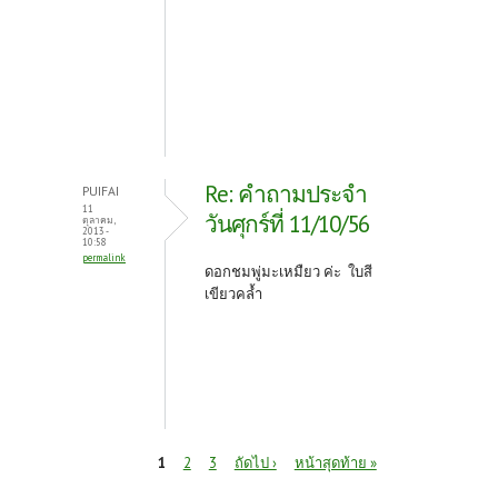
Re: คำถามประจำ
PUIFAI
11
วันศุกร์ที่ 11/10/56
ตุลาคม,
2013 -
10:58
permalink
ดอกชมพู่มะเหมืยว ค่ะ ใบสี
เขียวคล้ำ
หน้า
1
2
3
ถัดไป ›
หน้าสุดท้าย »