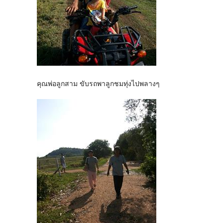
คุณพ่อลูกสาม ขับรถพาลูกชมทุ่งไปพลางๆ