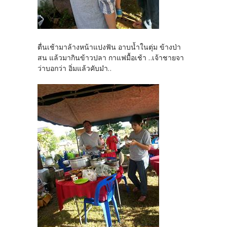
ตื่นเช้ามาล้างหน้าแปงฟัน อาบน้ำในตุ่ม ข้างป่า
สน แล้วมากินข้าวปลา กาแฟมื้อเช้า ..เจ้าชายจา
ว่าบอกว่า อิ่มแล้วคับม๋า..