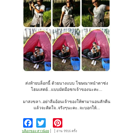
ส่งท้ายบล็อกนี้ ด้วยนางแบบ โฆษณาหนำตาซ่ง
โฮมเสตย์...แบบมัดมือชกเจ้าของนะคะ...
มาสงขลา..อย่าลืมอ้อนเจ้าของให้พามานอนสักคืน
แล้วจะติดใจ..จริงๆนะคะ..จะบอกให้...
Fa
T
Pi
ce
w
nt
บล็อกของ สาวน้อย
อ่าน 9916 ครั้ง