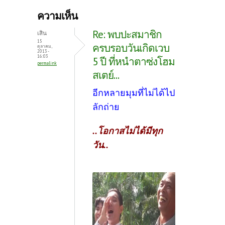
b
itt
er
ความเห็น
o
er
es
Re: พบปะสมาชิก
เสิน
o
t
15
ครบรอบวันเกิดเวบ
ตุลาคม,
2013 -
k
16:03
5 ปี ที่หนำตาซ่งโฮม
permalink
สเตย์...
อีกหลายมุมที่ไม่ได้ไป
ลักถ่าย
..โอกาสไม่ได้มีทุก
วัน..