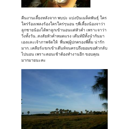
คืนงานเลี้ยงหลังจาก พบปะ แบ่งปันเมล็ดพันธุ์ ใคร
ใคร่ร้องเพลงร้องใครใคร่ๆนอน ๆพี่เลี้ยงน้องจาว่า
ลูกชายน้องโด้พาลูกเข้านอนแต่หัวค่ำ เพราะจาว่า
วิ่งทั้งวัน..สงสัยหัวค่ำหมดแรง เต๊นท์มีทั้งนำกันมา
เองและเจ้าภาพจัดให้ พี่นพ(ผู้ปกครองพี่ติิ๋ม น่ารัก
มาก..เคลียร์แขกเข้าเต๊นท์จนครบถึงยอมขอตัวกลับ
ไปนอน เพราะตอนเช้าต้องทำงานอีก ขอบคุณ
มากมายนะคะ