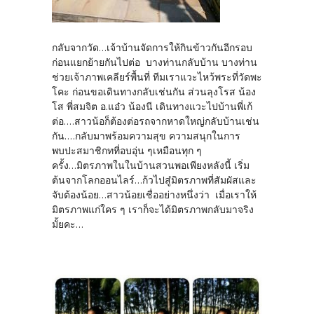
กลับจากวัด...เจ้าบ้านจัดการให้กินข้าวกันอีกรอบ
ก่อนแยกย้ายกันไปต่อ บางท่านกลับบ้าน บางท่าน
ช่วยเจ้าภาพเคลียร์พื้นที่ ทีมเราแวะไหว้พระที่วัดพะ
โคะ ก่อนขอเดินทางกลับเช่นกัน ส่วนลุงโรส น้อง
โส พี่สมจิต อ.แอ๋ว น้องนี เดินทางแวะไปบ้านพี่เก้
ต่อ....สาวน้อก็ต้องต่อรถจากหาดใหญ่กลับบ้านเช่น
กัน....กลับมาพร้อมความสุข ความสนุกในการ
พบปะสมาชิกทที่อบอุ่น ๆเหมือนทุก ๆ
ครั้ง...มิตรภาพในในบ้านสวนพอเพียงหลังนี้ เริ่ม
ต้นจากโลกออนไลร์...ก้วไปสู๋มิตรภาพที่สัมผัสและ
จับต้องน้อย...สาวน้อยเชื่ออย่างหนึ่งว่า เมื่อเราให้
มิตรภาพแก่ใคร ๆ เราก็จะได้มิตรภาพกลับมาจริง
มั้ยคะ...