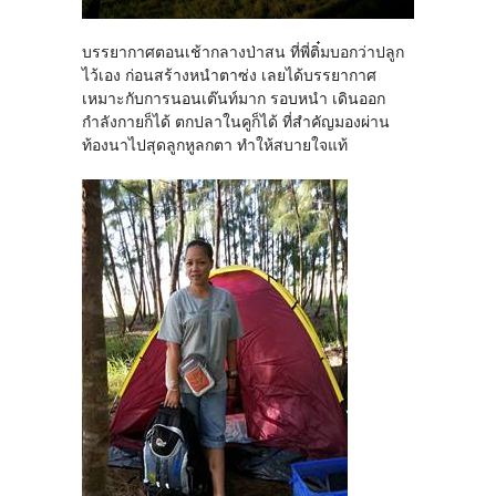
บรรยากาศตอนเช้ากลางป่าสน ที่พี่ติ๋มบอกว่าปลูก
ไว้เอง ก่อนสร้างหนำตาซ่ง เลยได้บรรยากาศ
เหมาะกับการนอนเต๊นท์มาก รอบหนำ เดินออก
กำลังกายก็ได้ ตกปลาในคูก็ได้ ที่สำคัญมองผ่าน
ท้องนาไปสุดลูกหูลกตา ทำให้สบายใจแท้