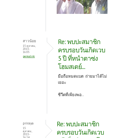
Re: พบปะสมาชิก
สาวน้อย
15 ตุลาคม,
ครบรอบวันเกิดเวบ
2013 -
16:05
5 ปี ที่หนำตาซ่ง
permalink
โฮมสเตย์...
มือถือหมดแบต ถ่ายมาได้ไม่
เยอะ
ชีวืตที่เพียงพอ..
Re: พบปะสมาชิก
priraya
15
ครบรอบวันเกิดเวบ
ตุลาคม,
2013 -
16:14