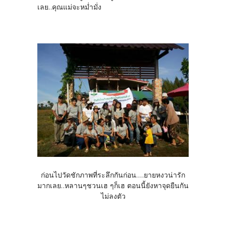
เลย..คุณแม่จะหม่ำมั่ง
ก่อนไปวัดชักภาพที่ระลึกกันก่อน....ยายหงวน่ารัก
มากเลย..หลานๆชวนเฮ ๆก็เฮ ตอนนี้ยังหาจุดยืนกัน
ไม่ลงตัว