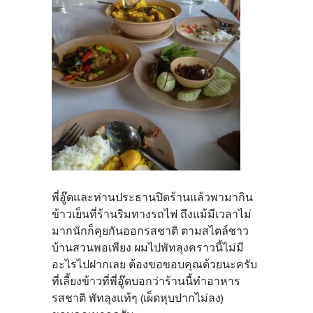
พี่อู๊ดและท่านประธานปิดร้านแล้วพามากิน
ข้าวเย็นที่ร้านริมทางรถไฟ ถึงแม้มีเวลาไม่
มากนักก็คุยกันออกรสชาติ ตามสไตล์ชาว
บ้านสวนพอเพียง ผมไปพัทลุงคราวนี้ไม่มี
อะไรไปฝากเลย ต้องขอขอบคุณด้วยนะครับ
ที่เลี้ยงข้าวที่พี่อู๊ดบอกว่าร้านนี้ทำอาหาร
รสชาติ พัทลุงแท้ๆ (เผ็ดหุบปากไม่ลง)