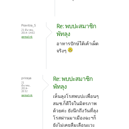
Re: พบปะสมาชิก
Pravitra_S
21 มีนาคม,
พัทลุง
2014 - 14:02
permalink
อาหารปักษ์ใต้เค้าเผ็ด
จริงๆ
Re: พบปะสมาชิก
priraya
21
พัทลุง
มีนาคม,
2014 -
20:32
เห็นลุงโรสพบปะเพื่อนๆ
permalink
สมช.ก็ดีใจในมิตรภาพ
ด้วยค่ะ ยังนึกถึงวันที่ลุง
โรสผ่านมาเมืองฉะฯก็
ยังไม่เคยลืมเลือนแวะ