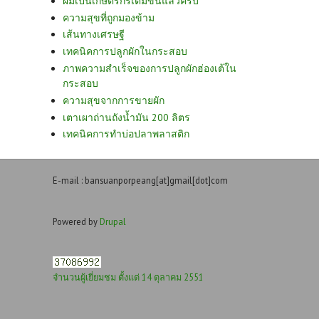
ผมเป็นเกษตรกรเต็มขั้นแล้วครับ
ความสุขที่ถูกมองข้าม
เส้นทางเศรษฐี
เทคนิคการปลูกผักในกระสอบ
ภาพความสำเร็จของการปลูกผักฮ่องเต้ใน
กระสอบ
ความสุขจากการขายผัก
เตาเผาถ่านถังน้ำมัน 200 ลิตร
เทคนิคการทำบ่อปลาพลาสติก
E-mail : bansuanporpeang[at]gmail[dot]com
Powered by
Drupal
จำนวนผู้เยี่ยมชม ตั้งแต่ 14 ตุลาคม 2551