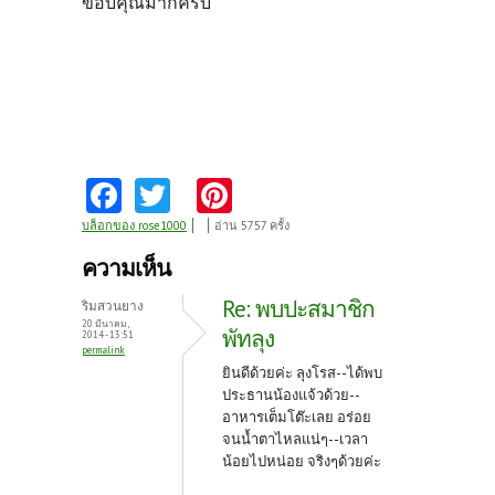
ขอบคุณมากครับ
Fa
T
Pi
ce
w
nt
บล็อกของ rose1000
อ่าน 5757 ครั้ง
b
itt
er
ความเห็น
o
er
es
Re: พบปะสมาชิก
ริมสวนยาง
o
t
20 มีนาคม,
พัทลุง
2014 - 13:51
permalink
k
ยินดีด้วยค่ะ ลุงโรส--ได้พบ
ประธานน้องแจ้วด้วย--
อาหารเต็มโต๊ะเลย อร่อย
จนน้ำตาไหลแน่ๆ--เวลา
น้อยไปหน่อย จริงๆด้วยค่ะ