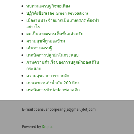
ทบทวนเศรษฐกิจพอเพียง
ปฏิวัติเขียว(The Green Revolution)
เบื่องานประจำอยากเป็นเกษตรกร ต้องทำ
อย่างไร
ผมเป็นเกษตรกรเต็มขั้นแล้วครับ
ความสุขที่ถูกมองข้าม
เส้นทางเศรษฐี
เทคนิคการปลูกผักในกระสอบ
ภาพความสำเร็จของการปลูกผักฮ่องเต้ใน
กระสอบ
ความสุขจากการขายผัก
เตาเผาถ่านถังน้ำมัน 200 ลิตร
เทคนิคการทำบ่อปลาพลาสติก
E-mail : bansuanporpeang[at]gmail[dot]com
Powered by
Drupal