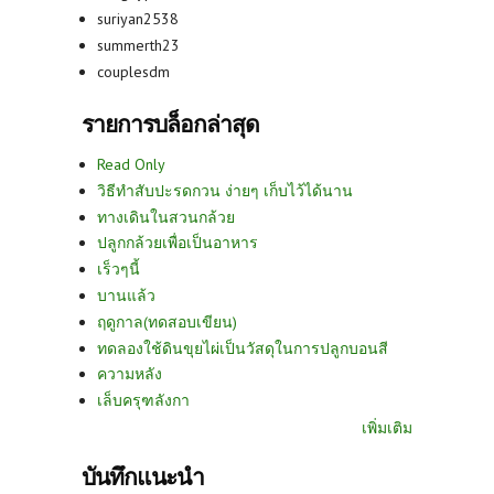
suriyan2538
summerth23
couplesdm
รายการบล็อกล่าสุด
Read Only
วิธีทำสับปะรดกวน ง่ายๆ เก็บไว้ได้นาน
ทางเดินในสวนกล้วย
ปลูกกล้วยเพื่อเป็นอาหาร
เร็วๆนี้
บานแล้ว
ฤดูกาล(ทดสอบเขียน)
ทดลองใช้ดินขุยไผ่เป็นวัสดุในการปลูกบอนสี
ความหลัง
เล็บครุฑลังกา
เพิ่มเติม
บันทึกแนะนำ