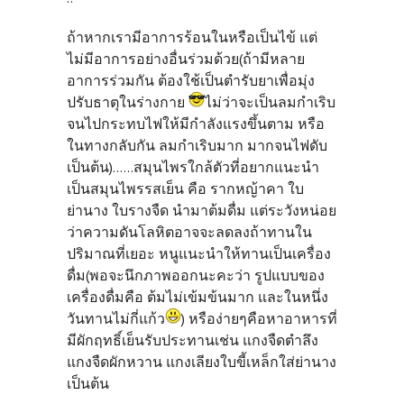
ถ้าหากเรามีอาการร้อนในหรือเป็นไข้ แต่
ไม่มีอาการอย่างอื่นร่วมด้วย(ถ้ามีหลาย
อาการร่วมกัน ต้องใช้เป็นตำรับยาเพื่อมุ่ง
ปรับธาตุในร่างกาย
ไม่ว่าจะเป็นลมกำเริบ
จนไปกระทบไฟให้มีกำลังแรงขึ้นตาม หรือ
ในทางกลับกัน ลมกำเริบมาก มากจนไฟดับ
เป็นต้น)......สมุนไพรใกล้ตัวที่อยากแนะนำ
เป็นสมุนไพรรสเย็น คือ รากหญ้าคา ใบ
ย่านาง ใบรางจืด นำมาต้มดื่ม แต่ระวังหน่อย
ว่าความดันโลหิตอาจจะลดลงถ้าทานใน
ปริมาณที่เยอะ หนูแนะนำให้ทานเป็นเครื่อง
ดื่ม(พอจะนึกภาพออกนะคะว่า รูปแบบของ
เครื่องดื่มคือ ต้มไม่เข้มข้นมาก และในหนึ่ง
วันทานไม่กี่แก้ว
) หรือง่ายๆคือหาอาหารที่
มีผักฤทธิ์เย็นรับประทานเช่น แกงจืดตำลึง
แกงจืดผักหวาน แกงเลียงใบขี้เหล็กใส่ย่านาง
เป็นต้น