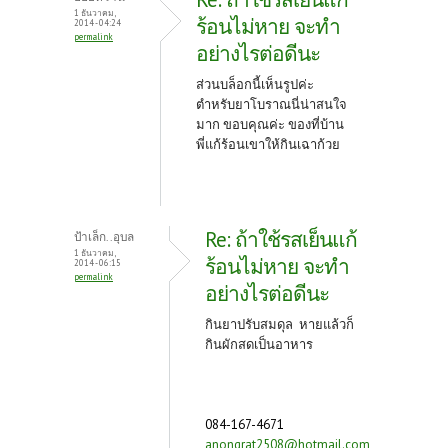
o
t
1 ธันวาคม,
ร้อนไม่หาย จะทำ
2014 - 04:24
permalink
k
อย่างไรต่อดีนะ
ส่วนบล็อกนี้เห็นรูปค่ะ
ตำหรับยาโบราณนี่น่าสนใจ
มาก ขอบคุณค่ะ ของที่บ้าน
พี่แก้ร้อนเขาให้กินเฉาก้วย
Re: ถ้าใช้รสเย็นแก้
ป้าเล็ก..อุบล
1 ธันวาคม,
ร้อนไม่หาย จะทำ
2014 - 06:15
permalink
อย่างไรต่อดีนะ
กินยาปรับสมดุล หายแล้วก็
กินผักสดเป็นอาหาร
084-167-4671
anongrat2508@hotmail.com