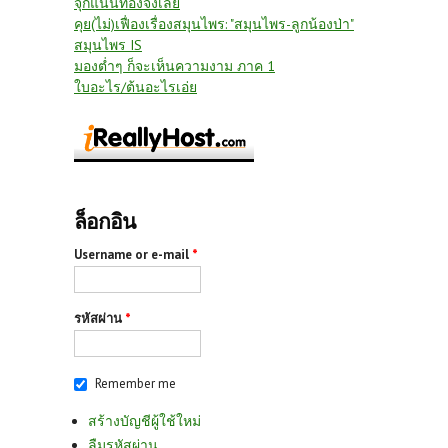
จุกแน่นท้องจังเลย
คุย(ไม่)เฟื่องเรื่องสมุนไพร: "สมุนไพร-ลูกน้องป่า"
สมุนไพร IS
มองต่ำๆ ก็จะเห็นความงาม ภาค 1
ใบอะไร/ต้นอะไรเอ่ย
ล็อกอิน
Username or e-mail
*
รหัสผ่าน
*
Remember me
สร้างบัญชีผู้ใช้ใหม่
ลืมรหัสผ่าน