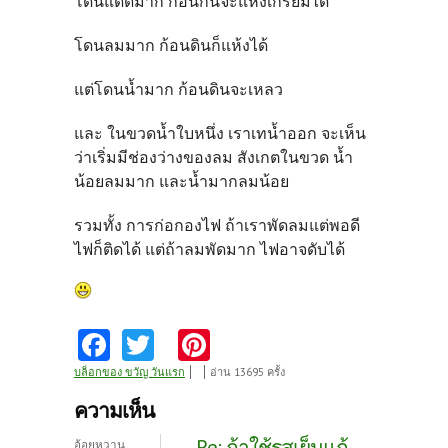
โดนแดดมาก ก้อนกินจะแห้งเกรียมได้
โดนลมมาก ก้อนดินก็แห้งได้
แต่โดนน้ำมาก ก้อนดินจะเหลว
และ ในขวดน้ำใบหนึ่ง เราเทน้ำออก จะเห็น
ว่าเริ่มมีช่องว่างของลม สังเกตในขวด น้ำ
น้อยลมมาก และน้ำมากลมน้อย
รวมทั้ง การก่อกองไฟ ถ้าเราพัดลมแต่พอดี
ไฟก็ติดได้ แต่ถ้าลมพัดมาก ไฟอาจดับได้
Fa
T
Pi
ce
w
nt
บล็อกของ ขวัญ วันแรก
อ่าน 13695 ครั้ง
b
itt
er
ความเห็น
o
er
es
Re: ถ้าใช้รสเย็นแก้
อ้อยหวาน