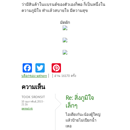
ว่ามีสินค้าในแบรนด์ของตัวเองก็พอ ก็เป็นหนึ่งใน
ความภูมิใจ ทำแล้วสบายใจ มีความสุข
มัดผัก
Fa
T
Pi
ce
w
nt
บล็อกของ sothorn
อ่าน 16170 ครั้ง
b
itt
er
ความเห็น
o
er
es
Re: สิ่งภูมิใจ
TOOK SRONSIT
o
t
10 กุมภาพันธ์, 2015 -
เล็กๆ
21:16
permalink
k
ไอเดียเก๋นะน้องผู้ใหญ่
แล้วป้ายไม่เปียกน้ำ
เหอ