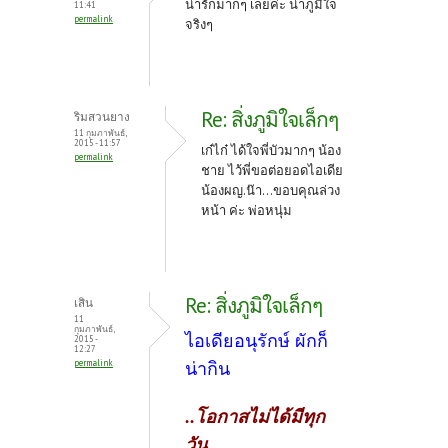
น่ารักมากๆ เลยค่ะ น่าภูมิใจ
11:41
permalink
จริงๆ
Re: สิ่งภูมิใจเล็กๆ
ริมสวนยาง
11 กุมภาพันธ์,
2015 - 11:57
เก๋ไก๋ ได้ใจพี่บัวมากๆ น้อง
permalink
ชาย ไว้พี่ขอต่อยอดไอเดีย
น้องผญ.น๊า...ขอบคุณล่วง
หน้า ค่ะ พ่อหนุ่ม
Re: สิ่งภูมิใจเล็กๆ
เสิน
11
กุมภาพันธ์,
ไอเดียอนุรักษ์ ผักก็
2015 -
12:27
permalink
น่ากิน
..โอกาสไม่ได้มีทุก
วัน..