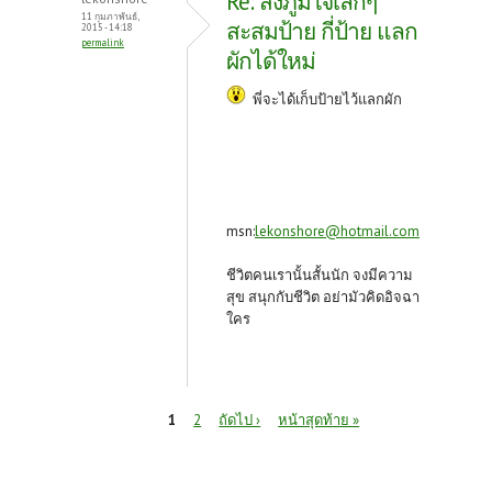
Re: สิ่งภูมิใจเล็กๆ
11 กุมภาพันธ์,
สะสมป้าย กี่ป้าย แลก
2015 - 14:18
permalink
ผักได้ใหม่
พี่จะได้เก็บป้ายไว้แลกผัก
msn:
lekonshore@hotmail.com
ชีวิตคนเรานั้นสั้นนัก จงมีความ
สุข สนุกกับชีวิต อย่ามัวคิดอิจฉา
ใคร
หน้า
1
2
ถัดไป ›
หน้าสุดท้าย »