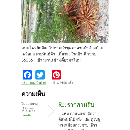
สมุนไพรยิดฮิต ไปตามล่าขุดมาจากป่าข้างบ้าน
พร้อมขยายพันธุ์จ้า เดี๋ยวจะใากป้าเล็กขาย
55555 (อ้าวงานเข้า)เดี๋ยวมาใหม่
Fa
T
Pi
ce
w
nt
บล็อกของ ป้าต่าย
อ่าน 9156 ครั้ง
b
itt
er
ความเห็น
o
er
es
Re: รากสามสิบ
ริมสวนยาง
o
t
18 ธันวาคม,
2015 - 16:30
...แหม ตอนนแรก นึกว่า
permalink
k
ต้นหน่อไม้ฝรั่ง ..เอ๊ะ ดูไปดู
มา เหมือนกระชาย..อ้าว