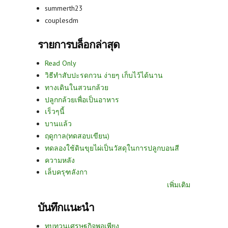
summerth23
couplesdm
รายการบล็อกล่าสุด
Read Only
วิธีทำสับปะรดกวน ง่ายๆ เก็บไว้ได้นาน
ทางเดินในสวนกล้วย
ปลูกกล้วยเพื่อเป็นอาหาร
เร็วๆนี้
บานแล้ว
ฤดูกาล(ทดสอบเขียน)
ทดลองใช้ดินขุยไผ่เป็นวัสดุในการปลูกบอนสี
ความหลัง
เล็บครุฑลังกา
เพิ่มเติม
บันทึกแนะนำ
ทบทวนเศรษฐกิจพอเพียง