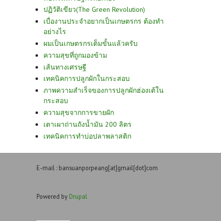
ปฏิวัติเขียว(The Green Revolution)
เบื่องานประจำอยากเป็นเกษตรกร ต้องทำ
อย่างไร
ผมเป็นเกษตรกรเต็มขั้นแล้วครับ
ความสุขที่ถูกมองข้าม
เส้นทางเศรษฐี
เทคนิคการปลูกผักในกระสอบ
ภาพความสำเร็จของการปลูกผักฮ่องเต้ใน
กระสอบ
ความสุขจากการขายผัก
เตาเผาถ่านถังน้ำมัน 200 ลิตร
เทคนิคการทำบ่อปลาพลาสติก
E-mail : bansuanporpeang[at]gmail[dot]com
Powered by
Drupal