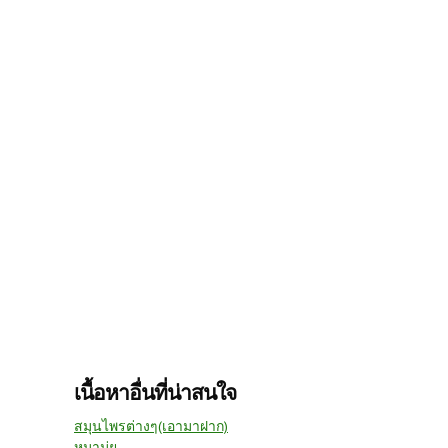
เนื้อหาอื่นที่น่าสนใจ
สมุนไพรต่างๆ(เอามาฝาก)
หมามุ่ย