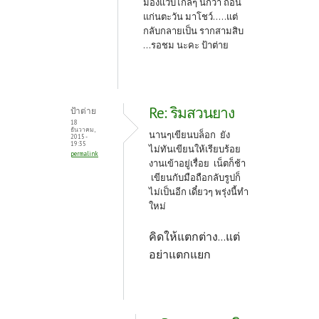
มองแว๊บไกลๆ นึกว่า ถอน
แก่นตะวัน มาโชว์.....แต่
กลับกลายเป็น รากสามสิบ
...รอชม นะคะ ป้าต่าย
Re: ริมสวนยาง
ป้าต่าย
18
ธันวาคม,
นานๆเขียนบล็อก ยัง
2015 -
19:35
ไม่ทันเขียนให้เรียบร้อย
permalink
งานเข้าอยู่เรื่อย เน็ตก็ช้า
เขียนกับมือถือกลับรูปก็
ไม่เป็นอีก เดี๋ยวๆ พรุ่งนี้ทำ
ใหม่
คิดให้แตกต่าง...แต่
อย่าแตกแยก