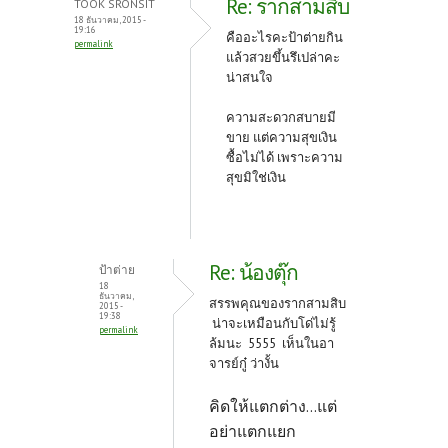
Re: รากสามสิบ
TOOK SRONSIT
18 ธันวาคม, 2015 -
19:16
คืออะไรคะป้าต่ายกิน
permalink
แล้วสวยขึ้นรึเปล่าคะ
น่าสนใจ
ความสะดวกสบายมี
ขาย แต่ความสุขเงิน
ซื้อไม่ได้ เพราะความ
สุขมิใช่เงิน
Re: น้องตุ๊ก
ป้าต่าย
18
ธันวาคม,
สรรพคุณของรากสามสิบ
2015 -
19:38
น่าจะเหมือนกับโด่ไม่รู้
permalink
ล้มนะ 5555 เห็นในอา
จารย์กู๋ ว่างั้น
คิดให้แตกต่าง...แต่
อย่าแตกแยก