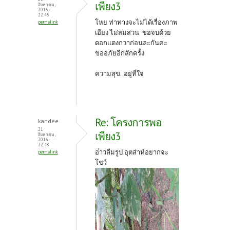
เพียง3
สิงหาคม,
2016 -
22:45
โหย ท่าทางจะไม่ได้เรื่องภาพ
permalink
เอียง ไม่สมส่วน ขอจบด้วย
ดอกแตงกวาก่อนละกันค่ะ
ขออภัยอีกสักครั้ง
ความสุข..อยู่ที่ใจ
Re: โครงการพอ
kandee
21
เพียง3
สิงหาคม,
2016 -
22:48
อ่่าวลืมรูป อุตส่าห์อยากจะ
permalink
โชว์