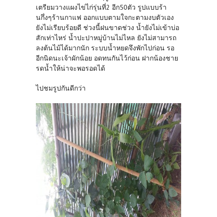
เตรียมวางแผงไข่ไก่รุ่นที่2 อีก50ตัว รูปแบบร้า
นกึ่งๆร้านกาแฟ ออกแบบตามใจกะตามงบตัวเอง
ยังไม่เรียบร้อยดี ช่วงนี้ฝนขาดช่วง น้ำยังไม่เข้าบ่อ
สักเท่าไหร่ น้ำปะปาหมู่บ้านไม่ไหล ยังไม่สามารถ
ลงต้นไม้ได้มากนัก ระบบน้ำหยดจึงพักไปก่อน รอ
อีกนิดนะเจ้าผักน้อย อดทนกันไว้ก่อน ฝากน้องชาย
รดน้ำให้น่าจะพอรอดได้
ไปชมรูปกันดีกว่า