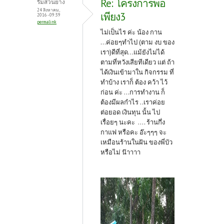
Re: โครงการพอ
ริมสวนยาง
24 สิงหาคม,
เพียง3
2016 - 09:39
permalink
ไม่เป็นไร ค่ะ น้อง กาน
...ค่อยๆทำไป (ตาม งบ ของ
เรา)ดีที่สุด...แม้ยังไม่ได้
ตามที่หวังเสียทีเดียว แต่ ถ้า
ได้เงินเข้ามาใน กิจกรรม ที่
ทำบ้าง เราก็ ต้อง คว้า ไว้
ก่อน ค่ะ ...การทำงาน ก็
ต้องมีผลกำไร ..เราค่อย
ต่อยอด เงินทุน นั้น ไป
เรื่อยๆ นะคะ .... ร้านกึ่ง
กาแฟ หรือคะ อ๊ะๆๆๆ จะ
เหมือนร้านในฝัน ของพี่บัว
หรือไม่ น๊าาาา