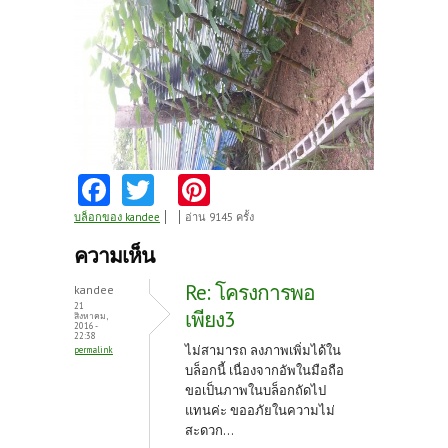
Fa
T
Pi
ce
w
nt
บล็อกของ kandee
อ่าน 9145 ครั้ง
b
itt
er
ความเห็น
o
er
es
Re: โครงการพอ
kandee
o
t
21
เพียง3
สิงหาคม,
2016 -
k
22:38
ไม่สามารถ ลงภาพเพิ่มได้ใน
permalink
บล็อกนี้ เนื่องจากอัพในมือถือ
ขอเป็นภาพในบล็อกถัดไป
แทนค่ะ ขออภัยในความไม่
สะดวก...