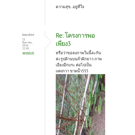
ความสุข..อยู่ที่ใจ
Re: โครงการพอ
kandee
21
เพียง3
สิงหาคม,
2016 -
22:43
หรือว่าขอลงภาพในนี้ละกัน
permalink
ค่ะรูปด้านบนถั่วฝักยาว ภาพ
เอียงอีกแระ ต่อไปเป็น
แตงกวา ขาดน้ำ555