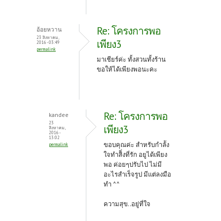
Re: โครงการพอ
อ้อยหวาน
23 สิงหาคม,
เพียง3
2016 - 03:49
permalink
มาเชียร์ค่ะ ทั้งสวนทั้งร้าน
ขอให้ได้เพียงพอนะคะ
Re: โครงการพอ
kandee
23
เพียง3
สิงหาคม,
2016 -
13:02
ขอบคุณค่ะ สำหรับกำลััง
permalink
ใจทำสิิ่งที่รัก อยูได้เพียง
พอ ค่อยๆปรับไป ไม่มี
อะไรสำเร็จรูป มีแต่ลงมือ
ทำ ^^
ความสุข..อยู่ที่ใจ