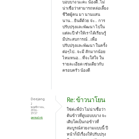
บอบบาง นะคะ น้องดี..ไม่
น่าเชื่อว่าสามารถหล่อเลี้ยง
ชีวิตผู้คน มา นานแสน
นาน... ยินดีด้วย จ่ะ.. การ
ปรับปรุงและพัฒนา ไปใน
แต่ละปี ทำให้เราได้เรียนรู้
มีประสบการณ์ ..เพื่อ
ปรับปรุงและพัฒนา ในครั้ง
ต่อๆไป.. จะมี สักมากน้อย
ไหมหนอ... ที่จะใส่ใจ ใน
รายละเอียด เช่นเดียวกับ
ครอบครัว น้องดี
Re: ข้าวนาโยน
Deejang
2
พฤศจิกายน,
ใช่ค่ะพี่บัว ไม่น่าเชื่อว่า
2016 -
19:57
ต้นข้าวที่ดูบอบบบาง จะ
permalink
เติบโตเป็นกอข้าวที่
สมบูรณ์สวยงามแบบนี้ ปี
หน้าก็มีเรื่องให้ปรับปรุง