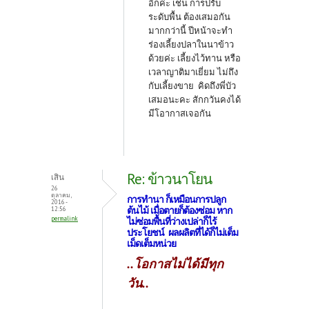
อีกค่ะ เช่น การปรับ
ระดับพื้น ต้องเสมอกัน
มากกว่านี้ ปีหน้าจะทำ
ร่องเลี้ยงปลาในนาข้าว
ด้วยค่ะ เลี้ยงไว้ทาน หรือ
เวลาญาติมาเยี่ยม ไม่ถึง
กับเลี้ยงขาย คิดถึงพี่บัว
เสมอนะคะ สักกวันคงได้
มีโอากาสเจอกัน
Re: ข้าวนาโยน
เสิน
26
ตุลาคม,
การทำนา ก็เหมือนการปลูก
2016 -
ต้นไม้ เมื่อตายก็ต้องซ่อม หาก
12:56
permalink
ไม่ซ่อมพื้นที่ว่างเปล่าก็ไร้
ประโยชน์ ผลผลิตที่ได้ก็ไม่เต็ม
เม็ดเต็มหน่วย
..โอกาสไม่ได้มีทุก
วัน..