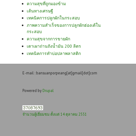
ความสุขที่ถูกมองข้าม
เส้นทางเศรษฐี
เทคนิคการปลูกผักในกระสอบ
ภาพความสำเร็จของการปลูกผักฮ่องเต้ใน
กระสอบ
ความสุขจากการขายผัก
เตาเผาถ่านถังน้ำมัน 200 ลิตร
เทคนิคการทำบ่อปลาพลาสติก
E-mail : bansuanporpeang[at]gmail[dot]com
Powered by
Drupal
จำนวนผู้เยี่ยมชม ตั้งแต่ 14 ตุลาคม 2551