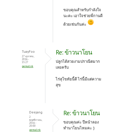
ขอบคุณสำหรับกำลังใจ
นะคะ เอาใจช่วยพี่กานดี
ด้วยเช่นกันค่ะ
Re: ข้าวนาโยน
TuayFoo
27 ตุลาคม,
2016 -
ปลูกได้สวยงามปราณีตมาก
15:27
permalink
เลยครับ
ไร่สุโขทัยนี้ดี ไร่นี้มีแต่ความ
สุข
Re: ข้าวนาโยน
Deejang
2
พฤศจิกายน,
ขอบคุณค่ะ ปีหน้าลอง
2016 -
20:00
ทำนาโยนไหมคะ :)
permalink