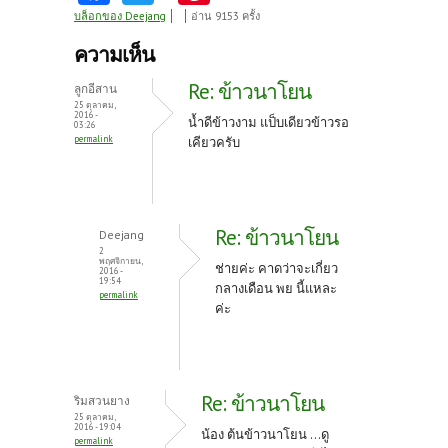
ce
w
nt
บล็อกของ Deejang
อ่าน 9153 ครั้ง
b
itt
er
ความเห็น
o
er
es
Re: ข้าวนาโยน
ลูกอีสาน
o
t
25 ตุลาคม,
2016 -
น้ำดีข้าวงาม แป็บเดียวข้าวรอ
03:26
k
permalink
เคียวครับ
Re: ข้าวนาโยน
Deejang
2
พฤศจิกายน,
ช่ายค่ะ คาดว่าจะเกี่ยว
2016 -
19:54
กลางเดือน พย นี้แหละ
permalink
ค่ะ
Re: ข้าวนาโยน
ริมสวนยาง
25 ตุลาคม,
2016 - 19:04
น้อง ต้นข้าวนาโยน ...ดู
permalink