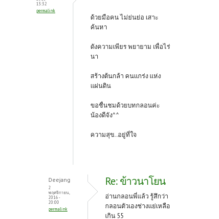
13:32
permalink
ด้วยมือคน ไม่ย่นย่อ เสาะ
ค้นหา
ดังความเพียร พยายาม เพื่อไร่
นา
สร้างต้นกล้า คนแกร่ง แห่ง
แผ่นดิน
ขอชื่นชมด้วยบทกลอนค่ะ
น้องดีจัง^^
ความสุข..อยู่ที่ใจ
Re: ข้าวนาโยน
Deejang
2
พฤศจิกายน,
อ่านกลอนพี่แล้ว รู้สึกว่า
2016 -
20:00
กลอนตัวเองช่างแย่เหลือ
permalink
เกิน 55