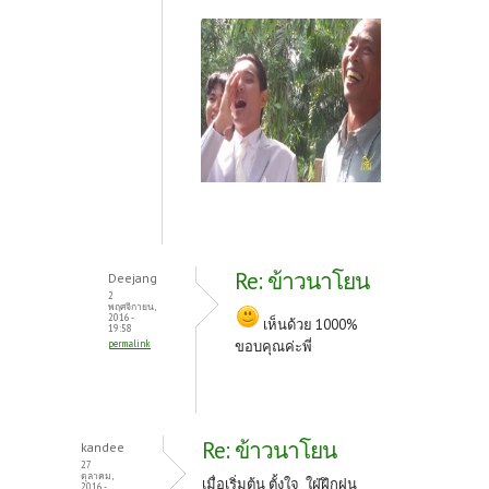
Re: ข้าวนาโยน
Deejang
2
พฤศจิกายน,
2016 -
เห็นด้วย 1000%
19:58
permalink
ขอบคุณค่ะพี่
Re: ข้าวนาโยน
kandee
27
ตุลาคม,
เมื่อเริ่มต้น ตั้งใจ ใฝ่ฝึกฝน
2016 -