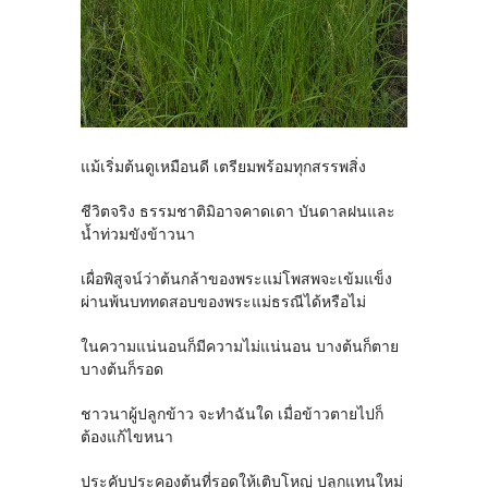
แม้เริ่มต้นดูเหมือนดี เตรียมพร้อมทุกสรรพสิ่ง
ชีวิตจริง ธรรมชาติมิอาจคาดเดา บันดาลฝนและ
น้ำท่วมขังข้าวนา
เผื่อพิสูจน์ว่าต้นกล้าของพระแม่โพสพจะเข้มแข็ง
ผ่านพ้นบททดสอบของพระแม่ธรณีได้หรือไม่
ในความแน่นอนก็มีความไม่แน่นอน บางต้นก็ตาย
บางต้นก็รอด
ชาวนาผู้ปลูกข้าว จะทำฉันใด เมื่อข้าวตายไปก็
ต้องแก้ไขหนา
ประคับประคองต้นที่รอดให้เติบโหญ่ ปลูกแทนใหม่