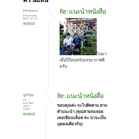
o
er
es
Re: แนะนำหนังสือ
Mintrano
o
t
14 มกราคม,
2017 - 07:52
permalink
k
ไปมา
เมื่อปีใหม่ครับบรรยากาศดี
ครับ
Re: แนะนำหนังสือ
นู๋สร้อย
14
มกราคม,
ขอบคุณค่ะ จะไปติดตาม ตาม
2017 -
15:09
คำแนะนำ (คุณสายลมลอย
permalink
เคยเขียนบล็อค ค่ะ น่าจะเป็น
บุคคลเดียวกัน)