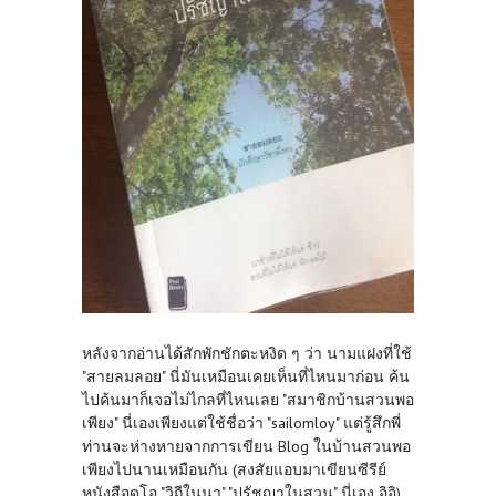
หลังจากอ่านได้สักพักชักตะหงิด ๆ ว่า นามแฝงที่ใช้
"สายลมลอย" นี่มันเหมือนเคยเห็นที่ไหนมาก่อน ค้น
ไปค้นมาก็เจอไม่ไกลที่ไหนเลย "สมาชิกบ้านสวนพอ
เพียง" นี่เองเพียงแต่ใช้ชื่อว่า "sailomloy" แต่รู้สึกพี่
ท่านจะห่างหายจากการเขียน Blog ในบ้านสวนพอ
เพียงไปนานเหมือนกัน (สงสัยแอบมาเขียนซีรีย์
หนังสือดูโอ "วิถีในนา" "ปรัชญาในสวน" นี่เอง อิอิ)