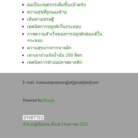
ผมเป็นเกษตรกรเต็มขั้นแล้วครับ
ความสุขที่ถูกมองข้าม
เส้นทางเศรษฐี
เทคนิคการปลูกผักในกระสอบ
ภาพความสำเร็จของการปลูกผักฮ่องเต้ใน
กระสอบ
ความสุขจากการขายผัก
เตาเผาถ่านถังน้ำมัน 200 ลิตร
เทคนิคการทำบ่อปลาพลาสติก
E-mail : bansuanporpeang[at]gmail[dot]com
Powered by
Drupal
จำนวนผู้เยี่ยมชม ตั้งแต่ 14 ตุลาคม 2551