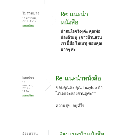
Re: แนะนำ
ริมสวนยาง
14 มกราคม,
หนังสือ
2017 - 15:12
permalink
น่าสนใจจริงๆค่ะ คุณพ่อ
น้องถ้วยฟู (ชาวบ้านสวน
เรา ฝีืมือ ไม่เบา) ขอบคุณ
มากๆ ค่ะ
Re: แนะนำหนังสือ
kandee
16
มกราคม,
ขอบคุณค่ะ คุณ Tuayfoo ถ้า
2017 -
11:16
ได้เจอจะลองอ่านดูค่ะ^^
permalink
ความสุข..อยู่ที่ใจ
Re: แนะนำหนังสือ
อ้อยหวาน