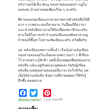
หวังว่าคงได้เห็น Blog ของสายลมลอยปรากฏใน
website บ้านสวนพอเพียงเรื่อย ๆ นะครับ
พี่สายลมลอยเขียนบรรยายภาพจากตัวหนังสือได้ดี
มาก ๆ ภาพประกอบก็สวยงาม วันนี้ผมก็ถือว่ามา
แนะนำหนังสือน่าอ่านให้กับเพื่อนสมาชิกนะครับ
ท่านใดมีโอกาสเข้าร้านหนังสือลองหยิบมาอ่านดู
ถ้าชอบก็ซื้อหาไปอ่านเพิ่มเติมนะครับ สวัสดีครับ
ปล. หลังเขียนบทความนี้แล้ว เริ่มนั่งอ่านข้อเขียน
ของสายลมลอยในเน็ตและบทความเก่า ๆ ที่เขียน
ไว้ อาจเพราะรู้จักช้า แต่นี่เป็นเหตุผลที่ผมชอบอ่าน
หนังสือ แม้จะอยู่กันคนละยุคคนละวัยกับผู้เขียน
หนังสือ (แต่คุณสายลมลอยนี่น่าจะรุ่นใกล้กัน) แต่
เมื่อได้อ่านหนังสือ ข้อความที่ถ่ายทอดมาให้รับรู้
ลึกซึ้ง ตลอดกาล
Fa
T
Pi
ce
w
nt
บล็อกของ TuayFoo
อ่าน 6244 ครั้ง
b
itt
er
ความเห็น