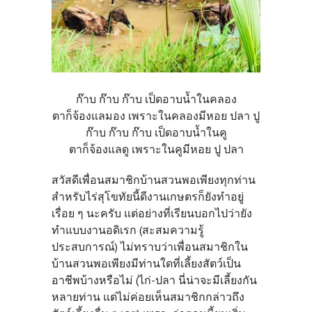
ก๊าบ ก๊าบ ก๊าบ เป็ดอาบน้ำในคลอง
ตาก็จ้องแลมอง เพราะในคลองมีหอย ปลา ปู
ก๊าบ ก๊าบ ก๊าบ เป็ดอาบน้ำในคู
ตาก็จ้องแลดู เพราะในคูมีหอย ปู ปลา
สวัสดีเพื่อนสมาชิกบ้านสวนพอเพียงทุกท่าน
สำหรับไร่สุโขทัยนี้ดีงานเกษตรก็ยังทำอยู่
เรื่อย ๆ นะครับ แต่อย่างที่เรียนบอกไปว่ายัง
ทำแบบงานอดิเรก (สะสมความรู้
ประสบการณ์) ไม่ทราบว่าเพื่อนสมาชิกใน
บ้านสวนพอเพียงมีท่านใดที่เลี้ยงสัตว์เป็น
อาชีพบ้างหรือไม่ (ไก่-ปลา นี่น่าจะมีเลี้ยงกัน
หลายท่าน แต่ไม่ค่อยเห็นสมาชิกกล่าวถึง